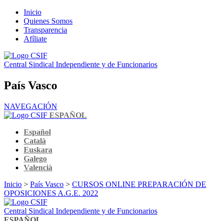
Inicio
Quienes Somos
Transparencia
Afíliate
Central Sindical Independiente y de Funcionarios
País Vasco
NAVEGACIÓN
ESPAÑOL
Español
Català
Euskara
Galego
Valencià
Inicio
>
País Vasco
>
CURSOS ONLINE PREPARACIÓN DE
OPOSICIONES A.G.E. 2022
Central Sindical Independiente y de Funcionarios
ESPAÑOL