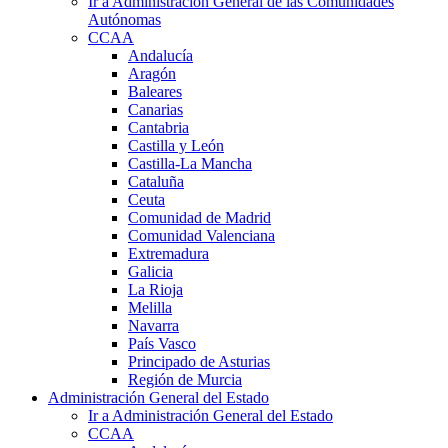
Ir a Administración General de las Comunidades
Autónomas
CCAA
Andalucía
Aragón
Baleares
Canarias
Cantabria
Castilla y León
Castilla-La Mancha
Cataluña
Ceuta
Comunidad de Madrid
Comunidad Valenciana
Extremadura
Galicia
La Rioja
Melilla
Navarra
País Vasco
Principado de Asturias
Región de Murcia
Administración General del Estado
Ir a Administración General del Estado
CCAA