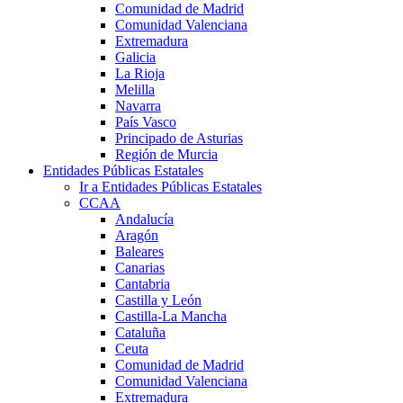
Comunidad de Madrid
Comunidad Valenciana
Extremadura
Galicia
La Rioja
Melilla
Navarra
País Vasco
Principado de Asturias
Región de Murcia
Entidades Públicas Estatales
Ir a Entidades Públicas Estatales
CCAA
Andalucía
Aragón
Baleares
Canarias
Cantabria
Castilla y León
Castilla-La Mancha
Cataluña
Ceuta
Comunidad de Madrid
Comunidad Valenciana
Extremadura