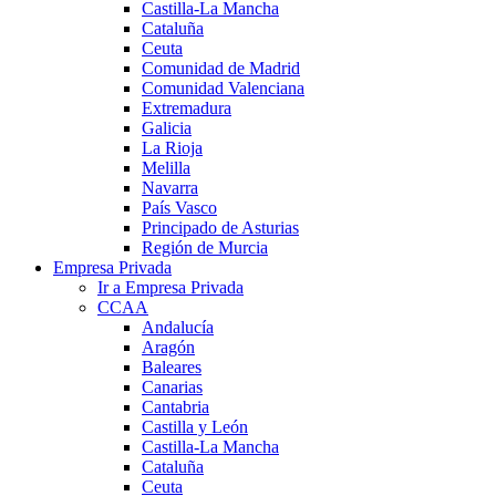
Castilla-La Mancha
Cataluña
Ceuta
Comunidad de Madrid
Comunidad Valenciana
Extremadura
Galicia
La Rioja
Melilla
Navarra
País Vasco
Principado de Asturias
Región de Murcia
Empresa Privada
Ir a Empresa Privada
CCAA
Andalucía
Aragón
Baleares
Canarias
Cantabria
Castilla y León
Castilla-La Mancha
Cataluña
Ceuta