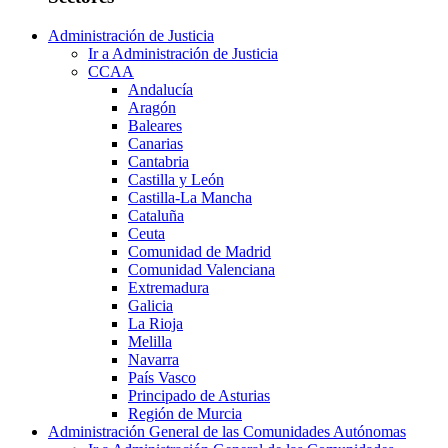
Administración de Justicia
Ir a Administración de Justicia
CCAA
Andalucía
Aragón
Baleares
Canarias
Cantabria
Castilla y León
Castilla-La Mancha
Cataluña
Ceuta
Comunidad de Madrid
Comunidad Valenciana
Extremadura
Galicia
La Rioja
Melilla
Navarra
País Vasco
Principado de Asturias
Región de Murcia
Administración General de las Comunidades Autónomas