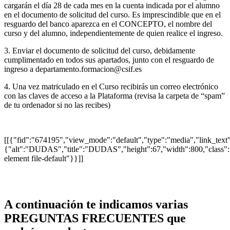
cargarán el día 28 de cada mes en la cuenta indicada por el alumno
en el documento de solicitud del curso. Es imprescindible que en el
resguardo del banco aparezca en el CONCEPTO, el nombre del
curso y del alumno, independientemente de quien realice el ingreso.
3. Enviar el documento de solicitud del curso, debidamente
cumplimentado en todos sus apartados, junto con el resguardo de
ingreso a departamento.formacion@csif.es
4. Una vez matriculado en el Curso recibirás un correo electrónico
con las claves de acceso a la Plataforma (revisa la carpeta de “spam”
de tu ordenador si no las recibes)
[[{"fid":"674195","view_mode":"default","type":"media","link_text":n
{"alt":"DUDAS","title":"DUDAS","height":67,"width":800,"class"
element file-default"}}]]
A continuación te indicamos varias
PREGUNTAS FRECUENTES que