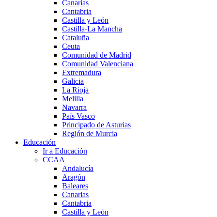
Canarias
Cantabria
Castilla y León
Castilla-La Mancha
Cataluña
Ceuta
Comunidad de Madrid
Comunidad Valenciana
Extremadura
Galicia
La Rioja
Melilla
Navarra
País Vasco
Principado de Asturias
Región de Murcia
Educación
Ir a Educación
CCAA
Andalucía
Aragón
Baleares
Canarias
Cantabria
Castilla y León