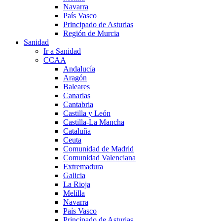
Navarra
País Vasco
Principado de Asturias
Región de Murcia
Sanidad
Ir a Sanidad
CCAA
Andalucía
Aragón
Baleares
Canarias
Cantabria
Castilla y León
Castilla-La Mancha
Cataluña
Ceuta
Comunidad de Madrid
Comunidad Valenciana
Extremadura
Galicia
La Rioja
Melilla
Navarra
País Vasco
Principado de Asturias