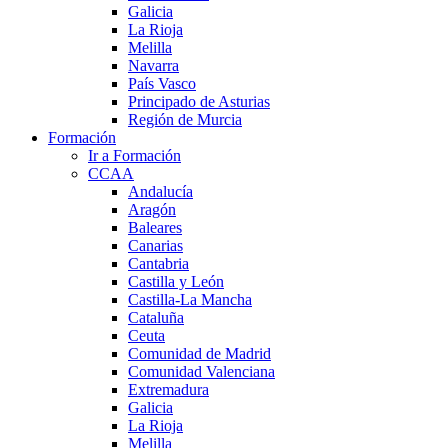
Galicia
La Rioja
Melilla
Navarra
País Vasco
Principado de Asturias
Región de Murcia
Formación
Ir a Formación
CCAA
Andalucía
Aragón
Baleares
Canarias
Cantabria
Castilla y León
Castilla-La Mancha
Cataluña
Ceuta
Comunidad de Madrid
Comunidad Valenciana
Extremadura
Galicia
La Rioja
Melilla