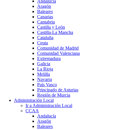
Andalucía
Aragón
Baleares
Canarias
Cantabria
Castilla y León
Castilla-La Mancha
Cataluña
Ceuta
Comunidad de Madrid
Comunidad Valenciana
Extremadura
Galicia
La Rioja
Melilla
Navarra
País Vasco
Principado de Asturias
Región de Murcia
Administración Local
Ir a Administración Local
CCAA
Andalucía
Aragón
Baleares