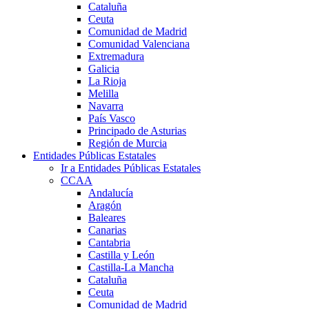
Cataluña
Ceuta
Comunidad de Madrid
Comunidad Valenciana
Extremadura
Galicia
La Rioja
Melilla
Navarra
País Vasco
Principado de Asturias
Región de Murcia
Entidades Públicas Estatales
Ir a Entidades Públicas Estatales
CCAA
Andalucía
Aragón
Baleares
Canarias
Cantabria
Castilla y León
Castilla-La Mancha
Cataluña
Ceuta
Comunidad de Madrid