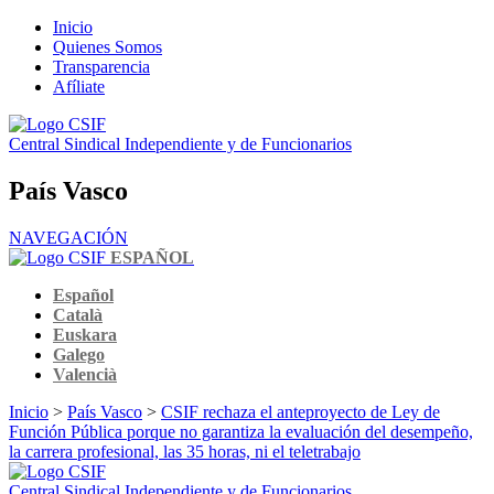
Inicio
Quienes Somos
Transparencia
Afíliate
Central Sindical Independiente y de Funcionarios
País Vasco
NAVEGACIÓN
ESPAÑOL
Español
Català
Euskara
Galego
Valencià
Inicio
>
País Vasco
>
CSIF rechaza el anteproyecto de Ley de
Función Pública porque no garantiza la evaluación del desempeño,
la carrera profesional, las 35 horas, ni el teletrabajo
Central Sindical Independiente y de Funcionarios