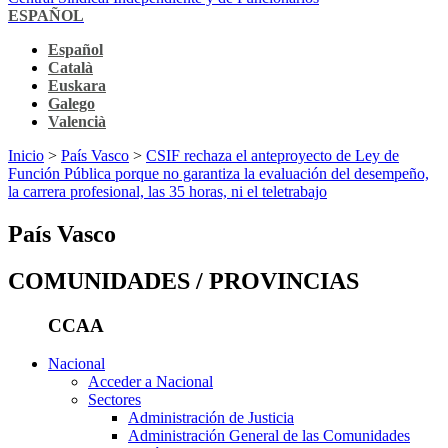
ESPAÑOL
Español
Català
Euskara
Galego
Valencià
Inicio
>
País Vasco
>
CSIF rechaza el anteproyecto de Ley de
Función Pública porque no garantiza la evaluación del desempeño,
la carrera profesional, las 35 horas, ni el teletrabajo
País Vasco
COMUNIDADES / PROVINCIAS
CCAA
Nacional
Acceder a Nacional
Sectores
Administración de Justicia
Administración General de las Comunidades