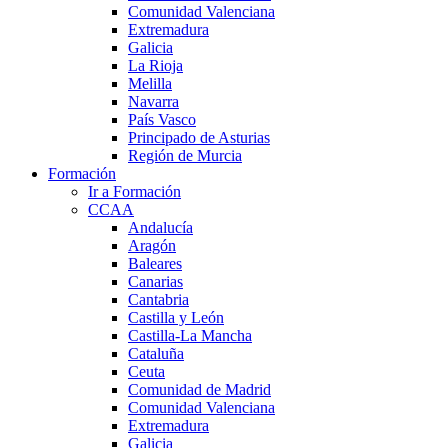
Comunidad Valenciana
Extremadura
Galicia
La Rioja
Melilla
Navarra
País Vasco
Principado de Asturias
Región de Murcia
Formación
Ir a Formación
CCAA
Andalucía
Aragón
Baleares
Canarias
Cantabria
Castilla y León
Castilla-La Mancha
Cataluña
Ceuta
Comunidad de Madrid
Comunidad Valenciana
Extremadura
Galicia