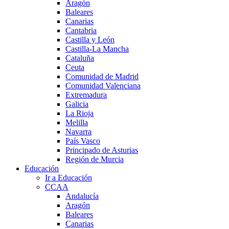
Aragón
Baleares
Canarias
Cantabria
Castilla y León
Castilla-La Mancha
Cataluña
Ceuta
Comunidad de Madrid
Comunidad Valenciana
Extremadura
Galicia
La Rioja
Melilla
Navarra
País Vasco
Principado de Asturias
Región de Murcia
Educación
Ir a Educación
CCAA
Andalucía
Aragón
Baleares
Canarias