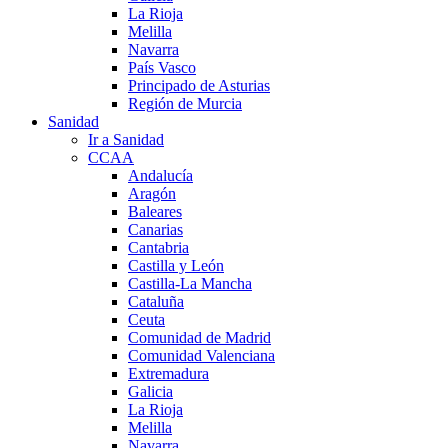
La Rioja
Melilla
Navarra
País Vasco
Principado de Asturias
Región de Murcia
Sanidad
Ir a Sanidad
CCAA
Andalucía
Aragón
Baleares
Canarias
Cantabria
Castilla y León
Castilla-La Mancha
Cataluña
Ceuta
Comunidad de Madrid
Comunidad Valenciana
Extremadura
Galicia
La Rioja
Melilla
Navarra