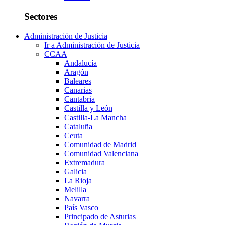
Sectores
Administración de Justicia
Ir a Administración de Justicia
CCAA
Andalucía
Aragón
Baleares
Canarias
Cantabria
Castilla y León
Castilla-La Mancha
Cataluña
Ceuta
Comunidad de Madrid
Comunidad Valenciana
Extremadura
Galicia
La Rioja
Melilla
Navarra
País Vasco
Principado de Asturias