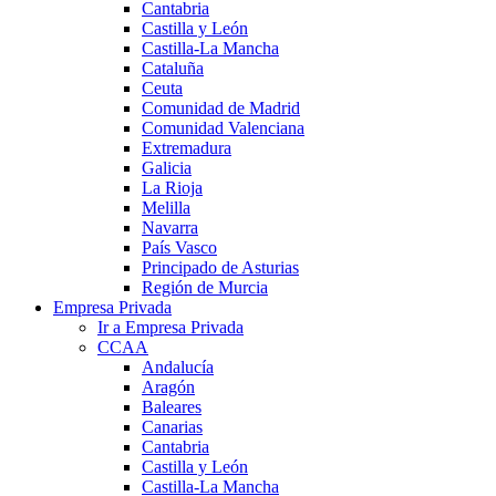
Cantabria
Castilla y León
Castilla-La Mancha
Cataluña
Ceuta
Comunidad de Madrid
Comunidad Valenciana
Extremadura
Galicia
La Rioja
Melilla
Navarra
País Vasco
Principado de Asturias
Región de Murcia
Empresa Privada
Ir a Empresa Privada
CCAA
Andalucía
Aragón
Baleares
Canarias
Cantabria
Castilla y León
Castilla-La Mancha