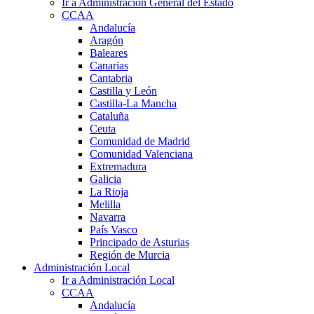
Ir a Administración General del Estado
CCAA
Andalucía
Aragón
Baleares
Canarias
Cantabria
Castilla y León
Castilla-La Mancha
Cataluña
Ceuta
Comunidad de Madrid
Comunidad Valenciana
Extremadura
Galicia
La Rioja
Melilla
Navarra
País Vasco
Principado de Asturias
Región de Murcia
Administración Local
Ir a Administración Local
CCAA
Andalucía