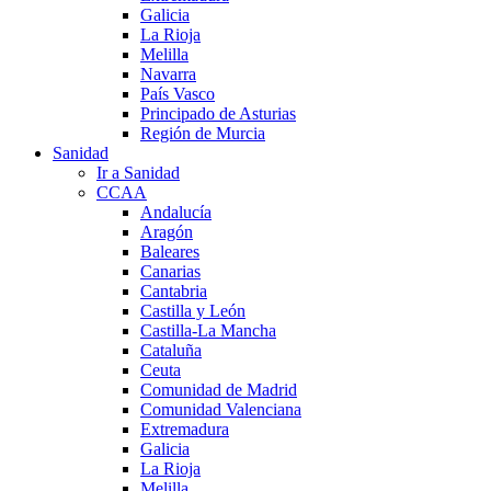
Galicia
La Rioja
Melilla
Navarra
País Vasco
Principado de Asturias
Región de Murcia
Sanidad
Ir a Sanidad
CCAA
Andalucía
Aragón
Baleares
Canarias
Cantabria
Castilla y León
Castilla-La Mancha
Cataluña
Ceuta
Comunidad de Madrid
Comunidad Valenciana
Extremadura
Galicia
La Rioja
Melilla