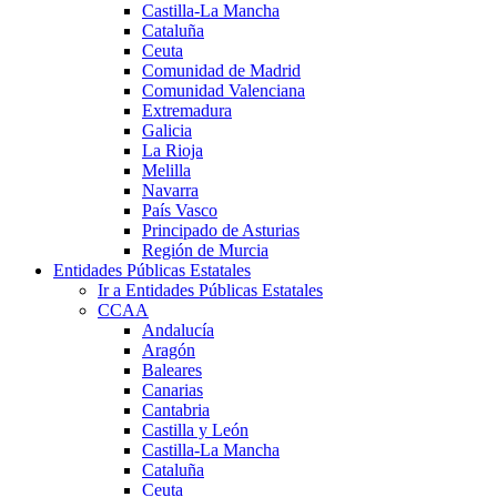
Castilla-La Mancha
Cataluña
Ceuta
Comunidad de Madrid
Comunidad Valenciana
Extremadura
Galicia
La Rioja
Melilla
Navarra
País Vasco
Principado de Asturias
Región de Murcia
Entidades Públicas Estatales
Ir a Entidades Públicas Estatales
CCAA
Andalucía
Aragón
Baleares
Canarias
Cantabria
Castilla y León
Castilla-La Mancha
Cataluña
Ceuta