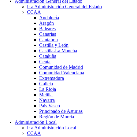
Administración General del Estado
Ir a Administración General del Estado
CCAA
Andalucía
Aragón
Baleares
Canarias
Cantabria
Castilla y León
Castilla-La Mancha
Cataluña
Ceuta
Comunidad de Madrid
Comunidad Valenciana
Extremadura
Galicia
La Rioja
Melilla
Navarra
País Vasco
Principado de Asturias
Región de Murcia
Administración Local
Ir a Administración Local
CCAA