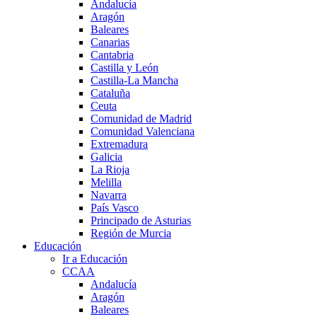
Andalucía
Aragón
Baleares
Canarias
Cantabria
Castilla y León
Castilla-La Mancha
Cataluña
Ceuta
Comunidad de Madrid
Comunidad Valenciana
Extremadura
Galicia
La Rioja
Melilla
Navarra
País Vasco
Principado de Asturias
Región de Murcia
Educación
Ir a Educación
CCAA
Andalucía
Aragón
Baleares