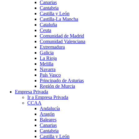
Canarias
Cantabria
Castilla y León
Castilla-La Mancha
Cataluña
Ceuta
Comunidad de Madrid
Comunidad Valenciana
Extremadura
Galicia
La Rioja
Melilla
Navarra
País Vasco
Principado de Asturias
Región de Murcia
Empresa Privada
Ir a Empresa Privada
CCAA
Andalucía
Aragón
Baleares
Canarias
Cantabria
Castilla y León