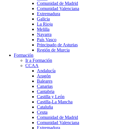
Comunidad de Madrid
Comunidad Valenciana
Extremadura
Galicia
La Rioja
Melilla
Navarra
País Vasco
Principado de Asturias
Región de Murcia
Formación
Ir a Formación
CCAA
Andalucía
Aragón
Baleares
Canarias
Cantabria
Castilla y León
Castilla-La Mancha
Cataluña
Ceuta
Comunidad de Madrid
Comunidad Valenciana
Extremadura