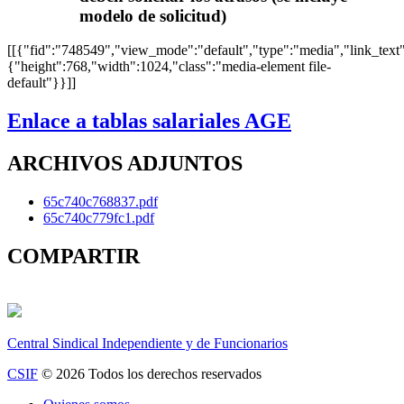
modelo de solicitud)
[[{"fid":"748549","view_mode":"default","type":"media","link_text":n
{"height":768,"width":1024,"class":"media-element file-
default"}}]]
Enlace a tablas salariales AGE
ARCHIVOS ADJUNTOS
65c740c768837.pdf
65c740c779fc1.pdf
COMPARTIR
Central Sindical Independiente y de Funcionarios
CSIF
© 2026 Todos los derechos reservados