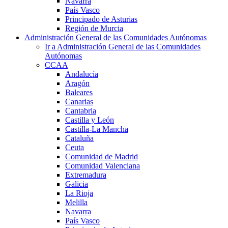
Navarra
País Vasco
Principado de Asturias
Región de Murcia
Administración General de las Comunidades Autónomas
Ir a Administración General de las Comunidades
Autónomas
CCAA
Andalucía
Aragón
Baleares
Canarias
Cantabria
Castilla y León
Castilla-La Mancha
Cataluña
Ceuta
Comunidad de Madrid
Comunidad Valenciana
Extremadura
Galicia
La Rioja
Melilla
Navarra
País Vasco