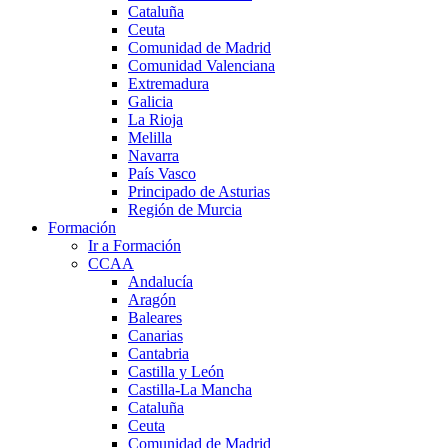
Cataluña
Ceuta
Comunidad de Madrid
Comunidad Valenciana
Extremadura
Galicia
La Rioja
Melilla
Navarra
País Vasco
Principado de Asturias
Región de Murcia
Formación
Ir a Formación
CCAA
Andalucía
Aragón
Baleares
Canarias
Cantabria
Castilla y León
Castilla-La Mancha
Cataluña
Ceuta
Comunidad de Madrid