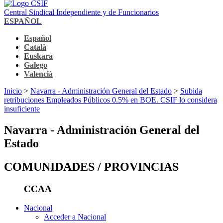
Central Sindical Independiente y de Funcionarios
ESPAÑOL
Español
Català
Euskara
Galego
Valencià
Inicio
>
Navarra - Administración General del Estado
>
Subida
retribuciones Empleados Públicos 0.5% en BOE. CSIF lo considera
insuficiente
Navarra - Administración General del
Estado
COMUNIDADES / PROVINCIAS
CCAA
Nacional
Acceder a Nacional