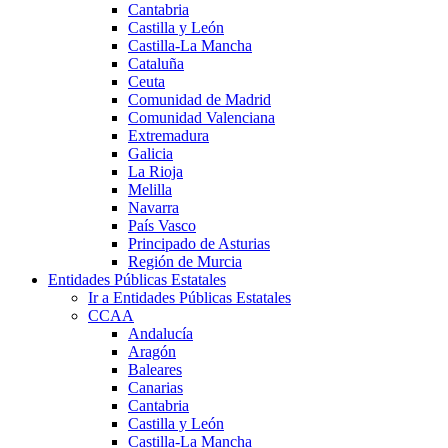
Cantabria
Castilla y León
Castilla-La Mancha
Cataluña
Ceuta
Comunidad de Madrid
Comunidad Valenciana
Extremadura
Galicia
La Rioja
Melilla
Navarra
País Vasco
Principado de Asturias
Región de Murcia
Entidades Públicas Estatales
Ir a Entidades Públicas Estatales
CCAA
Andalucía
Aragón
Baleares
Canarias
Cantabria
Castilla y León
Castilla-La Mancha