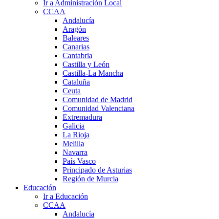
Ir a Administración Local
CCAA
Andalucía
Aragón
Baleares
Canarias
Cantabria
Castilla y León
Castilla-La Mancha
Cataluña
Ceuta
Comunidad de Madrid
Comunidad Valenciana
Extremadura
Galicia
La Rioja
Melilla
Navarra
País Vasco
Principado de Asturias
Región de Murcia
Educación
Ir a Educación
CCAA
Andalucía