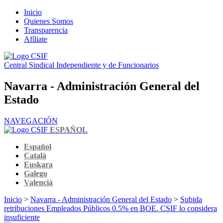
Inicio
Quienes Somos
Transparencia
Afíliate
Central Sindical Independiente y de Funcionarios
Navarra - Administración General del
Estado
NAVEGACIÓN
ESPAÑOL
Español
Català
Euskara
Galego
Valencià
Inicio
>
Navarra - Administración General del Estado
>
Subida
retribuciones Empleados Públicos 0.5% en BOE. CSIF lo considera
insuficiente