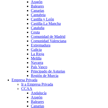
Aragón
Baleares
Canarias
Cantabria
Castilla y León
Castilla-La Mancha
Cataluña
Ceuta
Comunidad de Madrid
Comunidad Valenciana
Extremadura
Galicia
La Rioja
Melilla
Navarra
País Vasco
Principado de Asturias
Región de Murcia
Empresa Privada
Ir a Empresa Privada
CCAA
Andalucía
Aragón
Baleares
Canarias