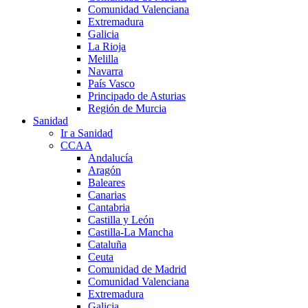
Comunidad Valenciana
Extremadura
Galicia
La Rioja
Melilla
Navarra
País Vasco
Principado de Asturias
Región de Murcia
Sanidad
Ir a Sanidad
CCAA
Andalucía
Aragón
Baleares
Canarias
Cantabria
Castilla y León
Castilla-La Mancha
Cataluña
Ceuta
Comunidad de Madrid
Comunidad Valenciana
Extremadura
Galicia