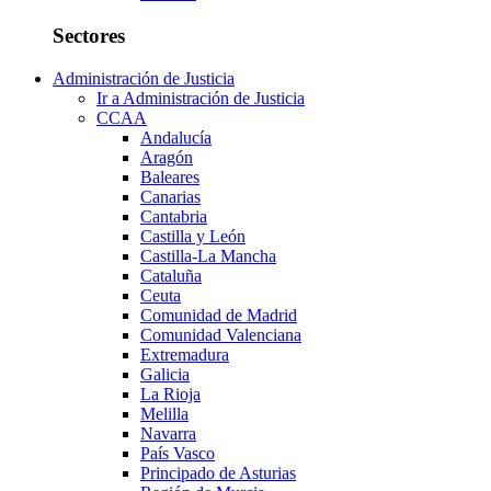
Sectores
Administración de Justicia
Ir a Administración de Justicia
CCAA
Andalucía
Aragón
Baleares
Canarias
Cantabria
Castilla y León
Castilla-La Mancha
Cataluña
Ceuta
Comunidad de Madrid
Comunidad Valenciana
Extremadura
Galicia
La Rioja
Melilla
Navarra
País Vasco
Principado de Asturias