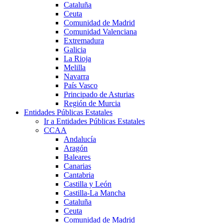
Cataluña
Ceuta
Comunidad de Madrid
Comunidad Valenciana
Extremadura
Galicia
La Rioja
Melilla
Navarra
País Vasco
Principado de Asturias
Región de Murcia
Entidades Públicas Estatales
Ir a Entidades Públicas Estatales
CCAA
Andalucía
Aragón
Baleares
Canarias
Cantabria
Castilla y León
Castilla-La Mancha
Cataluña
Ceuta
Comunidad de Madrid