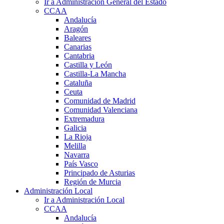
Ir a Administración General del Estado
CCAA
Andalucía
Aragón
Baleares
Canarias
Cantabria
Castilla y León
Castilla-La Mancha
Cataluña
Ceuta
Comunidad de Madrid
Comunidad Valenciana
Extremadura
Galicia
La Rioja
Melilla
Navarra
País Vasco
Principado de Asturias
Región de Murcia
Administración Local
Ir a Administración Local
CCAA
Andalucía