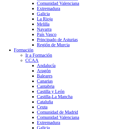
Comunidad Valenciana
Extremadura
Galicia
La Rioja
Melilla
Navarra
País Vasco
Principado de Asturias
Región de Murcia
Formación
Ir a Formación
CCAA
Andalucía
Aragón
Baleares
Canarias
Cantabria
Castilla y León
Castilla-La Mancha
Cataluña
Ceuta
Comunidad de Madrid
Comunidad Valenciana
Extremadura
Galicia