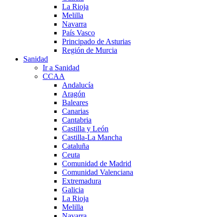
La Rioja
Melilla
Navarra
País Vasco
Principado de Asturias
Región de Murcia
Sanidad
Ir a Sanidad
CCAA
Andalucía
Aragón
Baleares
Canarias
Cantabria
Castilla y León
Castilla-La Mancha
Cataluña
Ceuta
Comunidad de Madrid
Comunidad Valenciana
Extremadura
Galicia
La Rioja
Melilla
Navarra