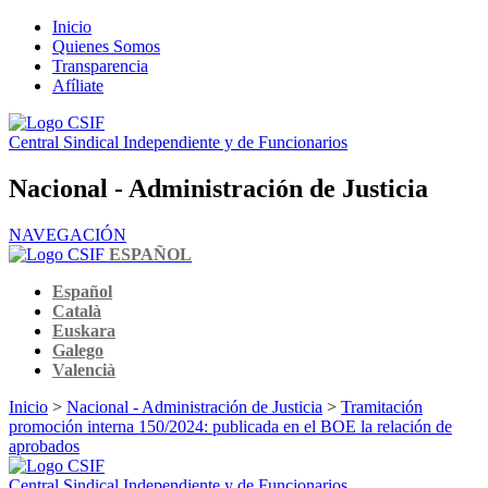
Inicio
Quienes Somos
Transparencia
Afíliate
Central Sindical Independiente y de Funcionarios
Nacional - Administración de Justicia
NAVEGACIÓN
ESPAÑOL
Español
Català
Euskara
Galego
Valencià
Inicio
>
Nacional - Administración de Justicia
>
Tramitación
promoción interna 150/2024: publicada en el BOE la relación de
aprobados
Central Sindical Independiente y de Funcionarios