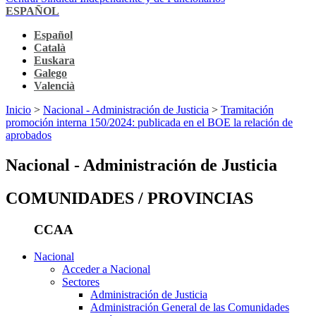
ESPAÑOL
Español
Català
Euskara
Galego
Valencià
Inicio
>
Nacional - Administración de Justicia
>
Tramitación
promoción interna 150/2024: publicada en el BOE la relación de
aprobados
Nacional - Administración de Justicia
COMUNIDADES / PROVINCIAS
CCAA
Nacional
Acceder a Nacional
Sectores
Administración de Justicia
Administración General de las Comunidades