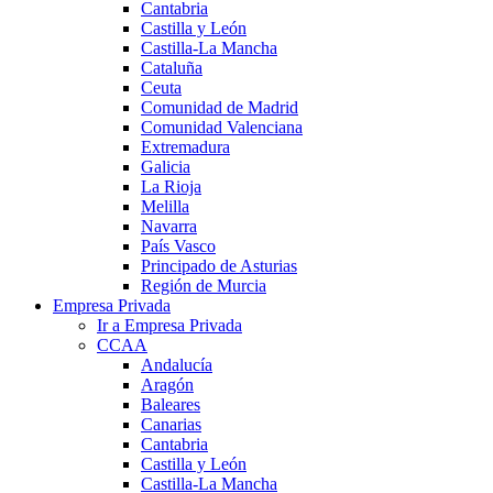
Cantabria
Castilla y León
Castilla-La Mancha
Cataluña
Ceuta
Comunidad de Madrid
Comunidad Valenciana
Extremadura
Galicia
La Rioja
Melilla
Navarra
País Vasco
Principado de Asturias
Región de Murcia
Empresa Privada
Ir a Empresa Privada
CCAA
Andalucía
Aragón
Baleares
Canarias
Cantabria
Castilla y León
Castilla-La Mancha