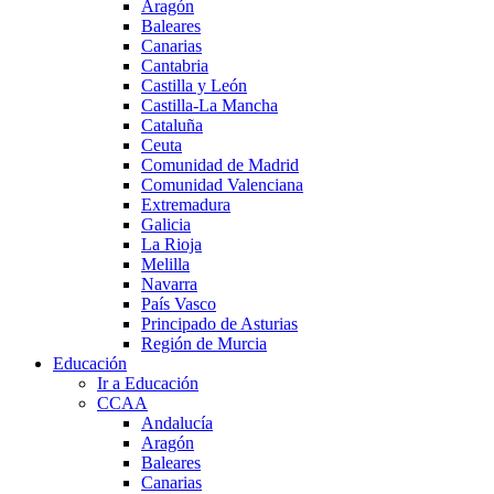
Aragón
Baleares
Canarias
Cantabria
Castilla y León
Castilla-La Mancha
Cataluña
Ceuta
Comunidad de Madrid
Comunidad Valenciana
Extremadura
Galicia
La Rioja
Melilla
Navarra
País Vasco
Principado de Asturias
Región de Murcia
Educación
Ir a Educación
CCAA
Andalucía
Aragón
Baleares
Canarias