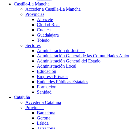
Castilla-La Mancha
Acceder a Castilla-La Mancha
Provincias
Albacete
Ciudad Real
Cuenca
Guadalajara
Toledo
Sectores
Administración de Justicia
Administración General de las Comunidades Aut
Administración General del Estado
Administración Local
Educación
Empresa Privada
Entidades Públicas Estatales
Formación
Sanidad
Cataluña
Acceder a Cataluña
Provincias
Barcelona
Gerona
Lérida
Tarragona