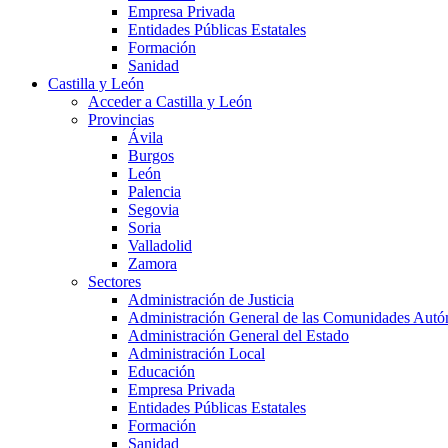
Empresa Privada
Entidades Públicas Estatales
Formación
Sanidad
Castilla y León
Acceder a Castilla y León
Provincias
Ávila
Burgos
León
Palencia
Segovia
Soria
Valladolid
Zamora
Sectores
Administración de Justicia
Administración General de las Comunidades Aut
Administración General del Estado
Administración Local
Educación
Empresa Privada
Entidades Públicas Estatales
Formación
Sanidad