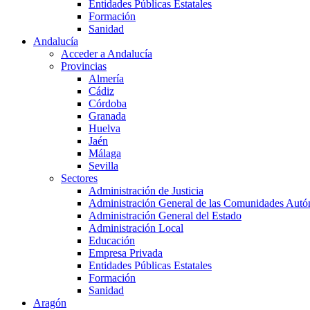
Entidades Públicas Estatales
Formación
Sanidad
Andalucía
Acceder a Andalucía
Provincias
Almería
Cádiz
Córdoba
Granada
Huelva
Jaén
Málaga
Sevilla
Sectores
Administración de Justicia
Administración General de las Comunidades Aut
Administración General del Estado
Administración Local
Educación
Empresa Privada
Entidades Públicas Estatales
Formación
Sanidad
Aragón