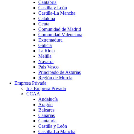
Cantabria
Castilla y León
Castilla-La Mancha
Cataluña
Ceuta
Comunidad de Madrid
Comunidad Valenciana
Extremadura
Galicia
La Rioja
Melilla
Navarra
País Vasco
Principado de Asturias
Región de Murcia
Empresa Privada
Ir a Empresa Privada
CCAA
Andalucía
Aragón
Baleares
Canarias
Cantabria
Castilla y León
Castilla-La Mancha