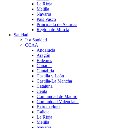
La Rioja
Melilla
Navarra
País Vasco
Principado de Asturias
Región de Murcia
Sanidad
Ir a Sanidad
CCAA
Andalucía
Aragón
Baleares
Canarias
Cantabria
Castilla y León
Castilla-La Mancha
Cataluña
Ceuta
Comunidad de Madrid
Comunidad Valenciana
Extremadura
Galicia
La Rioja
Melilla
Navarra