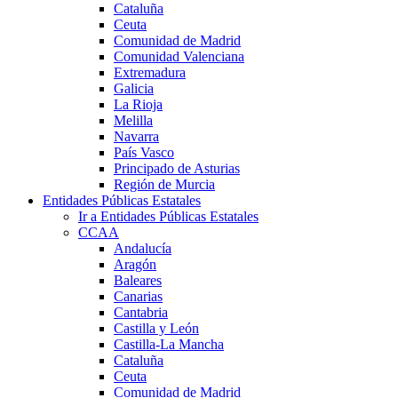
Cataluña
Ceuta
Comunidad de Madrid
Comunidad Valenciana
Extremadura
Galicia
La Rioja
Melilla
Navarra
País Vasco
Principado de Asturias
Región de Murcia
Entidades Públicas Estatales
Ir a Entidades Públicas Estatales
CCAA
Andalucía
Aragón
Baleares
Canarias
Cantabria
Castilla y León
Castilla-La Mancha
Cataluña
Ceuta
Comunidad de Madrid