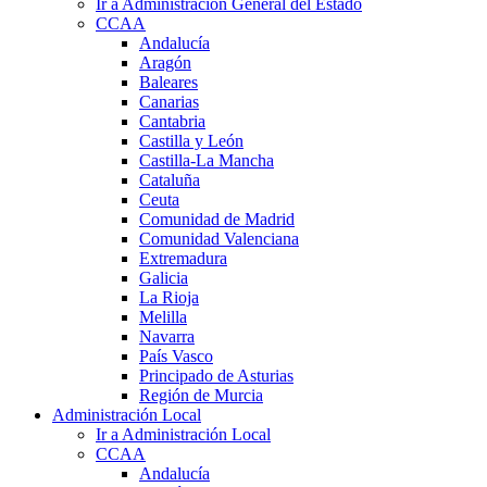
Ir a Administración General del Estado
CCAA
Andalucía
Aragón
Baleares
Canarias
Cantabria
Castilla y León
Castilla-La Mancha
Cataluña
Ceuta
Comunidad de Madrid
Comunidad Valenciana
Extremadura
Galicia
La Rioja
Melilla
Navarra
País Vasco
Principado de Asturias
Región de Murcia
Administración Local
Ir a Administración Local
CCAA
Andalucía