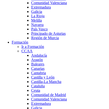
Comunidad Valenciana
Extremadura
Galicia
La Rioja
Melilla
Navarra
País Vasco
Principado de Asturias
Región de Murcia
Formación
Ir a Formación
CCAA
Andalucía
Aragón
Baleares
Canarias
Cantabria
Castilla y León
Castilla-La Mancha
Cataluña
Ceuta
Comunidad de Madrid
Comunidad Valenciana
Extremadura
Galicia