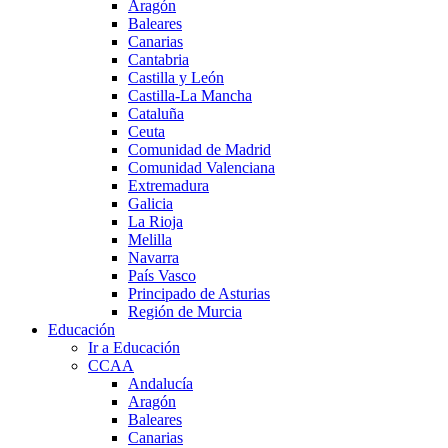
Aragón
Baleares
Canarias
Cantabria
Castilla y León
Castilla-La Mancha
Cataluña
Ceuta
Comunidad de Madrid
Comunidad Valenciana
Extremadura
Galicia
La Rioja
Melilla
Navarra
País Vasco
Principado de Asturias
Región de Murcia
Educación
Ir a Educación
CCAA
Andalucía
Aragón
Baleares
Canarias