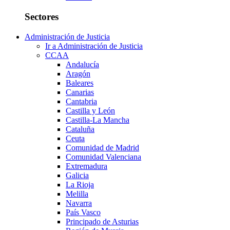
Sectores
Administración de Justicia
Ir a Administración de Justicia
CCAA
Andalucía
Aragón
Baleares
Canarias
Cantabria
Castilla y León
Castilla-La Mancha
Cataluña
Ceuta
Comunidad de Madrid
Comunidad Valenciana
Extremadura
Galicia
La Rioja
Melilla
Navarra
País Vasco
Principado de Asturias