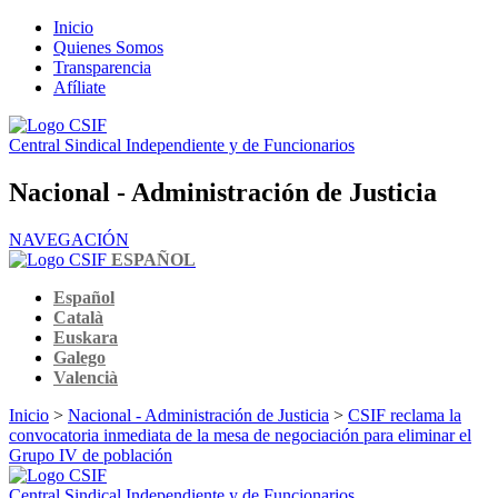
Inicio
Quienes Somos
Transparencia
Afíliate
Central Sindical Independiente y de Funcionarios
Nacional - Administración de Justicia
NAVEGACIÓN
ESPAÑOL
Español
Català
Euskara
Galego
Valencià
Inicio
>
Nacional - Administración de Justicia
>
CSIF reclama la
convocatoria inmediata de la mesa de negociación para eliminar el
Grupo IV de población
Central Sindical Independiente y de Funcionarios