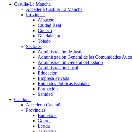
Castilla-La Mancha
Acceder a Castilla-La Mancha
Provincias
Albacete
Ciudad Real
Cuenca
Guadalajara
Toledo
Sectores
Administración de Justicia
Administración General de las Comunidades Aut
Administración General del Estado
Administración Local
Educación
Empresa Privada
Entidades Públicas Estatales
Formación
Sanidad
Cataluña
Acceder a Cataluña
Provincias
Barcelona
Gerona
Lérida
Tarragona