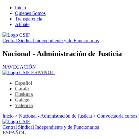
Inicio
Quienes Somos
Transparencia
Afíliate
Central Sindical Independiente y de Funcionarios
Nacional - Administración de Justicia
NAVEGACIÓN
ESPAÑOL
Español
Català
Euskara
Galego
Valencià
Inicio
>
Nacional - Administración de Justicia
>
Convocatoria cursos l
Central Sindical Independiente y de Funcionarios
ESPAÑOL