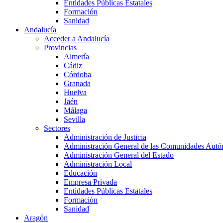
Entidades Públicas Estatales
Formación
Sanidad
Andalucía
Acceder a Andalucía
Provincias
Almería
Cádiz
Córdoba
Granada
Huelva
Jaén
Málaga
Sevilla
Sectores
Administración de Justicia
Administración General de las Comunidades Aut
Administración General del Estado
Administración Local
Educación
Empresa Privada
Entidades Públicas Estatales
Formación
Sanidad
Aragón