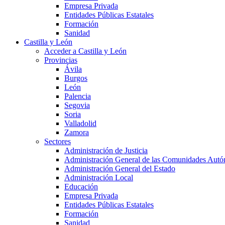
Empresa Privada
Entidades Públicas Estatales
Formación
Sanidad
Castilla y León
Acceder a Castilla y León
Provincias
Ávila
Burgos
León
Palencia
Segovia
Soria
Valladolid
Zamora
Sectores
Administración de Justicia
Administración General de las Comunidades Aut
Administración General del Estado
Administración Local
Educación
Empresa Privada
Entidades Públicas Estatales
Formación
Sanidad