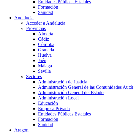
Entidades Públicas Estatales
Formación
Sanidad
Andalucía
Acceder a Andalucía
Provincias
Almería
Cádiz
Córdoba
Granada
Huelva
Jaén
Málaga
Sevilla
Sectores
Administración de Justicia
Administración General de las Comunidades Aut
Administración General del Estado
Administración Local
Educación
Empresa Privada
Entidades Públicas Estatales
Formación
Sanidad
Aragón