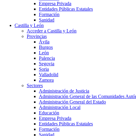
Empresa Privada
Entidades Públicas Estatales
Formación
Sanidad
Castilla y León
Acceder a Castilla y León
Provincias
Ávila
Burgos
León
Palencia
Segovia
Soria
Valladolid
Zamora
Sectores
Administración de Justicia
Administración General de las Comunidades Aut
Administración General del Estado
Administración Local
Educación
Empresa Privada
Entidades Públicas Estatales
Formación
Sanidad