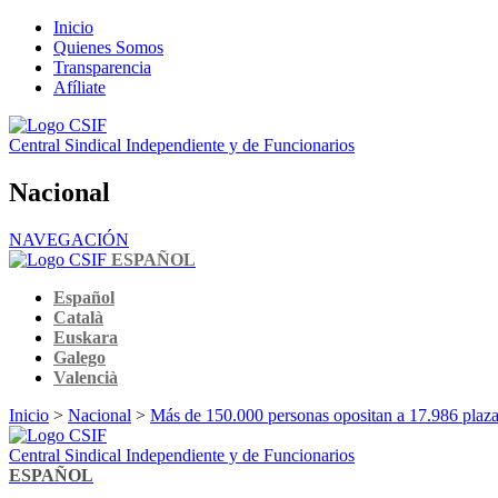
Inicio
Quienes Somos
Transparencia
Afíliate
Central Sindical Independiente y de Funcionarios
Nacional
NAVEGACIÓN
ESPAÑOL
Español
Català
Euskara
Galego
Valencià
Inicio
>
Nacional
>
Más de 150.000 personas opositan a 17.986 plazas 
Central Sindical Independiente y de Funcionarios
ESPAÑOL