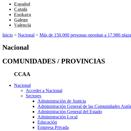
Español
Català
Euskara
Galego
Valencià
Inicio
>
Nacional
>
Más de 150.000 personas opositan a 17.986 plazas 
Nacional
COMUNIDADES / PROVINCIAS
CCAA
Nacional
Acceder a Nacional
Sectores
Administración de Justicia
Administración General de las Comunidades Aut
Administración General del Estado
Administración Local
Educación
Empresa Privada