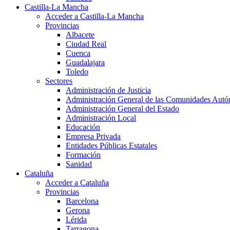
Castilla-La Mancha
Acceder a Castilla-La Mancha
Provincias
Albacete
Ciudad Real
Cuenca
Guadalajara
Toledo
Sectores
Administración de Justicia
Administración General de las Comunidades Aut
Administración General del Estado
Administración Local
Educación
Empresa Privada
Entidades Públicas Estatales
Formación
Sanidad
Cataluña
Acceder a Cataluña
Provincias
Barcelona
Gerona
Lérida
Tarragona