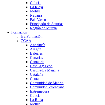
Galicia
La Rioja
Melilla
Navarra
País Vasco
Principado de Asturias
Región de Murcia
Formación
Ir a Formación
CCAA
Andalucía
Aragón
Baleares
Canarias
Cantabria
Castilla y León
Castilla-La Mancha
Cataluña
Ceuta
Comunidad de Madrid
Comunidad Valenciana
Extremadura
Galicia
La Rioja
Melilla