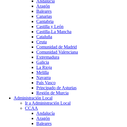
Andalucía
Aragón
Baleares
Canarias
Cantabria
Castilla y León
Castilla-La Mancha
Cataluña
Ceuta
Comunidad de Madrid
Comunidad Valenciana
Extremadura
Galicia
La Rioja
Melilla
Navarra
País Vasco
Principado de Asturias
Región de Murcia
Administración Local
Ir a Administración Local
CCAA
Andalucía
Aragón
Baleares