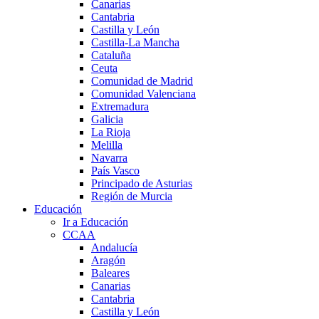
Canarias
Cantabria
Castilla y León
Castilla-La Mancha
Cataluña
Ceuta
Comunidad de Madrid
Comunidad Valenciana
Extremadura
Galicia
La Rioja
Melilla
Navarra
País Vasco
Principado de Asturias
Región de Murcia
Educación
Ir a Educación
CCAA
Andalucía
Aragón
Baleares
Canarias
Cantabria
Castilla y León