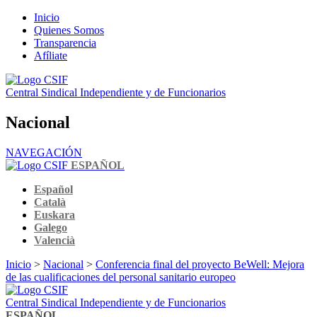
Inicio
Quienes Somos
Transparencia
Afíliate
Central Sindical Independiente y de Funcionarios
Nacional
NAVEGACIÓN
ESPAÑOL
Español
Català
Euskara
Galego
Valencià
Inicio
>
Nacional
>
Conferencia final del proyecto BeWell: Mejora
de las cualificaciones del personal sanitario europeo
Central Sindical Independiente y de Funcionarios
ESPAÑOL