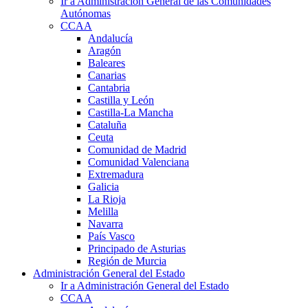
Ir a Administración General de las Comunidades
Autónomas
CCAA
Andalucía
Aragón
Baleares
Canarias
Cantabria
Castilla y León
Castilla-La Mancha
Cataluña
Ceuta
Comunidad de Madrid
Comunidad Valenciana
Extremadura
Galicia
La Rioja
Melilla
Navarra
País Vasco
Principado de Asturias
Región de Murcia
Administración General del Estado
Ir a Administración General del Estado
CCAA