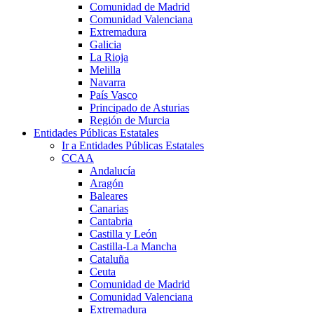
Comunidad de Madrid
Comunidad Valenciana
Extremadura
Galicia
La Rioja
Melilla
Navarra
País Vasco
Principado de Asturias
Región de Murcia
Entidades Públicas Estatales
Ir a Entidades Públicas Estatales
CCAA
Andalucía
Aragón
Baleares
Canarias
Cantabria
Castilla y León
Castilla-La Mancha
Cataluña
Ceuta
Comunidad de Madrid
Comunidad Valenciana
Extremadura