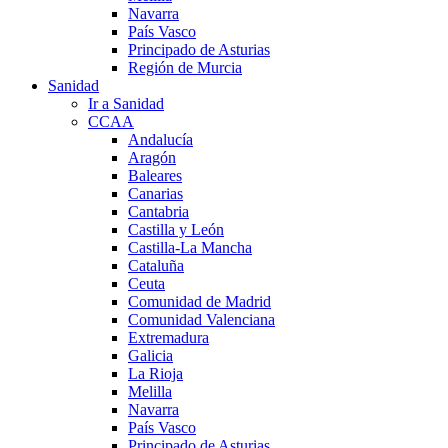
Navarra
País Vasco
Principado de Asturias
Región de Murcia
Sanidad
Ir a Sanidad
CCAA
Andalucía
Aragón
Baleares
Canarias
Cantabria
Castilla y León
Castilla-La Mancha
Cataluña
Ceuta
Comunidad de Madrid
Comunidad Valenciana
Extremadura
Galicia
La Rioja
Melilla
Navarra
País Vasco
Principado de Asturias