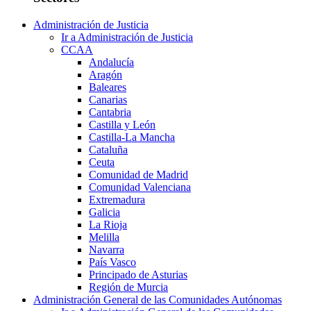
Administración de Justicia
Ir a Administración de Justicia
CCAA
Andalucía
Aragón
Baleares
Canarias
Cantabria
Castilla y León
Castilla-La Mancha
Cataluña
Ceuta
Comunidad de Madrid
Comunidad Valenciana
Extremadura
Galicia
La Rioja
Melilla
Navarra
País Vasco
Principado de Asturias
Región de Murcia
Administración General de las Comunidades Autónomas