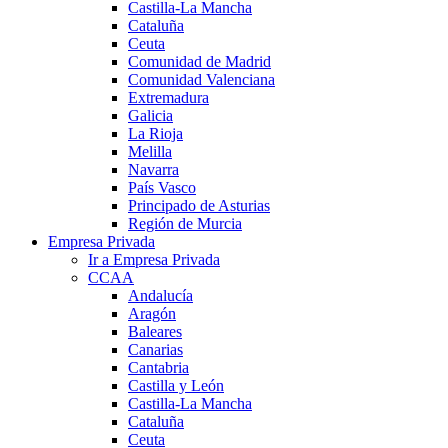
Castilla-La Mancha
Cataluña
Ceuta
Comunidad de Madrid
Comunidad Valenciana
Extremadura
Galicia
La Rioja
Melilla
Navarra
País Vasco
Principado de Asturias
Región de Murcia
Empresa Privada
Ir a Empresa Privada
CCAA
Andalucía
Aragón
Baleares
Canarias
Cantabria
Castilla y León
Castilla-La Mancha
Cataluña
Ceuta