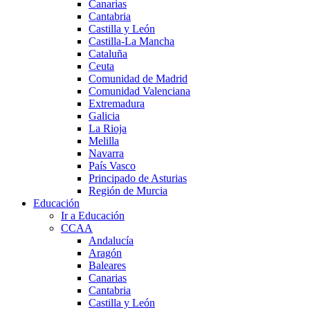
Canarias
Cantabria
Castilla y León
Castilla-La Mancha
Cataluña
Ceuta
Comunidad de Madrid
Comunidad Valenciana
Extremadura
Galicia
La Rioja
Melilla
Navarra
País Vasco
Principado de Asturias
Región de Murcia
Educación
Ir a Educación
CCAA
Andalucía
Aragón
Baleares
Canarias
Cantabria
Castilla y León