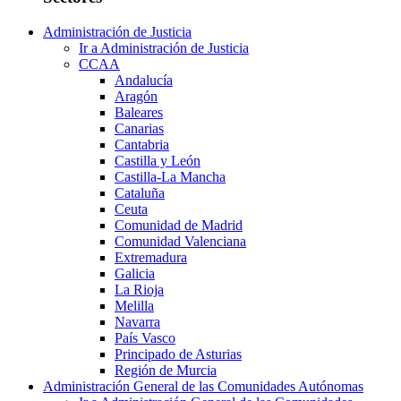
Administración de Justicia
Ir a Administración de Justicia
CCAA
Andalucía
Aragón
Baleares
Canarias
Cantabria
Castilla y León
Castilla-La Mancha
Cataluña
Ceuta
Comunidad de Madrid
Comunidad Valenciana
Extremadura
Galicia
La Rioja
Melilla
Navarra
País Vasco
Principado de Asturias
Región de Murcia
Administración General de las Comunidades Autónomas