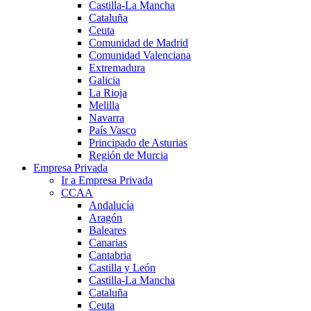
Castilla-La Mancha
Cataluña
Ceuta
Comunidad de Madrid
Comunidad Valenciana
Extremadura
Galicia
La Rioja
Melilla
Navarra
País Vasco
Principado de Asturias
Región de Murcia
Empresa Privada
Ir a Empresa Privada
CCAA
Andalucía
Aragón
Baleares
Canarias
Cantabria
Castilla y León
Castilla-La Mancha
Cataluña
Ceuta