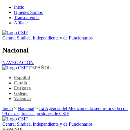
Inicio
Quienes Somos
Transparencia
Afíliate
Central Sindical Independiente y de Funcionarios
Nacional
NAVEGACIÓN
ESPAÑOL
Español
Català
Euskara
Galego
Valencià
Inicio
>
Nacional
>
La Agencia del Medicamento será reforzada con
99 plazas, tras las presiones de CSIF
Central Sindical Independiente y de Funcionarios
ESPAÑOL