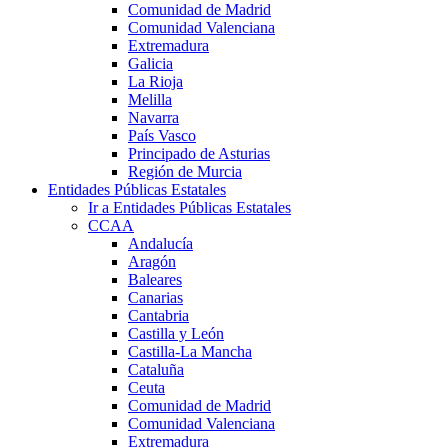
Comunidad de Madrid
Comunidad Valenciana
Extremadura
Galicia
La Rioja
Melilla
Navarra
País Vasco
Principado de Asturias
Región de Murcia
Entidades Públicas Estatales
Ir a Entidades Públicas Estatales
CCAA
Andalucía
Aragón
Baleares
Canarias
Cantabria
Castilla y León
Castilla-La Mancha
Cataluña
Ceuta
Comunidad de Madrid
Comunidad Valenciana
Extremadura