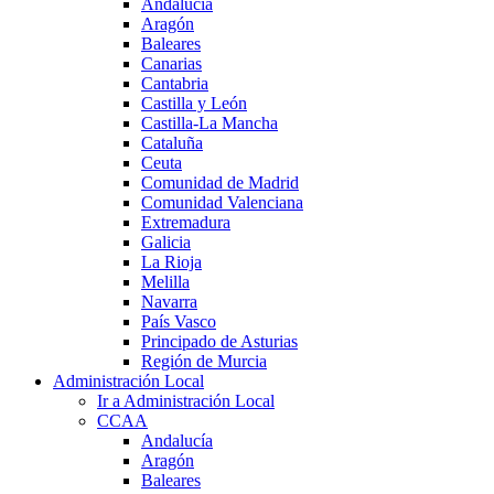
Andalucía
Aragón
Baleares
Canarias
Cantabria
Castilla y León
Castilla-La Mancha
Cataluña
Ceuta
Comunidad de Madrid
Comunidad Valenciana
Extremadura
Galicia
La Rioja
Melilla
Navarra
País Vasco
Principado de Asturias
Región de Murcia
Administración Local
Ir a Administración Local
CCAA
Andalucía
Aragón
Baleares