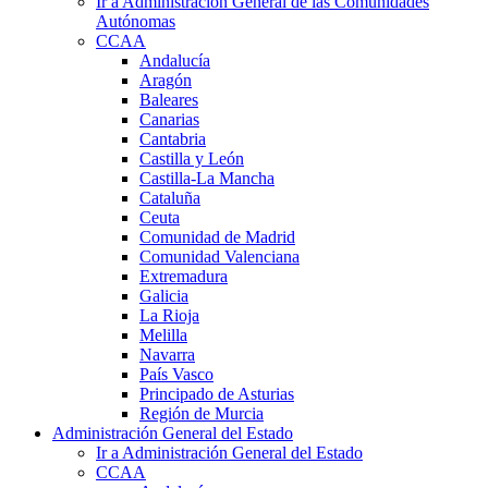
Ir a Administración General de las Comunidades
Autónomas
CCAA
Andalucía
Aragón
Baleares
Canarias
Cantabria
Castilla y León
Castilla-La Mancha
Cataluña
Ceuta
Comunidad de Madrid
Comunidad Valenciana
Extremadura
Galicia
La Rioja
Melilla
Navarra
País Vasco
Principado de Asturias
Región de Murcia
Administración General del Estado
Ir a Administración General del Estado
CCAA