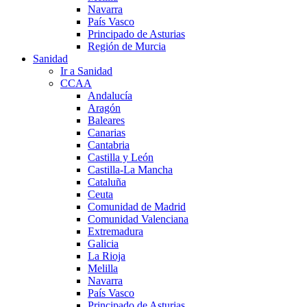
Navarra
País Vasco
Principado de Asturias
Región de Murcia
Sanidad
Ir a Sanidad
CCAA
Andalucía
Aragón
Baleares
Canarias
Cantabria
Castilla y León
Castilla-La Mancha
Cataluña
Ceuta
Comunidad de Madrid
Comunidad Valenciana
Extremadura
Galicia
La Rioja
Melilla
Navarra
País Vasco
Principado de Asturias