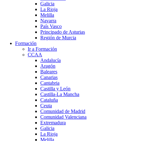
Galicia
La Rioja
Melilla
Navarra
País Vasco
Principado de Asturias
Región de Murcia
Formación
Ir a Formación
CCAA
Andalucía
Aragón
Baleares
Canarias
Cantabria
Castilla y León
Castilla-La Mancha
Cataluña
Ceuta
Comunidad de Madrid
Comunidad Valenciana
Extremadura
Galicia
La Rioja
Melilla