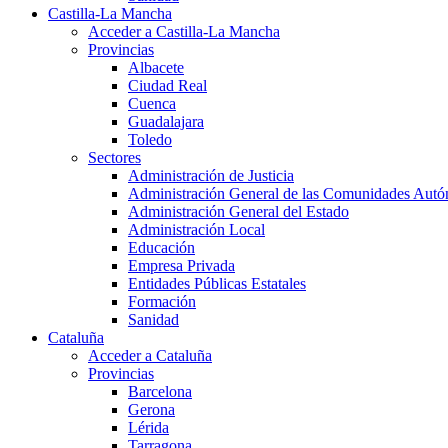
Castilla-La Mancha
Acceder a Castilla-La Mancha
Provincias
Albacete
Ciudad Real
Cuenca
Guadalajara
Toledo
Sectores
Administración de Justicia
Administración General de las Comunidades Aut
Administración General del Estado
Administración Local
Educación
Empresa Privada
Entidades Públicas Estatales
Formación
Sanidad
Cataluña
Acceder a Cataluña
Provincias
Barcelona
Gerona
Lérida
Tarragona