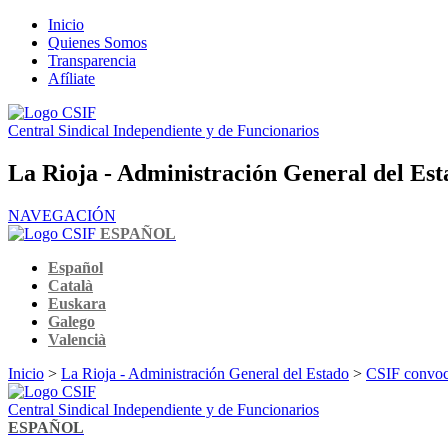
Inicio
Quienes Somos
Transparencia
Afíliate
Central Sindical Independiente y de Funcionarios
La Rioja - Administración General del Est
NAVEGACIÓN
ESPAÑOL
Español
Català
Euskara
Galego
Valencià
Inicio
>
La Rioja - Administración General del Estado
>
CSIF convoca
Central Sindical Independiente y de Funcionarios
ESPAÑOL