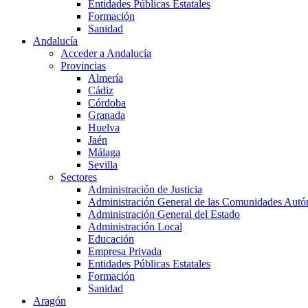
Entidades Públicas Estatales
Formación
Sanidad
Andalucía
Acceder a Andalucía
Provincias
Almería
Cádiz
Córdoba
Granada
Huelva
Jaén
Málaga
Sevilla
Sectores
Administración de Justicia
Administración General de las Comunidades Aut
Administración General del Estado
Administración Local
Educación
Empresa Privada
Entidades Públicas Estatales
Formación
Sanidad
Aragón