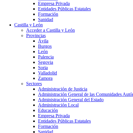
Empresa Privada
Entidades Públicas Estatales
Formación
Sanidad
Castilla y León
Acceder a Castilla y León
Provincias
Ávila
Burgos
León
Palencia
Segovia
Soria
Valladolid
Zamora
Sectores
Administración de Justicia
Administración General de las Comunidades Aut
Administración General del Estado
Administración Local
Educación
Empresa Privada
Entidades Públicas Estatales
Formación
Sanidad