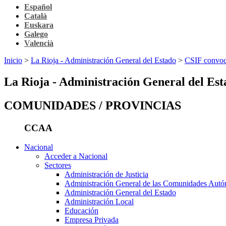
Español
Català
Euskara
Galego
Valencià
Inicio
>
La Rioja - Administración General del Estado
>
CSIF convoca
La Rioja - Administración General del Est
COMUNIDADES / PROVINCIAS
CCAA
Nacional
Acceder a Nacional
Sectores
Administración de Justicia
Administración General de las Comunidades Aut
Administración General del Estado
Administración Local
Educación
Empresa Privada