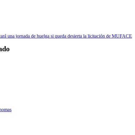
rá una jornada de huelga si queda desierta la licitación de MUFACE
ado
ónomas