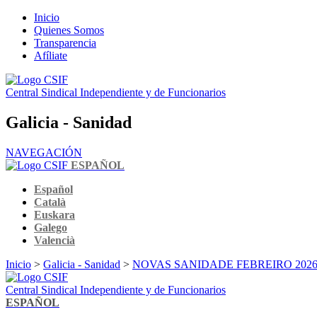
Inicio
Quienes Somos
Transparencia
Afíliate
Central Sindical Independiente y de Funcionarios
Galicia - Sanidad
NAVEGACIÓN
ESPAÑOL
Español
Català
Euskara
Galego
Valencià
Inicio
>
Galicia - Sanidad
>
NOVAS SANIDADE FEBREIRO 202
Central Sindical Independiente y de Funcionarios
ESPAÑOL