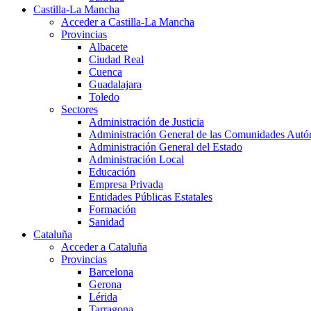
Castilla-La Mancha
Acceder a Castilla-La Mancha
Provincias
Albacete
Ciudad Real
Cuenca
Guadalajara
Toledo
Sectores
Administración de Justicia
Administración General de las Comunidades Aut
Administración General del Estado
Administración Local
Educación
Empresa Privada
Entidades Públicas Estatales
Formación
Sanidad
Cataluña
Acceder a Cataluña
Provincias
Barcelona
Gerona
Lérida
Tarragona