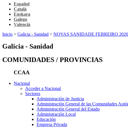
Español
Català
Euskara
Galego
Valencià
Inicio
>
Galicia - Sanidad
>
NOVAS SANIDADE FEBREIRO 202
Galicia - Sanidad
COMUNIDADES / PROVINCIAS
CCAA
Nacional
Acceder a Nacional
Sectores
Administración de Justicia
Administración General de las Comunidades Aut
Administración General del Estado
Administración Local
Educación
Empresa Privada