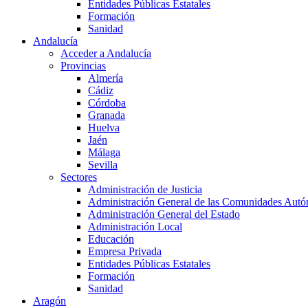
Entidades Públicas Estatales
Formación
Sanidad
Andalucía
Acceder a Andalucía
Provincias
Almería
Cádiz
Córdoba
Granada
Huelva
Jaén
Málaga
Sevilla
Sectores
Administración de Justicia
Administración General de las Comunidades Aut
Administración General del Estado
Administración Local
Educación
Empresa Privada
Entidades Públicas Estatales
Formación
Sanidad
Aragón