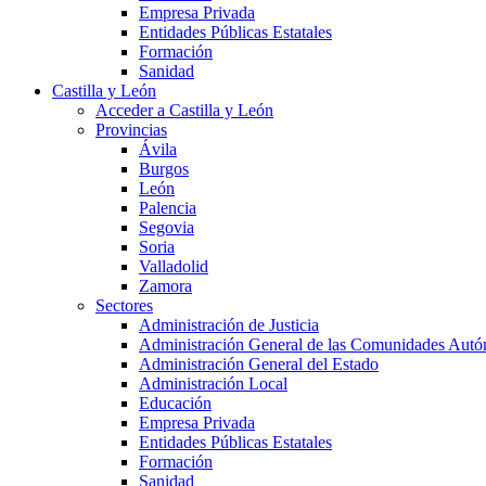
Empresa Privada
Entidades Públicas Estatales
Formación
Sanidad
Castilla y León
Acceder a Castilla y León
Provincias
Ávila
Burgos
León
Palencia
Segovia
Soria
Valladolid
Zamora
Sectores
Administración de Justicia
Administración General de las Comunidades Aut
Administración General del Estado
Administración Local
Educación
Empresa Privada
Entidades Públicas Estatales
Formación
Sanidad