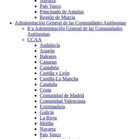
Navarra
País Vasco
Principado de Asturias
Región de Murcia
Administración General de las Comunidades Autónomas
Ir a Administración General de las Comunidades
Autónomas
CCAA
Andalucía
Aragón
Baleares
Canarias
Cantabria
Castilla y León
Castilla-La Mancha
Cataluña
Ceuta
Comunidad de Madrid
Comunidad Valenciana
Extremadura
Galicia
La Rioja
Melilla
Navarra
País Vasco