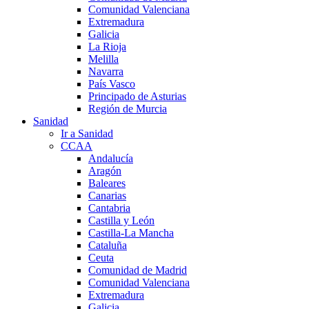
Comunidad Valenciana
Extremadura
Galicia
La Rioja
Melilla
Navarra
País Vasco
Principado de Asturias
Región de Murcia
Sanidad
Ir a Sanidad
CCAA
Andalucía
Aragón
Baleares
Canarias
Cantabria
Castilla y León
Castilla-La Mancha
Cataluña
Ceuta
Comunidad de Madrid
Comunidad Valenciana
Extremadura
Galicia