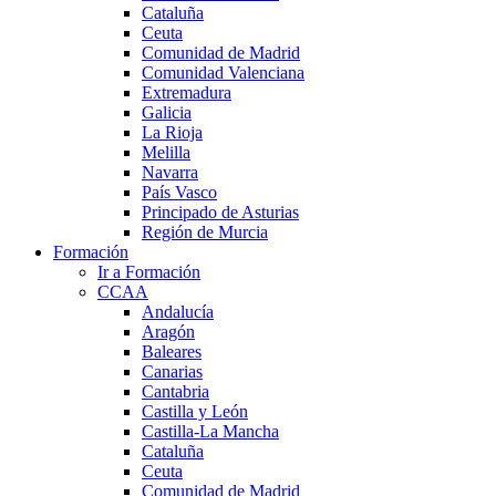
Cataluña
Ceuta
Comunidad de Madrid
Comunidad Valenciana
Extremadura
Galicia
La Rioja
Melilla
Navarra
País Vasco
Principado de Asturias
Región de Murcia
Formación
Ir a Formación
CCAA
Andalucía
Aragón
Baleares
Canarias
Cantabria
Castilla y León
Castilla-La Mancha
Cataluña
Ceuta
Comunidad de Madrid