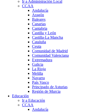
Ir a Administración Local
CCAA
Andalucía
Aragón
Baleares
Canarias
Cantabria
Castilla y León
Castilla-La Mancha
Cataluña
Ceuta
Comunidad de Madrid
Comunidad Valenciana
Extremadura
Galicia
La Rioja
Melilla
Navarra
País Vasco
Principado de Asturias
Región de Murcia
Educación
Ir a Educación
CCAA
Andalucía