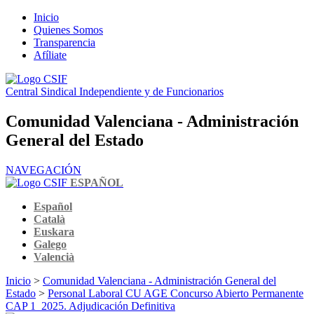
Inicio
Quienes Somos
Transparencia
Afíliate
Central Sindical Independiente y de Funcionarios
Comunidad Valenciana - Administración
General del Estado
NAVEGACIÓN
ESPAÑOL
Español
Català
Euskara
Galego
Valencià
Inicio
>
Comunidad Valenciana - Administración General del
Estado
>
Personal Laboral CU AGE Concurso Abierto Permanente
CAP 1_2025. Adjudicación Definitiva