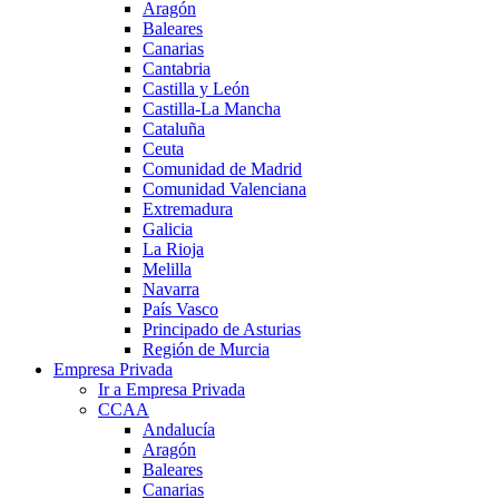
Aragón
Baleares
Canarias
Cantabria
Castilla y León
Castilla-La Mancha
Cataluña
Ceuta
Comunidad de Madrid
Comunidad Valenciana
Extremadura
Galicia
La Rioja
Melilla
Navarra
País Vasco
Principado de Asturias
Región de Murcia
Empresa Privada
Ir a Empresa Privada
CCAA
Andalucía
Aragón
Baleares
Canarias