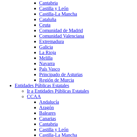
Cantabria
Castilla y León
Castilla-La Mancha
Cataluña
Ceuta
Comunidad de Madrid
Comunidad Valenciana
Extremadura
Galicia
La Rioja
Melilla
Navarra
País Vasco
Principado de Asturias
Región de Murcia
Entidades Públicas Estatales
Ir a Entidades Públicas Estatales
CCAA
Andalucía
Aragón
Baleares
Canarias
Cantabria
Castilla y León
Castilla-La Mancha