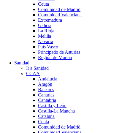
Ceuta
Comunidad de Madrid
Comunidad Valenciana
Extremadura
Galicia
La Rioja
Melilla
Navarra
País Vasco
Principado de Asturias
Región de Murcia
Sanidad
Ir a Sanidad
CCAA
Andalucía
Aragón
Baleares
Canarias
Cantabria
Castilla y León
Castilla-La Mancha
Cataluña
Ceuta
Comunidad de Madrid
Comunidad Valenciana