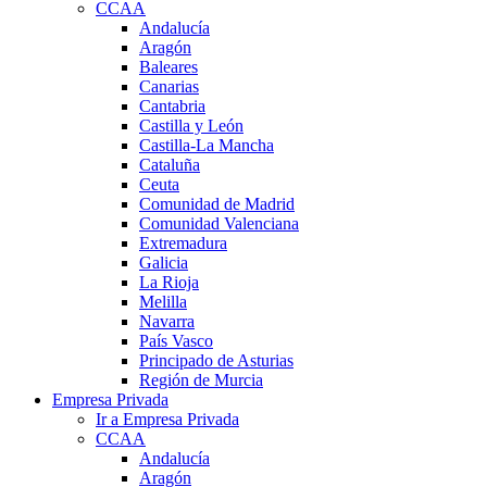
CCAA
Andalucía
Aragón
Baleares
Canarias
Cantabria
Castilla y León
Castilla-La Mancha
Cataluña
Ceuta
Comunidad de Madrid
Comunidad Valenciana
Extremadura
Galicia
La Rioja
Melilla
Navarra
País Vasco
Principado de Asturias
Región de Murcia
Empresa Privada
Ir a Empresa Privada
CCAA
Andalucía
Aragón