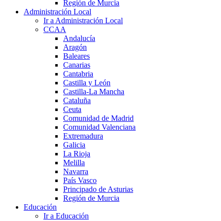
Región de Murcia
Administración Local
Ir a Administración Local
CCAA
Andalucía
Aragón
Baleares
Canarias
Cantabria
Castilla y León
Castilla-La Mancha
Cataluña
Ceuta
Comunidad de Madrid
Comunidad Valenciana
Extremadura
Galicia
La Rioja
Melilla
Navarra
País Vasco
Principado de Asturias
Región de Murcia
Educación
Ir a Educación