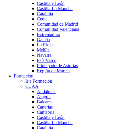
Castilla y León
Castilla-La Mancha
Cataluña
Ceuta
Comunidad de Madrid
Comunidad Valenciana
Extremadura
Galicia
La Rioja
Melilla
Navarra
País Vasco
Principado de Asturias
Región de Murcia
Formación
Ir a Formación
CCAA
Andalucía
Aragón
Baleares
Canarias
Cantabria
Castilla y León
Castilla-La Mancha
Cataluña