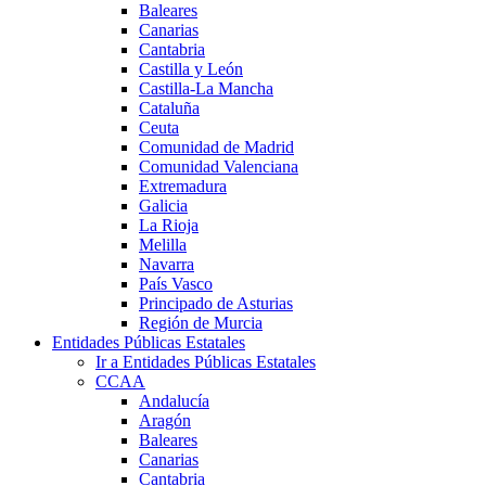
Baleares
Canarias
Cantabria
Castilla y León
Castilla-La Mancha
Cataluña
Ceuta
Comunidad de Madrid
Comunidad Valenciana
Extremadura
Galicia
La Rioja
Melilla
Navarra
País Vasco
Principado de Asturias
Región de Murcia
Entidades Públicas Estatales
Ir a Entidades Públicas Estatales
CCAA
Andalucía
Aragón
Baleares
Canarias
Cantabria