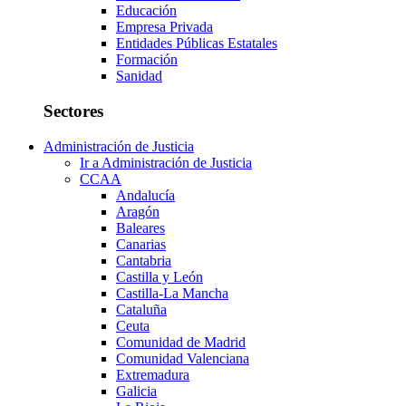
Educación
Empresa Privada
Entidades Públicas Estatales
Formación
Sanidad
Sectores
Administración de Justicia
Ir a Administración de Justicia
CCAA
Andalucía
Aragón
Baleares
Canarias
Cantabria
Castilla y León
Castilla-La Mancha
Cataluña
Ceuta
Comunidad de Madrid
Comunidad Valenciana
Extremadura
Galicia