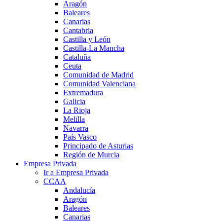
Aragón
Baleares
Canarias
Cantabria
Castilla y León
Castilla-La Mancha
Cataluña
Ceuta
Comunidad de Madrid
Comunidad Valenciana
Extremadura
Galicia
La Rioja
Melilla
Navarra
País Vasco
Principado de Asturias
Región de Murcia
Empresa Privada
Ir a Empresa Privada
CCAA
Andalucía
Aragón
Baleares
Canarias