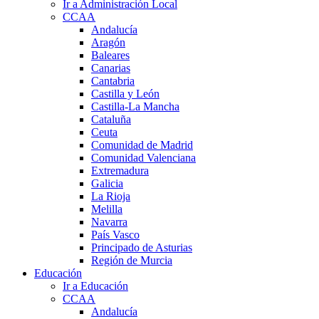
Ir a Administración Local
CCAA
Andalucía
Aragón
Baleares
Canarias
Cantabria
Castilla y León
Castilla-La Mancha
Cataluña
Ceuta
Comunidad de Madrid
Comunidad Valenciana
Extremadura
Galicia
La Rioja
Melilla
Navarra
País Vasco
Principado de Asturias
Región de Murcia
Educación
Ir a Educación
CCAA
Andalucía