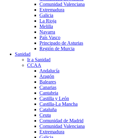
Comunidad Valenciana
Extremadura
Galicia
La Rioja
Melilla
Navarra
País Vasco
Principado de Asturias
Región de Murcia
Sanidad
Ir a Sanidad
CCAA
Andalucía
Aragón
Baleares
Canarias
Cantabria
Castilla y León
Castilla-La Mancha
Cataluña
Ceuta
Comunidad de Madrid
Comunidad Valenciana
Extremadura
Galicia