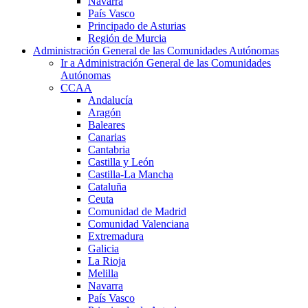
Navarra
País Vasco
Principado de Asturias
Región de Murcia
Administración General de las Comunidades Autónomas
Ir a Administración General de las Comunidades
Autónomas
CCAA
Andalucía
Aragón
Baleares
Canarias
Cantabria
Castilla y León
Castilla-La Mancha
Cataluña
Ceuta
Comunidad de Madrid
Comunidad Valenciana
Extremadura
Galicia
La Rioja
Melilla
Navarra
País Vasco