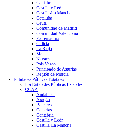
Cantabria
Castilla y León
Castilla-La Mancha
Cataluña
Ceuta
Comunidad de Madrid
Comunidad Valenciana
Extremadura
Galicia
La Rioja
Melilla
Navarra
País Vasco
Principado de Asturias
Región de Murcia
Entidades Públicas Estatales
Ir a Entidades Públicas Estatales
CCAA
Andalucía
Aragón
Baleares
Canarias
Cantabria
Castilla y León
Castilla-La Mancha