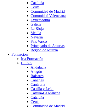
Cataluña
Ceuta
Comunidad de Madrid
Comunidad Valenciana
Extremadura
Galicia
La Rioja
Melilla
Navarra
País Vasco
Principado de Asturias
Región de Murcia
Formación
Ir a Formación
CCAA
Andalucía
Aragón
Baleares
Canarias
Cantabria
Castilla y León
Castilla-La Mancha
Cataluña
Ceuta
Comunidad de Madrid