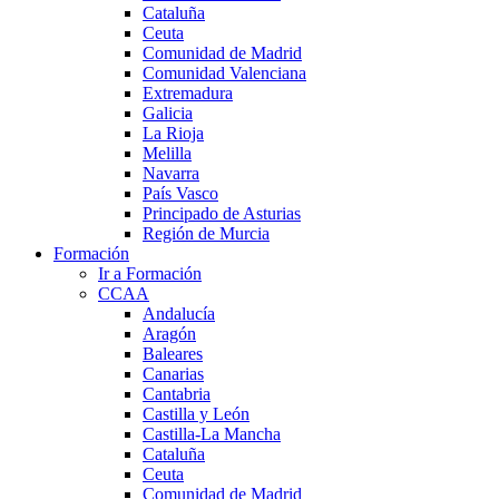
Cataluña
Ceuta
Comunidad de Madrid
Comunidad Valenciana
Extremadura
Galicia
La Rioja
Melilla
Navarra
País Vasco
Principado de Asturias
Región de Murcia
Formación
Ir a Formación
CCAA
Andalucía
Aragón
Baleares
Canarias
Cantabria
Castilla y León
Castilla-La Mancha
Cataluña
Ceuta
Comunidad de Madrid