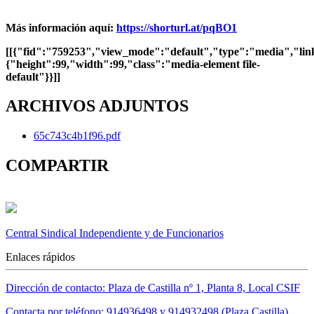
Más información aquí:
https://shorturl.at/pqBO1
[[{"fid":"759253","view_mode":"default","type":"media","link_
{"height":99,"width":99,"class":"media-element file-
default"}}]]
ARCHIVOS ADJUNTOS
65c743c4b1f96.pdf
COMPARTIR
Central Sindical Independiente y de Funcionarios
Enlaces rápidos
Dirección de contacto: Plaza de Castilla nº 1, Planta 8, Local CSIF
Contacta por teléfono: 914936498 y 914932498 (Plaza Castilla)