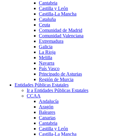
Cantabria
Castilla y León
Castilla-La Mancha
Cataluña
Ceuta
Comunidad de Madrid
Comunidad Valenciana
Extremadura
Galicia
La Rioja
Melilla
Navarra
País Vasco
Principado de Asturias
Región de Murcia
Entidades Públicas Estatales
Ir a Entidades Públicas Estatales
CCAA
Andalucía
Aragón
Baleares
Canarias
Cantabria
Castilla y León
Castilla-La Mancha