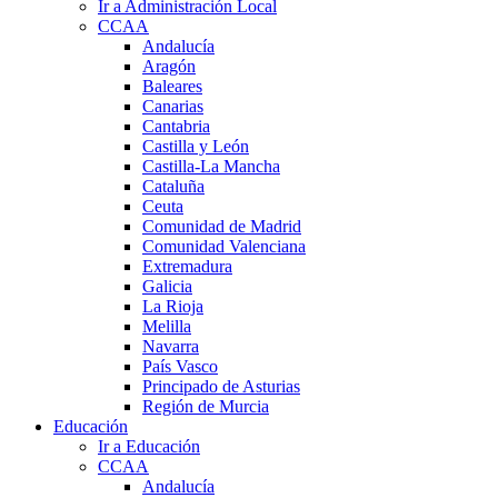
Ir a Administración Local
CCAA
Andalucía
Aragón
Baleares
Canarias
Cantabria
Castilla y León
Castilla-La Mancha
Cataluña
Ceuta
Comunidad de Madrid
Comunidad Valenciana
Extremadura
Galicia
La Rioja
Melilla
Navarra
País Vasco
Principado de Asturias
Región de Murcia
Educación
Ir a Educación
CCAA
Andalucía