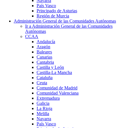
Navarra
País Vasco
Principado de Asturias
Región de Murcia
Administración General de las Comunidades Autónomas
Ir a Administración General de las Comunidades
Autónomas
CCAA
Andalucía
Aragón
Baleares
Canarias
Cantabria
Castilla y León
Castilla-La Mancha
Cataluña
Ceuta
Comunidad de Madrid
Comunidad Valenciana
Extremadura
Galicia
La Rioja
Melilla
Navarra
País Vasco