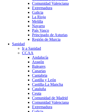
Comunidad Valenciana
Extremadura
Galicia
La Rioja
Melilla
Navarra
País Vasco
Principado de Asturias
Región de Murcia
Sanidad
Ir a Sanidad
CCAA
Andalucía
Aragón
Baleares
Canarias
Cantabria
Castilla y León
Castilla-La Mancha
Cataluña
Ceuta
Comunidad de Madrid
Comunidad Valenciana
Extremadura
Galicia