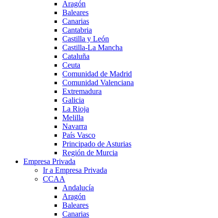
Aragón
Baleares
Canarias
Cantabria
Castilla y León
Castilla-La Mancha
Cataluña
Ceuta
Comunidad de Madrid
Comunidad Valenciana
Extremadura
Galicia
La Rioja
Melilla
Navarra
País Vasco
Principado de Asturias
Región de Murcia
Empresa Privada
Ir a Empresa Privada
CCAA
Andalucía
Aragón
Baleares
Canarias