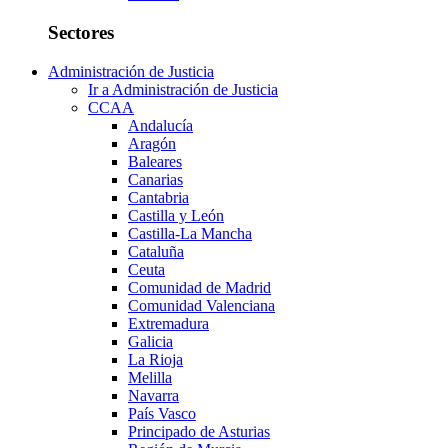
Sectores
Administración de Justicia
Ir a Administración de Justicia
CCAA
Andalucía
Aragón
Baleares
Canarias
Cantabria
Castilla y León
Castilla-La Mancha
Cataluña
Ceuta
Comunidad de Madrid
Comunidad Valenciana
Extremadura
Galicia
La Rioja
Melilla
Navarra
País Vasco
Principado de Asturias