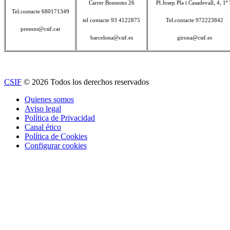
Carrer Bonsoms 26
Pl.Josep Pla i Casadevall, 4, 1º 
Tel.contacte 680171349
tel contacte 93 4122875
Tel.contacte 972223842
presons@csif.cat
barcelona@csif.es
girona@csif.es
CSIF
© 2026 Todos los derechos reservados
Quienes somos
Aviso legal
Política de Privacidad
Canal ético
Política de Cookies
Configurar cookies