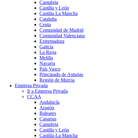
Cantabria
Castilla y León
Castilla-La Mancha
Cataluña
Ceuta
Comunidad de Madrid
Comunidad Valenciana
Extremadura
Galicia
La Rioja
Melilla
Navarra
País Vasco
Principado de Asturias
Región de Murcia
Empresa Privada
Ir a Empresa Privada
CCAA
Andalucía
Aragón
Baleares
Canarias
Cantabria
Castilla y León
Castilla-La Mancha