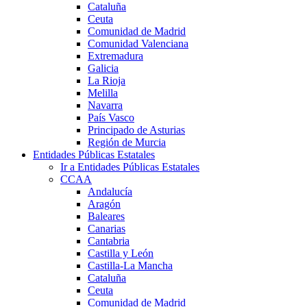
Cataluña
Ceuta
Comunidad de Madrid
Comunidad Valenciana
Extremadura
Galicia
La Rioja
Melilla
Navarra
País Vasco
Principado de Asturias
Región de Murcia
Entidades Públicas Estatales
Ir a Entidades Públicas Estatales
CCAA
Andalucía
Aragón
Baleares
Canarias
Cantabria
Castilla y León
Castilla-La Mancha
Cataluña
Ceuta
Comunidad de Madrid