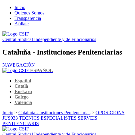
Inicio
Quienes Somos
Transparencia
Afíliate
Central Sindical Independiente y de Funcionarios
Cataluña - Instituciones Penitenciarias
NAVEGACIÓN
ESPAÑOL
Español
Català
Euskara
Galego
Valencià
Inicio
>
Cataluña - Instituciones Penitenciarias
>
OPOSICIONS
JUS033 TECNICS ESPECIALISTES SERVEIS
PENITENCIARIS
Central Sindical Independiente y de Funcionarios