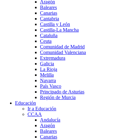
Aragón
Baleares
Canarias
Cantabria
Castilla y León
Castilla-La Mancha
Cataluña
Ceuta
Comunidad de Madrid
Comunidad Valenciana
Extremadura
Galicia
La Rioja
Melilla
Navarra
País Vasco
Principado de Asturias
Región de Murcia
Educación
Ir a Educación
CCAA
Andalucía
Aragón
Baleares
Canarias