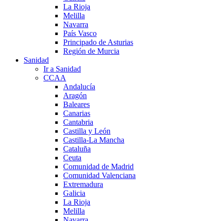
La Rioja
Melilla
Navarra
País Vasco
Principado de Asturias
Región de Murcia
Sanidad
Ir a Sanidad
CCAA
Andalucía
Aragón
Baleares
Canarias
Cantabria
Castilla y León
Castilla-La Mancha
Cataluña
Ceuta
Comunidad de Madrid
Comunidad Valenciana
Extremadura
Galicia
La Rioja
Melilla
Navarra