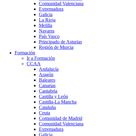
Comunidad Valenciana
Extremadura
Galicia
La Rioja
Melilla
Navarra
País Vasco
Principado de Asturias
Región de Murcia
Formación
Ir a Formación
CCAA
Andalucía
Aragón
Baleares
Canarias
Cantabria
Castilla y León
Castilla-La Mancha
Cataluña
Ceuta
Comunidad de Madrid
Comunidad Valenciana
Extremadura
Galicia