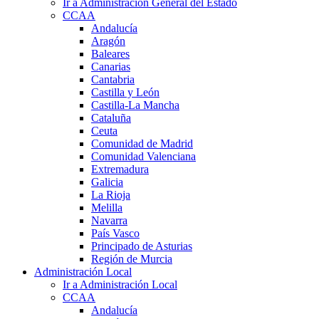
Ir a Administración General del Estado
CCAA
Andalucía
Aragón
Baleares
Canarias
Cantabria
Castilla y León
Castilla-La Mancha
Cataluña
Ceuta
Comunidad de Madrid
Comunidad Valenciana
Extremadura
Galicia
La Rioja
Melilla
Navarra
País Vasco
Principado de Asturias
Región de Murcia
Administración Local
Ir a Administración Local
CCAA
Andalucía