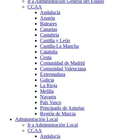
Ir a Administración General del Estado
CCAA
Andalucía
Aragón
Baleares
Canarias
Cantabria
Castilla y León
Castilla-La Mancha
Cataluña
Ceuta
Comunidad de Madrid
Comunidad Valenciana
Extremadura
Galicia
La Rioja
Melilla
Navarra
País Vasco
Principado de Asturias
Región de Murcia
Administración Local
Ir a Administración Local
CCAA
Andalucía