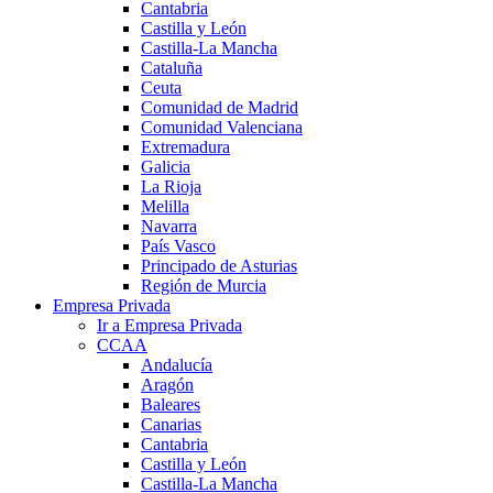
Cantabria
Castilla y León
Castilla-La Mancha
Cataluña
Ceuta
Comunidad de Madrid
Comunidad Valenciana
Extremadura
Galicia
La Rioja
Melilla
Navarra
País Vasco
Principado de Asturias
Región de Murcia
Empresa Privada
Ir a Empresa Privada
CCAA
Andalucía
Aragón
Baleares
Canarias
Cantabria
Castilla y León
Castilla-La Mancha