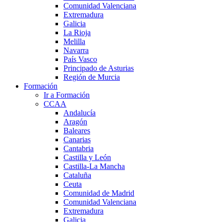
Comunidad Valenciana
Extremadura
Galicia
La Rioja
Melilla
Navarra
País Vasco
Principado de Asturias
Región de Murcia
Formación
Ir a Formación
CCAA
Andalucía
Aragón
Baleares
Canarias
Cantabria
Castilla y León
Castilla-La Mancha
Cataluña
Ceuta
Comunidad de Madrid
Comunidad Valenciana
Extremadura
Galicia