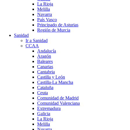
La Rioja
Melilla
Navarra
País Vasco
Principado de Asturias
Región de Murcia
Sanidad
Ir a Sanidad
CCAA
Andalucía
Aragón
Baleares
Canarias
Cantabria
Castilla y León
Castilla-La Mancha
Cataluña
Ceuta
Comunidad de Madrid
Comunidad Valenciana
Extremadura
Galicia
La Rioja
Melilla
Navarra