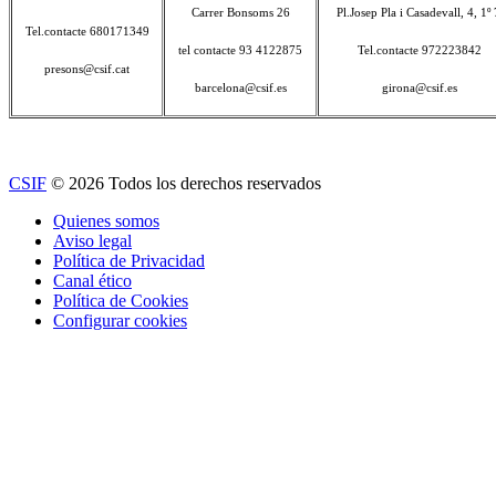
Carrer Bonsoms 26
Pl.Josep Pla i Casadevall, 4, 1º 
Tel.contacte 680171349
tel contacte 93 4122875
Tel.contacte 972223842
presons@csif.cat
barcelona@csif.es
girona@csif.es
CSIF
© 2026 Todos los derechos reservados
Quienes somos
Aviso legal
Política de Privacidad
Canal ético
Política de Cookies
Configurar cookies