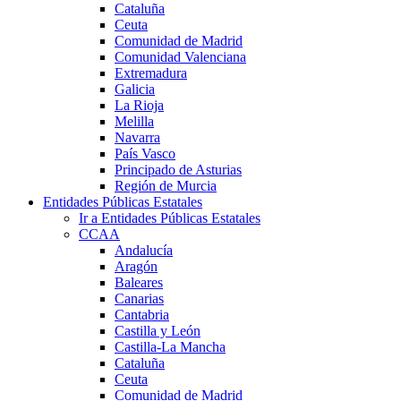
Cataluña
Ceuta
Comunidad de Madrid
Comunidad Valenciana
Extremadura
Galicia
La Rioja
Melilla
Navarra
País Vasco
Principado de Asturias
Región de Murcia
Entidades Públicas Estatales
Ir a Entidades Públicas Estatales
CCAA
Andalucía
Aragón
Baleares
Canarias
Cantabria
Castilla y León
Castilla-La Mancha
Cataluña
Ceuta
Comunidad de Madrid