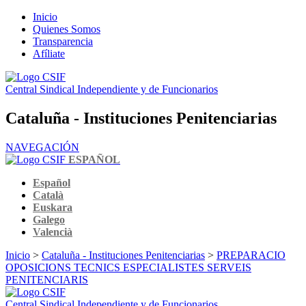
Inicio
Quienes Somos
Transparencia
Afíliate
Central Sindical Independiente y de Funcionarios
Cataluña - Instituciones Penitenciarias
NAVEGACIÓN
ESPAÑOL
Español
Català
Euskara
Galego
Valencià
Inicio
>
Cataluña - Instituciones Penitenciarias
>
PREPARACIO
OPOSICIONS TECNICS ESPECIALISTES SERVEIS
PENITENCIARIS
Central Sindical Independiente y de Funcionarios