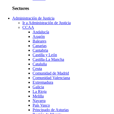
Sectores
Administración de Justicia
Ir a Administración de Justicia
CCAA
Andalucía
Aragón
Baleares
Canarias
Cantabria
Castilla y León
Castilla-La Mancha
Cataluña
Ceuta
Comunidad de Madrid
Comunidad Valenciana
Extremadura
Galicia
La Rioja
Melilla
Navarra
País Vasco
Principado de Asturias