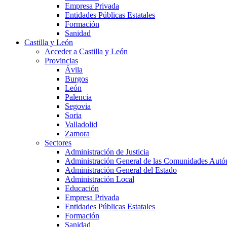
Empresa Privada
Entidades Públicas Estatales
Formación
Sanidad
Castilla y León
Acceder a Castilla y León
Provincias
Ávila
Burgos
León
Palencia
Segovia
Soria
Valladolid
Zamora
Sectores
Administración de Justicia
Administración General de las Comunidades Aut
Administración General del Estado
Administración Local
Educación
Empresa Privada
Entidades Públicas Estatales
Formación
Sanidad