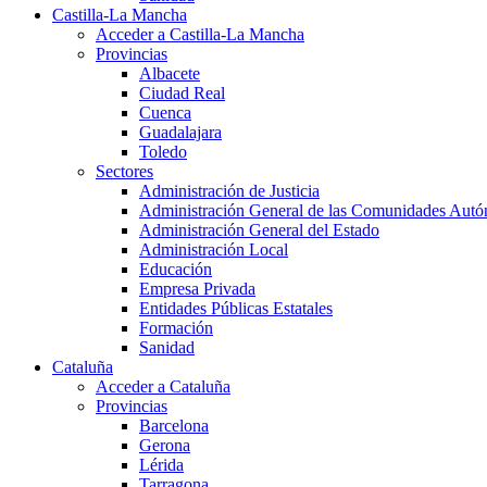
Castilla-La Mancha
Acceder a Castilla-La Mancha
Provincias
Albacete
Ciudad Real
Cuenca
Guadalajara
Toledo
Sectores
Administración de Justicia
Administración General de las Comunidades Aut
Administración General del Estado
Administración Local
Educación
Empresa Privada
Entidades Públicas Estatales
Formación
Sanidad
Cataluña
Acceder a Cataluña
Provincias
Barcelona
Gerona
Lérida
Tarragona