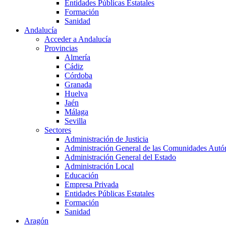
Entidades Públicas Estatales
Formación
Sanidad
Andalucía
Acceder a Andalucía
Provincias
Almería
Cádiz
Córdoba
Granada
Huelva
Jaén
Málaga
Sevilla
Sectores
Administración de Justicia
Administración General de las Comunidades Aut
Administración General del Estado
Administración Local
Educación
Empresa Privada
Entidades Públicas Estatales
Formación
Sanidad
Aragón