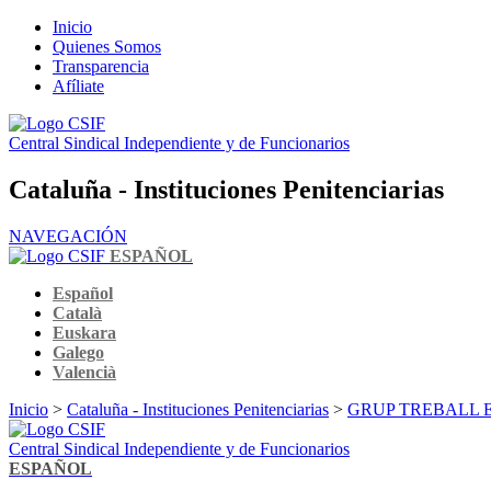
Inicio
Quienes Somos
Transparencia
Afíliate
Central Sindical Independiente y de Funcionarios
Cataluña - Instituciones Penitenciarias
NAVEGACIÓN
ESPAÑOL
Español
Català
Euskara
Galego
Valencià
Inicio
>
Cataluña - Instituciones Penitenciarias
>
GRUP TREBALL 
Central Sindical Independiente y de Funcionarios
ESPAÑOL