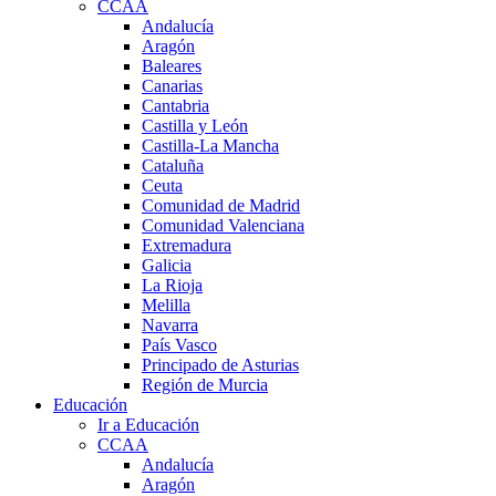
CCAA
Andalucía
Aragón
Baleares
Canarias
Cantabria
Castilla y León
Castilla-La Mancha
Cataluña
Ceuta
Comunidad de Madrid
Comunidad Valenciana
Extremadura
Galicia
La Rioja
Melilla
Navarra
País Vasco
Principado de Asturias
Región de Murcia
Educación
Ir a Educación
CCAA
Andalucía
Aragón