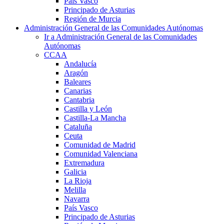
País Vasco
Principado de Asturias
Región de Murcia
Administración General de las Comunidades Autónomas
Ir a Administración General de las Comunidades
Autónomas
CCAA
Andalucía
Aragón
Baleares
Canarias
Cantabria
Castilla y León
Castilla-La Mancha
Cataluña
Ceuta
Comunidad de Madrid
Comunidad Valenciana
Extremadura
Galicia
La Rioja
Melilla
Navarra
País Vasco
Principado de Asturias