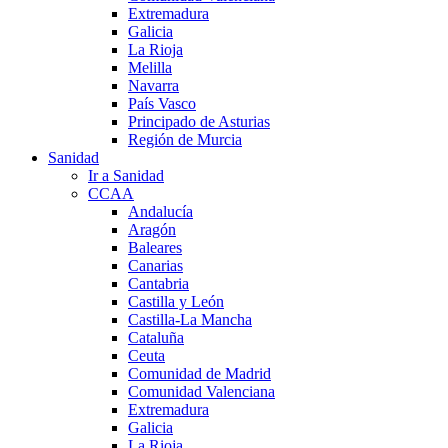
Extremadura
Galicia
La Rioja
Melilla
Navarra
País Vasco
Principado de Asturias
Región de Murcia
Sanidad
Ir a Sanidad
CCAA
Andalucía
Aragón
Baleares
Canarias
Cantabria
Castilla y León
Castilla-La Mancha
Cataluña
Ceuta
Comunidad de Madrid
Comunidad Valenciana
Extremadura
Galicia
La Rioja