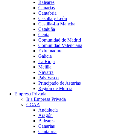
Baleares
Canarias
Cantabria
Castilla y León
Castilla-La Mancha
Cataluña
Ceuta
Comunidad de Madrid
Comunidad Valenciana
Extremadura
Galicia
La Rioja
Melilla
Navarra
País Vasco
Principado de Asturias
Región de Murcia
Empresa Privada
Ir a Empresa Privada
CCAA
Andalucía
Aragón
Baleares
Canarias
Cantabria