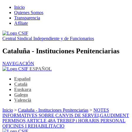
Inicio
Quienes Somos
Transparencia
Afíliate
Central Sindical Independiente y de Funcionarios
Cataluña - Instituciones Penitenciarias
NAVEGACIÓN
ESPAÑOL
Español
Català
Euskara
Galego
Valencià
Inicio
>
Cataluña - Instituciones Penitenciarias
>
NOTES
INFORMATIVES SOBRE CANVIS DE SERVEI,GAUDIMENT
PERMISOS ARTICLE 48A TREBEP i HORARIS PERSONAL
OFICINES I REHABILITACIO