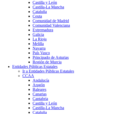
Castilla y León
Castilla-La Mancha
Cataluña
Ceuta
Comunidad de Madrid
Comunidad Valenciana
Extremadura
Galicia
La Rioja
Melilla
Navarra
País Vasco
Principado de Asturias
Región de Murcia
Entidades Públicas Estatales
Ir a Entidades Públicas Estatales
CCAA
Andalucía
Aragón
Baleares
Canarias
Cantabria
Castilla y León
Castilla-La Mancha
Cataluña