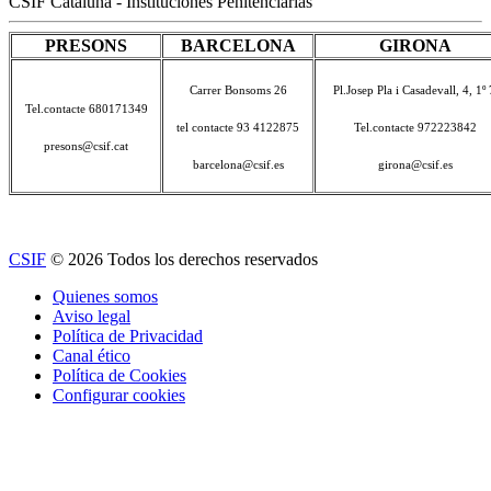
CSIF Cataluña - Instituciones Penitenciarias
PRESONS
BARCELONA
GIRONA
Carrer Bonsoms 26
Pl.Josep Pla i Casadevall, 4, 1º 
Tel.contacte 680171349
tel contacte 93 4122875
Tel.contacte 972223842
presons@csif.cat
barcelona@csif.es
girona@csif.es
CSIF
© 2026 Todos los derechos reservados
Quienes somos
Aviso legal
Política de Privacidad
Canal ético
Política de Cookies
Configurar cookies