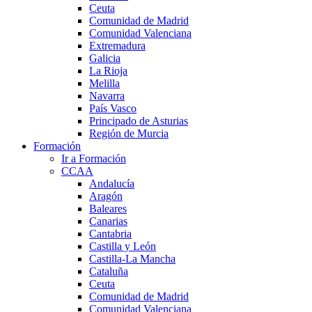
Ceuta
Comunidad de Madrid
Comunidad Valenciana
Extremadura
Galicia
La Rioja
Melilla
Navarra
País Vasco
Principado de Asturias
Región de Murcia
Formación
Ir a Formación
CCAA
Andalucía
Aragón
Baleares
Canarias
Cantabria
Castilla y León
Castilla-La Mancha
Cataluña
Ceuta
Comunidad de Madrid
Comunidad Valenciana