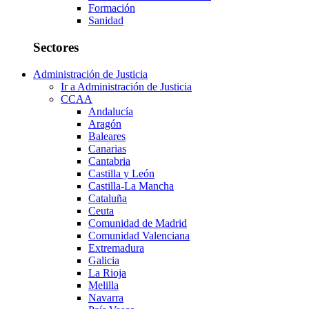
Formación
Sanidad
Sectores
Administración de Justicia
Ir a Administración de Justicia
CCAA
Andalucía
Aragón
Baleares
Canarias
Cantabria
Castilla y León
Castilla-La Mancha
Cataluña
Ceuta
Comunidad de Madrid
Comunidad Valenciana
Extremadura
Galicia
La Rioja
Melilla
Navarra