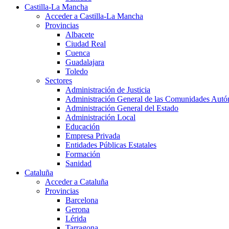
Castilla-La Mancha
Acceder a Castilla-La Mancha
Provincias
Albacete
Ciudad Real
Cuenca
Guadalajara
Toledo
Sectores
Administración de Justicia
Administración General de las Comunidades Aut
Administración General del Estado
Administración Local
Educación
Empresa Privada
Entidades Públicas Estatales
Formación
Sanidad
Cataluña
Acceder a Cataluña
Provincias
Barcelona
Gerona
Lérida
Tarragona