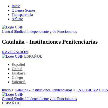
Inicio
Quienes Somos
Transparencia
Afíliate
Central Sindical Independiente y de Funcionarios
Cataluña - Instituciones Penitenciarias
NAVEGACIÓN
ESPAÑOL
Español
Català
Euskara
Galego
Valencià
Inicio
>
Cataluña - Instituciones Penitenciarias
>
ESTABILIZACION
Central Sindical Independiente y de Funcionarios
ESPAÑOL