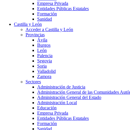
Empresa Privada
Entidades Públicas Estatales
Formación
Sanidad
Castilla y León
Acceder a Castilla y León
Provincias
Ávila
Burgos
León
Palencia
Segovia
Soria
Valladolid
Zamora
Sectores
Administración de Justicia
Administración General de las Comunidades Aut
Administración General del Estado
Administración Local
Educación
Empresa Privada
Entidades Públicas Estatales
Formación
Sanidad