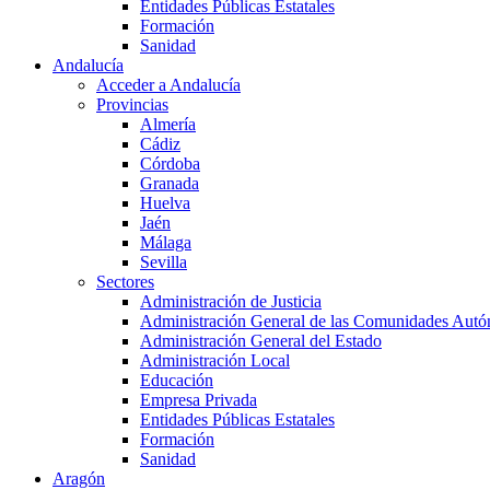
Entidades Públicas Estatales
Formación
Sanidad
Andalucía
Acceder a Andalucía
Provincias
Almería
Cádiz
Córdoba
Granada
Huelva
Jaén
Málaga
Sevilla
Sectores
Administración de Justicia
Administración General de las Comunidades Aut
Administración General del Estado
Administración Local
Educación
Empresa Privada
Entidades Públicas Estatales
Formación
Sanidad
Aragón