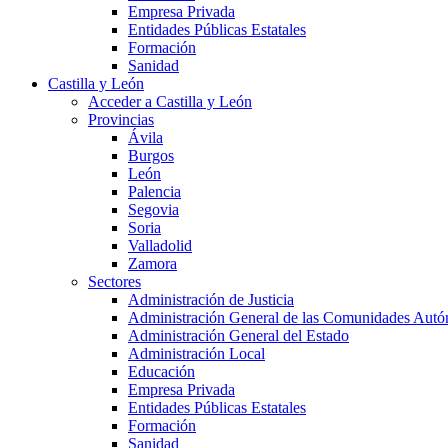
Empresa Privada
Entidades Públicas Estatales
Formación
Sanidad
Castilla y León
Acceder a Castilla y León
Provincias
Ávila
Burgos
León
Palencia
Segovia
Soria
Valladolid
Zamora
Sectores
Administración de Justicia
Administración General de las Comunidades Aut
Administración General del Estado
Administración Local
Educación
Empresa Privada
Entidades Públicas Estatales
Formación
Sanidad