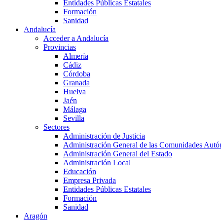
Entidades Públicas Estatales
Formación
Sanidad
Andalucía
Acceder a Andalucía
Provincias
Almería
Cádiz
Córdoba
Granada
Huelva
Jaén
Málaga
Sevilla
Sectores
Administración de Justicia
Administración General de las Comunidades Aut
Administración General del Estado
Administración Local
Educación
Empresa Privada
Entidades Públicas Estatales
Formación
Sanidad
Aragón