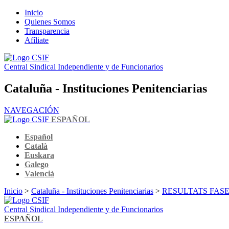
Inicio
Quienes Somos
Transparencia
Afíliate
Central Sindical Independiente y de Funcionarios
Cataluña - Instituciones Penitenciarias
NAVEGACIÓN
ESPAÑOL
Español
Català
Euskara
Galego
Valencià
Inicio
>
Cataluña - Instituciones Penitenciarias
>
RESULTATS FASE
Central Sindical Independiente y de Funcionarios
ESPAÑOL