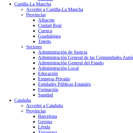
Castilla-La Mancha
Acceder a Castilla-La Mancha
Provincias
Albacete
Ciudad Real
Cuenca
Guadalajara
Toledo
Sectores
Administración de Justicia
Administración General de las Comunidades Aut
Administración General del Estado
Administración Local
Educación
Empresa Privada
Entidades Públicas Estatales
Formación
Sanidad
Cataluña
Acceder a Cataluña
Provincias
Barcelona
Gerona
Lérida
Tarragona