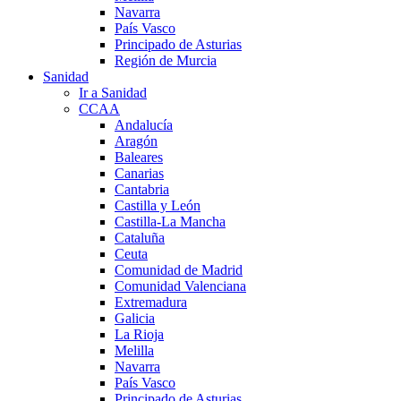
Navarra
País Vasco
Principado de Asturias
Región de Murcia
Sanidad
Ir a Sanidad
CCAA
Andalucía
Aragón
Baleares
Canarias
Cantabria
Castilla y León
Castilla-La Mancha
Cataluña
Ceuta
Comunidad de Madrid
Comunidad Valenciana
Extremadura
Galicia
La Rioja
Melilla
Navarra
País Vasco
Principado de Asturias