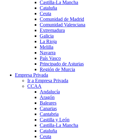
Castilla-La Mancha
Cataluña
Ceuta
Comunidad de Madrid
Comunidad Valenciana
Extremadura
Galicia
La Rioja
Melilla
Navarra
País Vasco
Principado de Asturias
Región de Murcia
Empresa Privada
Ir a Empresa Privada
CCAA
Andalucía
Aragón
Baleares
Canarias
Cantabria
Castilla y León
Castilla-La Mancha
Cataluña
Ceuta