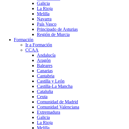
Galicia
La Rioja
Melilla
Navarra
País Vasco
Principado de Asturias
Región de Murcia
Formación
Ir a Formación
CCAA
Andalucía
Aragón
Baleares
Canarias
Cantabria
Castilla y León
Castilla-La Mancha
Cataluña
Ceuta
Comunidad de Madrid
Comunidad Valenciana
Extremadura
Galicia
La Rioja
Melilla