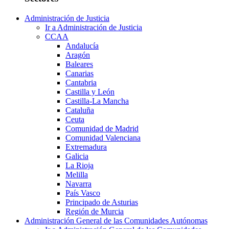
Administración de Justicia
Ir a Administración de Justicia
CCAA
Andalucía
Aragón
Baleares
Canarias
Cantabria
Castilla y León
Castilla-La Mancha
Cataluña
Ceuta
Comunidad de Madrid
Comunidad Valenciana
Extremadura
Galicia
La Rioja
Melilla
Navarra
País Vasco
Principado de Asturias
Región de Murcia
Administración General de las Comunidades Autónomas