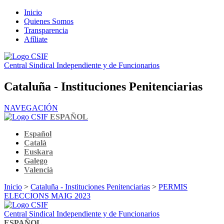
Inicio
Quienes Somos
Transparencia
Afíliate
Central Sindical Independiente y de Funcionarios
Cataluña - Instituciones Penitenciarias
NAVEGACIÓN
ESPAÑOL
Español
Català
Euskara
Galego
Valencià
Inicio
>
Cataluña - Instituciones Penitenciarias
>
PERMIS
ELECCIONS MAIG 2023
Central Sindical Independiente y de Funcionarios
ESPAÑOL