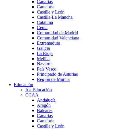
Canarias
Cantabria
Castilla y León
Castilla-La Mancha
Cataluña
Ceuta
Comunidad de Madrid
Comunidad Valenciana
Extremadura
Galicia
La Rioja
Melilla
Navarra
País Vasco
Principado de Asturias
Región de Murcia
Educación
Ir a Educación
CCAA
Andalucía
Aragón
Baleares
Canarias
Cantabria
Castilla y León