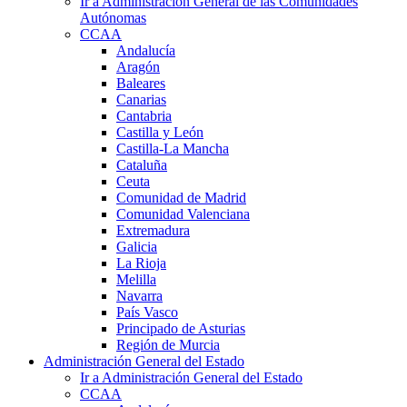
Ir a Administración General de las Comunidades
Autónomas
CCAA
Andalucía
Aragón
Baleares
Canarias
Cantabria
Castilla y León
Castilla-La Mancha
Cataluña
Ceuta
Comunidad de Madrid
Comunidad Valenciana
Extremadura
Galicia
La Rioja
Melilla
Navarra
País Vasco
Principado de Asturias
Región de Murcia
Administración General del Estado
Ir a Administración General del Estado
CCAA