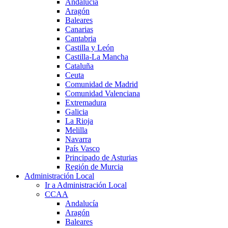
Andalucía
Aragón
Baleares
Canarias
Cantabria
Castilla y León
Castilla-La Mancha
Cataluña
Ceuta
Comunidad de Madrid
Comunidad Valenciana
Extremadura
Galicia
La Rioja
Melilla
Navarra
País Vasco
Principado de Asturias
Región de Murcia
Administración Local
Ir a Administración Local
CCAA
Andalucía
Aragón
Baleares