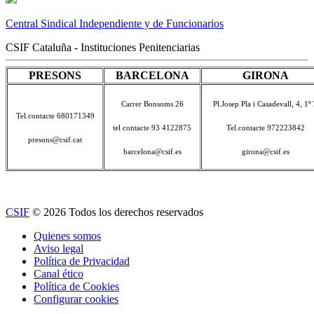
Central Sindical Independiente y de Funcionarios
CSIF Cataluña - Instituciones Penitenciarias
PRESONS
BARCELONA
GIRONA
Carrer Bonsoms 26
Pl.Josep Pla i Casadevall, 4, 1º 
Tel.contacte 680171349
tel contacte 93 4122875
Tel.contacte 972223842
presons@csif.cat
barcelona@csif.es
girona@csif.es
CSIF
© 2026 Todos los derechos reservados
Quienes somos
Aviso legal
Política de Privacidad
Canal ético
Política de Cookies
Configurar cookies