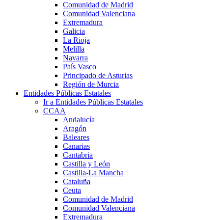
Comunidad de Madrid
Comunidad Valenciana
Extremadura
Galicia
La Rioja
Melilla
Navarra
País Vasco
Principado de Asturias
Región de Murcia
Entidades Públicas Estatales
Ir a Entidades Públicas Estatales
CCAA
Andalucía
Aragón
Baleares
Canarias
Cantabria
Castilla y León
Castilla-La Mancha
Cataluña
Ceuta
Comunidad de Madrid
Comunidad Valenciana
Extremadura