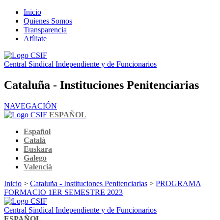
Inicio
Quienes Somos
Transparencia
Afíliate
Central Sindical Independiente y de Funcionarios
Cataluña - Instituciones Penitenciarias
NAVEGACIÓN
ESPAÑOL
Español
Català
Euskara
Galego
Valencià
Inicio
>
Cataluña - Instituciones Penitenciarias
>
PROGRAMA
FORMACIO 1ER SEMESTRE 2023
Central Sindical Independiente y de Funcionarios
ESPAÑOL