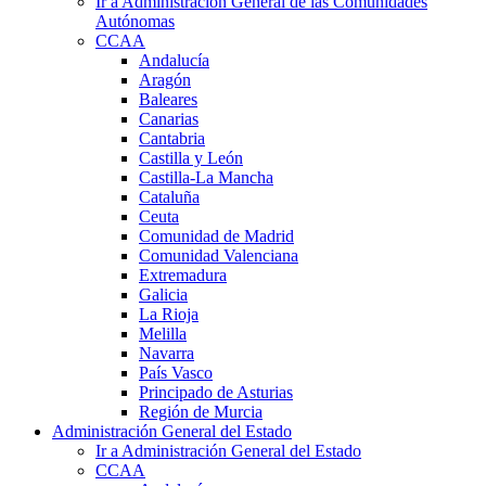
Ir a Administración General de las Comunidades
Autónomas
CCAA
Andalucía
Aragón
Baleares
Canarias
Cantabria
Castilla y León
Castilla-La Mancha
Cataluña
Ceuta
Comunidad de Madrid
Comunidad Valenciana
Extremadura
Galicia
La Rioja
Melilla
Navarra
País Vasco
Principado de Asturias
Región de Murcia
Administración General del Estado
Ir a Administración General del Estado
CCAA