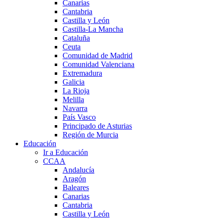
Canarias
Cantabria
Castilla y León
Castilla-La Mancha
Cataluña
Ceuta
Comunidad de Madrid
Comunidad Valenciana
Extremadura
Galicia
La Rioja
Melilla
Navarra
País Vasco
Principado de Asturias
Región de Murcia
Educación
Ir a Educación
CCAA
Andalucía
Aragón
Baleares
Canarias
Cantabria
Castilla y León