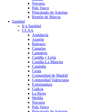
Navarra
País Vasco
Principado de Asturias
Región de Murcia
Sanidad
Ir a Sanidad
CCAA
Andalucía
Aragón
Baleares
Canarias
Cantabria
Castilla y León
Castilla-La Mancha
Cataluña
Ceuta
Comunidad de Madrid
Comunidad Valenciana
Extremadura
Galicia
La Rioja
Melilla
Navarra
País Vasco
Principado de Asturias