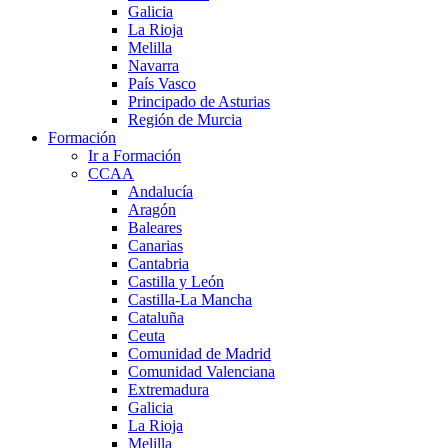
Galicia
La Rioja
Melilla
Navarra
País Vasco
Principado de Asturias
Región de Murcia
Formación
Ir a Formación
CCAA
Andalucía
Aragón
Baleares
Canarias
Cantabria
Castilla y León
Castilla-La Mancha
Cataluña
Ceuta
Comunidad de Madrid
Comunidad Valenciana
Extremadura
Galicia
La Rioja
Melilla