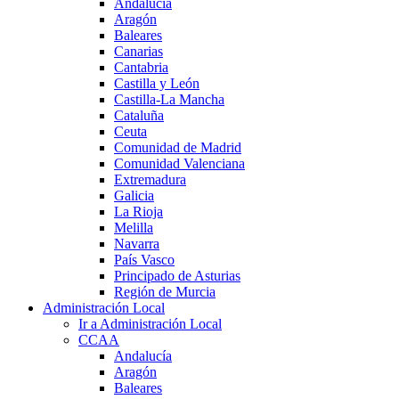
Andalucía
Aragón
Baleares
Canarias
Cantabria
Castilla y León
Castilla-La Mancha
Cataluña
Ceuta
Comunidad de Madrid
Comunidad Valenciana
Extremadura
Galicia
La Rioja
Melilla
Navarra
País Vasco
Principado de Asturias
Región de Murcia
Administración Local
Ir a Administración Local
CCAA
Andalucía
Aragón
Baleares