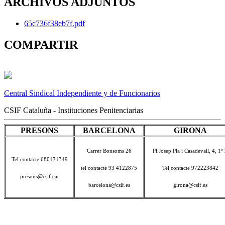
ARCHIVOS ADJUNTOS
65c736f38eb7f.pdf
COMPARTIR
Central Sindical Independiente y de Funcionarios
CSIF Cataluña - Instituciones Penitenciarias
PRESONS
BARCELONA
GIRONA
Carrer Bonsoms 26
Pl.Josep Pla i Casadevall, 4, 1º 
Tel.contacte 680171349
tel contacte 93 4122875
Tel.contacte 972223842
presons@csif.cat
barcelona@csif.es
girona@csif.es