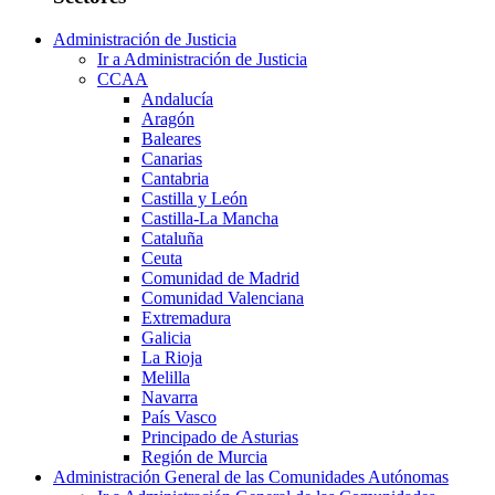
Administración de Justicia
Ir a Administración de Justicia
CCAA
Andalucía
Aragón
Baleares
Canarias
Cantabria
Castilla y León
Castilla-La Mancha
Cataluña
Ceuta
Comunidad de Madrid
Comunidad Valenciana
Extremadura
Galicia
La Rioja
Melilla
Navarra
País Vasco
Principado de Asturias
Región de Murcia
Administración General de las Comunidades Autónomas