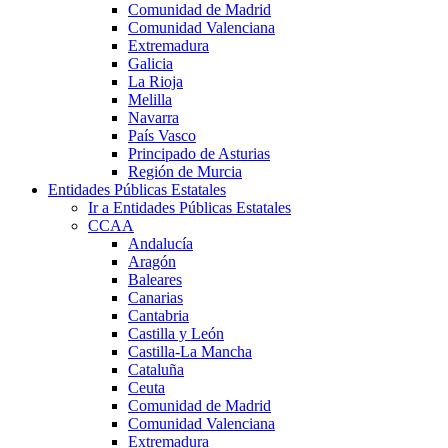
Comunidad de Madrid
Comunidad Valenciana
Extremadura
Galicia
La Rioja
Melilla
Navarra
País Vasco
Principado de Asturias
Región de Murcia
Entidades Públicas Estatales
Ir a Entidades Públicas Estatales
CCAA
Andalucía
Aragón
Baleares
Canarias
Cantabria
Castilla y León
Castilla-La Mancha
Cataluña
Ceuta
Comunidad de Madrid
Comunidad Valenciana
Extremadura