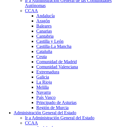
Ir a Administración General de las Comunidades
Autónomas
CCAA
Andalucía
Aragón
Baleares
Canarias
Cantabria
Castilla y León
Castilla-La Mancha
Cataluña
Ceuta
Comunidad de Madrid
Comunidad Valenciana
Extremadura
Galicia
La Rioja
Melilla
Navarra
País Vasco
Principado de Asturias
Región de Murcia
Administración General del Estado
Ir a Administración General del Estado
CCAA