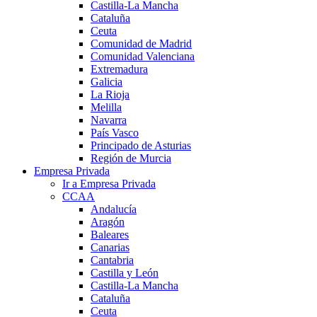
Castilla-La Mancha
Cataluña
Ceuta
Comunidad de Madrid
Comunidad Valenciana
Extremadura
Galicia
La Rioja
Melilla
Navarra
País Vasco
Principado de Asturias
Región de Murcia
Empresa Privada
Ir a Empresa Privada
CCAA
Andalucía
Aragón
Baleares
Canarias
Cantabria
Castilla y León
Castilla-La Mancha
Cataluña
Ceuta