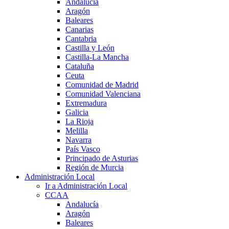
Andalucía
Aragón
Baleares
Canarias
Cantabria
Castilla y León
Castilla-La Mancha
Cataluña
Ceuta
Comunidad de Madrid
Comunidad Valenciana
Extremadura
Galicia
La Rioja
Melilla
Navarra
País Vasco
Principado de Asturias
Región de Murcia
Administración Local
Ir a Administración Local
CCAA
Andalucía
Aragón
Baleares