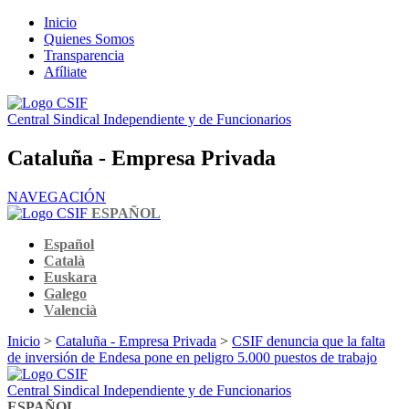
Inicio
Quienes Somos
Transparencia
Afíliate
Central Sindical Independiente y de Funcionarios
Cataluña - Empresa Privada
NAVEGACIÓN
ESPAÑOL
Español
Català
Euskara
Galego
Valencià
Inicio
>
Cataluña - Empresa Privada
>
CSIF denuncia que la falta
de inversión de Endesa pone en peligro 5.000 puestos de trabajo
Central Sindical Independiente y de Funcionarios
ESPAÑOL