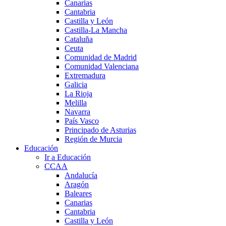
Canarias
Cantabria
Castilla y León
Castilla-La Mancha
Cataluña
Ceuta
Comunidad de Madrid
Comunidad Valenciana
Extremadura
Galicia
La Rioja
Melilla
Navarra
País Vasco
Principado de Asturias
Región de Murcia
Educación
Ir a Educación
CCAA
Andalucía
Aragón
Baleares
Canarias
Cantabria
Castilla y León