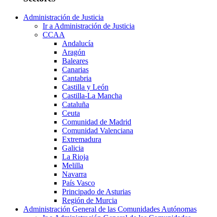
Administración de Justicia
Ir a Administración de Justicia
CCAA
Andalucía
Aragón
Baleares
Canarias
Cantabria
Castilla y León
Castilla-La Mancha
Cataluña
Ceuta
Comunidad de Madrid
Comunidad Valenciana
Extremadura
Galicia
La Rioja
Melilla
Navarra
País Vasco
Principado de Asturias
Región de Murcia
Administración General de las Comunidades Autónomas