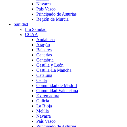
Navarra
País Vasco
Principado de Asturias
Región de Murcia
Sanidad
Ir a Sanidad
CCAA
Andalucía
Aragón
Baleares
Canarias
Cantabria
Castilla y León
Castilla-La Mancha
Cataluña
Ceuta
Comunidad de Madrid
Comunidad Valenciana
Extremadura
Galicia
La Rioja
Melilla
Navarra
País Vasco
Principado de Asturias