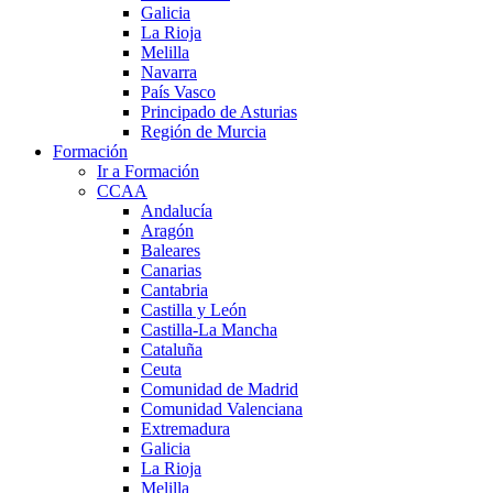
Galicia
La Rioja
Melilla
Navarra
País Vasco
Principado de Asturias
Región de Murcia
Formación
Ir a Formación
CCAA
Andalucía
Aragón
Baleares
Canarias
Cantabria
Castilla y León
Castilla-La Mancha
Cataluña
Ceuta
Comunidad de Madrid
Comunidad Valenciana
Extremadura
Galicia
La Rioja
Melilla