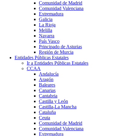
Comunidad de Madrid
Comunidad Valenciana
Extremadura
Galicia
La Rioja
Melilla
Navarra
País Vasco
Principado de Asturias
Región de Murcia
Entidades Públicas Estatales
Ir a Entidades Públicas Estatales
CCAA
Andalucía
Aragón
Baleares
Canarias
Cantabria
Castilla y León
Castilla-La Mancha
Cataluña
Ceuta
Comunidad de Madrid
Comunidad Valenciana
Extremadura