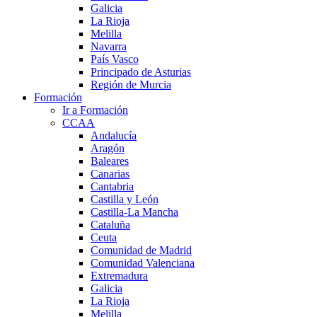
Galicia
La Rioja
Melilla
Navarra
País Vasco
Principado de Asturias
Región de Murcia
Formación
Ir a Formación
CCAA
Andalucía
Aragón
Baleares
Canarias
Cantabria
Castilla y León
Castilla-La Mancha
Cataluña
Ceuta
Comunidad de Madrid
Comunidad Valenciana
Extremadura
Galicia
La Rioja
Melilla