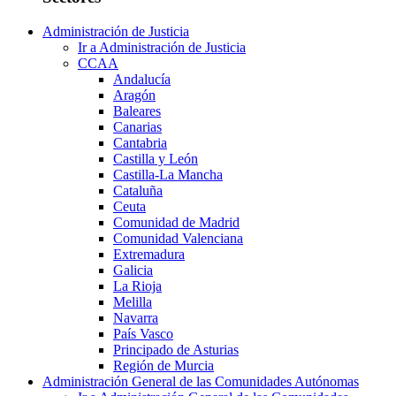
Administración de Justicia
Ir a Administración de Justicia
CCAA
Andalucía
Aragón
Baleares
Canarias
Cantabria
Castilla y León
Castilla-La Mancha
Cataluña
Ceuta
Comunidad de Madrid
Comunidad Valenciana
Extremadura
Galicia
La Rioja
Melilla
Navarra
País Vasco
Principado de Asturias
Región de Murcia
Administración General de las Comunidades Autónomas