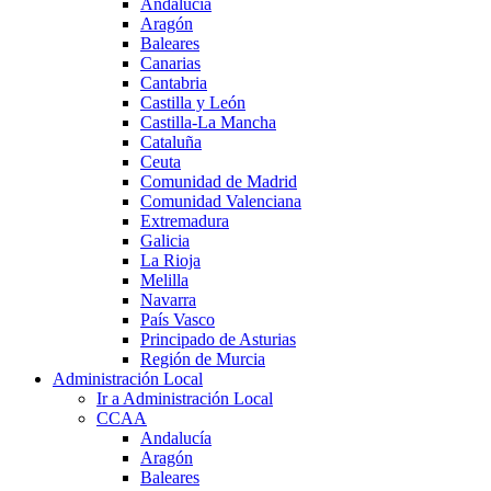
Andalucía
Aragón
Baleares
Canarias
Cantabria
Castilla y León
Castilla-La Mancha
Cataluña
Ceuta
Comunidad de Madrid
Comunidad Valenciana
Extremadura
Galicia
La Rioja
Melilla
Navarra
País Vasco
Principado de Asturias
Región de Murcia
Administración Local
Ir a Administración Local
CCAA
Andalucía
Aragón
Baleares