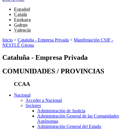
Español
Català
Euskara
Galego
Valencià
Inicio
>
Cataluña - Empresa Privada
>
Manifestación CSIF -
NESTLÉ Girona
Cataluña - Empresa Privada
COMUNIDADES / PROVINCIAS
CCAA
Nacional
Acceder a Nacional
Sectores
Administración de Justicia
Administración General de las Comunidades
Autónomas
Administración General del Estado