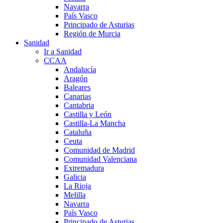
Navarra
País Vasco
Principado de Asturias
Región de Murcia
Sanidad
Ir a Sanidad
CCAA
Andalucía
Aragón
Baleares
Canarias
Cantabria
Castilla y León
Castilla-La Mancha
Cataluña
Ceuta
Comunidad de Madrid
Comunidad Valenciana
Extremadura
Galicia
La Rioja
Melilla
Navarra
País Vasco
Principado de Asturias