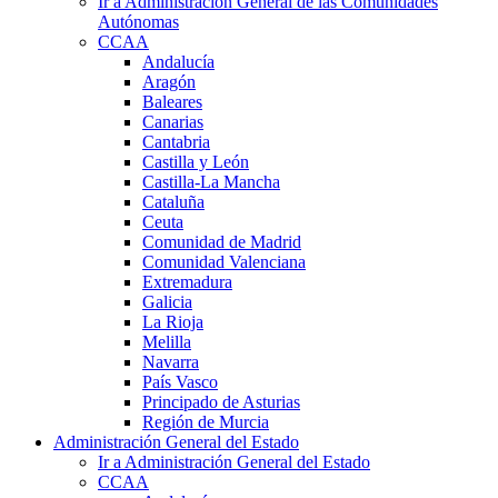
Ir a Administración General de las Comunidades
Autónomas
CCAA
Andalucía
Aragón
Baleares
Canarias
Cantabria
Castilla y León
Castilla-La Mancha
Cataluña
Ceuta
Comunidad de Madrid
Comunidad Valenciana
Extremadura
Galicia
La Rioja
Melilla
Navarra
País Vasco
Principado de Asturias
Región de Murcia
Administración General del Estado
Ir a Administración General del Estado
CCAA