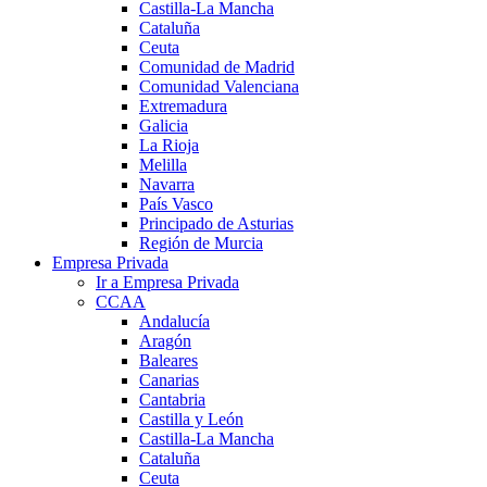
Castilla-La Mancha
Cataluña
Ceuta
Comunidad de Madrid
Comunidad Valenciana
Extremadura
Galicia
La Rioja
Melilla
Navarra
País Vasco
Principado de Asturias
Región de Murcia
Empresa Privada
Ir a Empresa Privada
CCAA
Andalucía
Aragón
Baleares
Canarias
Cantabria
Castilla y León
Castilla-La Mancha
Cataluña
Ceuta