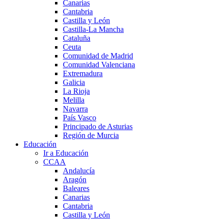
Canarias
Cantabria
Castilla y León
Castilla-La Mancha
Cataluña
Ceuta
Comunidad de Madrid
Comunidad Valenciana
Extremadura
Galicia
La Rioja
Melilla
Navarra
País Vasco
Principado de Asturias
Región de Murcia
Educación
Ir a Educación
CCAA
Andalucía
Aragón
Baleares
Canarias
Cantabria
Castilla y León