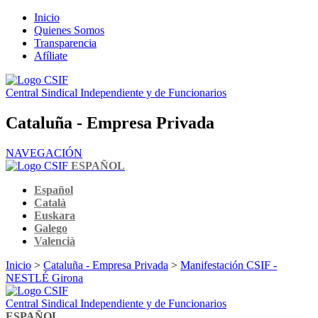
Inicio
Quienes Somos
Transparencia
Afíliate
Central Sindical Independiente y de Funcionarios
Cataluña - Empresa Privada
NAVEGACIÓN
ESPAÑOL
Español
Català
Euskara
Galego
Valencià
Inicio
>
Cataluña - Empresa Privada
>
Manifestación CSIF -
NESTLÉ Girona
Central Sindical Independiente y de Funcionarios
ESPAÑOL