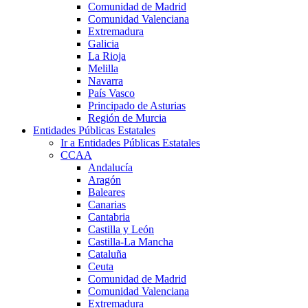
Comunidad de Madrid
Comunidad Valenciana
Extremadura
Galicia
La Rioja
Melilla
Navarra
País Vasco
Principado de Asturias
Región de Murcia
Entidades Públicas Estatales
Ir a Entidades Públicas Estatales
CCAA
Andalucía
Aragón
Baleares
Canarias
Cantabria
Castilla y León
Castilla-La Mancha
Cataluña
Ceuta
Comunidad de Madrid
Comunidad Valenciana
Extremadura