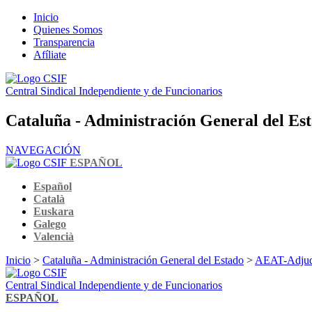
Inicio
Quienes Somos
Transparencia
Afíliate
Central Sindical Independiente y de Funcionarios
Cataluña - Administración General del Es
NAVEGACIÓN
ESPAÑOL
Español
Català
Euskara
Galego
Valencià
Inicio
>
Cataluña - Administración General del Estado
>
AEAT-Adjudic
Central Sindical Independiente y de Funcionarios
ESPAÑOL