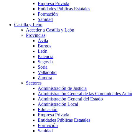
Empresa Privada
Entidades Públicas Estatales
Formación
Sanidad
Castilla y León
Acceder a Castilla y León
Provincias
Ávila
Burgos
León
Palencia
Segovia
Soria
Valladolid
Zamora
Sectores
Administración de Justicia
Administración General de las Comunidades Aut
Administración General del Estado
Administración Local
Educación
Empresa Privada
Entidades Públicas Estatales
Formación
Sanidad