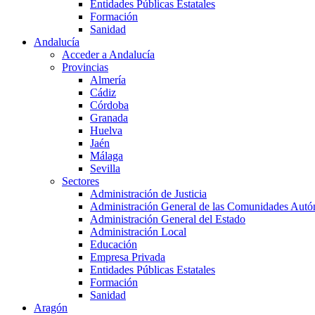
Entidades Públicas Estatales
Formación
Sanidad
Andalucía
Acceder a Andalucía
Provincias
Almería
Cádiz
Córdoba
Granada
Huelva
Jaén
Málaga
Sevilla
Sectores
Administración de Justicia
Administración General de las Comunidades Aut
Administración General del Estado
Administración Local
Educación
Empresa Privada
Entidades Públicas Estatales
Formación
Sanidad
Aragón