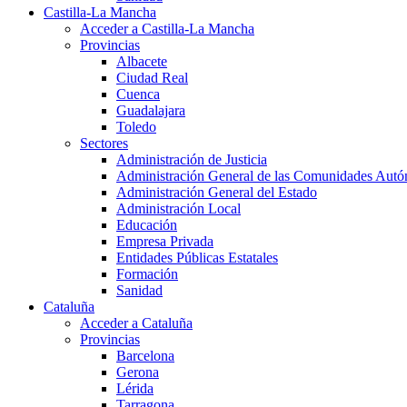
Castilla-La Mancha
Acceder a Castilla-La Mancha
Provincias
Albacete
Ciudad Real
Cuenca
Guadalajara
Toledo
Sectores
Administración de Justicia
Administración General de las Comunidades Aut
Administración General del Estado
Administración Local
Educación
Empresa Privada
Entidades Públicas Estatales
Formación
Sanidad
Cataluña
Acceder a Cataluña
Provincias
Barcelona
Gerona
Lérida
Tarragona