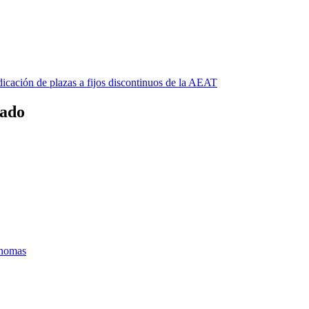
ación de plazas a fijos discontinuos de la AEAT
tado
ónomas