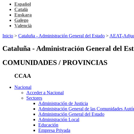
Español
Català
Euskara
Galego
Valencià
Inicio
>
Cataluña - Administración General del Estado
>
AEAT-Adjudic
Cataluña - Administración General del Es
COMUNIDADES / PROVINCIAS
CCAA
Nacional
Acceder a Nacional
Sectores
Administración de Justicia
Administración General de las Comunidades Aut
Administración General del Estado
Administración Local
Educación
Empresa Privada