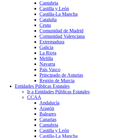
Cantabria
Castilla y León
Castilla-La Mancha
Cataluña
Ceuta
Comunidad de Madrid
Comunidad Valenciana
Extremadura
Galicia
La Rioja
Melilla
Navarra
País Vasco
Principado de Asturias
Región de Murcia
Entidades Públicas Estatales
Ir a Entidades Públicas Estatales
CCAA
Andalucía
Aragón
Baleares
Canarias
Cantabria
Castilla y León
Castilla-La Mancha