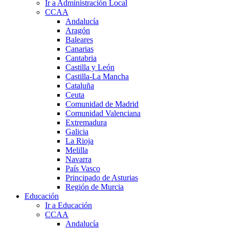
Ir a Administración Local
CCAA
Andalucía
Aragón
Baleares
Canarias
Cantabria
Castilla y León
Castilla-La Mancha
Cataluña
Ceuta
Comunidad de Madrid
Comunidad Valenciana
Extremadura
Galicia
La Rioja
Melilla
Navarra
País Vasco
Principado de Asturias
Región de Murcia
Educación
Ir a Educación
CCAA
Andalucía