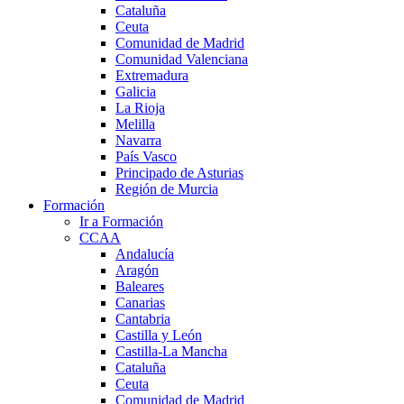
Cataluña
Ceuta
Comunidad de Madrid
Comunidad Valenciana
Extremadura
Galicia
La Rioja
Melilla
Navarra
País Vasco
Principado de Asturias
Región de Murcia
Formación
Ir a Formación
CCAA
Andalucía
Aragón
Baleares
Canarias
Cantabria
Castilla y León
Castilla-La Mancha
Cataluña
Ceuta
Comunidad de Madrid