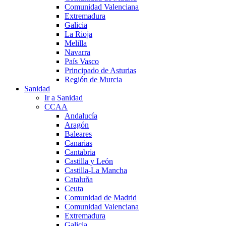
Comunidad Valenciana
Extremadura
Galicia
La Rioja
Melilla
Navarra
País Vasco
Principado de Asturias
Región de Murcia
Sanidad
Ir a Sanidad
CCAA
Andalucía
Aragón
Baleares
Canarias
Cantabria
Castilla y León
Castilla-La Mancha
Cataluña
Ceuta
Comunidad de Madrid
Comunidad Valenciana
Extremadura
Galicia