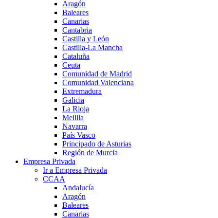
Aragón
Baleares
Canarias
Cantabria
Castilla y León
Castilla-La Mancha
Cataluña
Ceuta
Comunidad de Madrid
Comunidad Valenciana
Extremadura
Galicia
La Rioja
Melilla
Navarra
País Vasco
Principado de Asturias
Región de Murcia
Empresa Privada
Ir a Empresa Privada
CCAA
Andalucía
Aragón
Baleares
Canarias