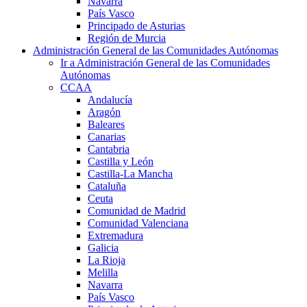
Navarra
País Vasco
Principado de Asturias
Región de Murcia
Administración General de las Comunidades Autónomas
Ir a Administración General de las Comunidades
Autónomas
CCAA
Andalucía
Aragón
Baleares
Canarias
Cantabria
Castilla y León
Castilla-La Mancha
Cataluña
Ceuta
Comunidad de Madrid
Comunidad Valenciana
Extremadura
Galicia
La Rioja
Melilla
Navarra
País Vasco