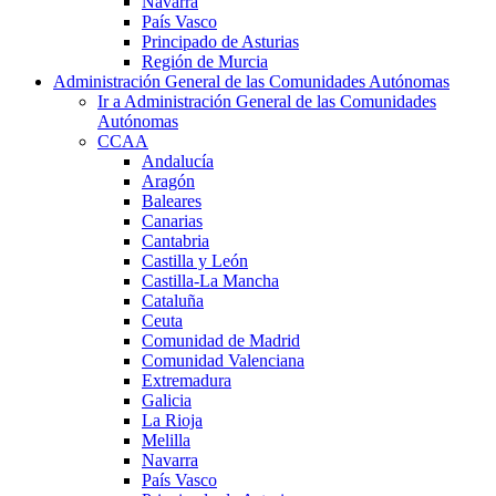
Navarra
País Vasco
Principado de Asturias
Región de Murcia
Administración General de las Comunidades Autónomas
Ir a Administración General de las Comunidades
Autónomas
CCAA
Andalucía
Aragón
Baleares
Canarias
Cantabria
Castilla y León
Castilla-La Mancha
Cataluña
Ceuta
Comunidad de Madrid
Comunidad Valenciana
Extremadura
Galicia
La Rioja
Melilla
Navarra
País Vasco