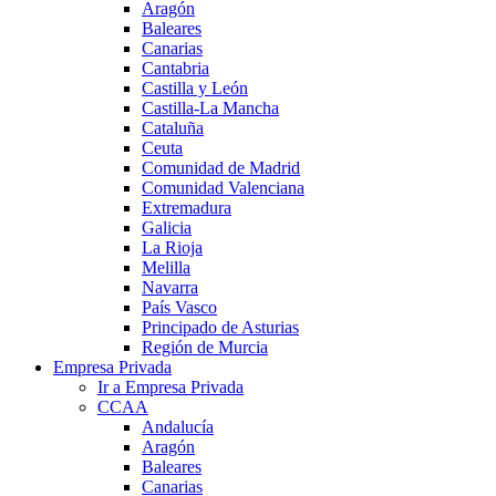
Aragón
Baleares
Canarias
Cantabria
Castilla y León
Castilla-La Mancha
Cataluña
Ceuta
Comunidad de Madrid
Comunidad Valenciana
Extremadura
Galicia
La Rioja
Melilla
Navarra
País Vasco
Principado de Asturias
Región de Murcia
Empresa Privada
Ir a Empresa Privada
CCAA
Andalucía
Aragón
Baleares
Canarias