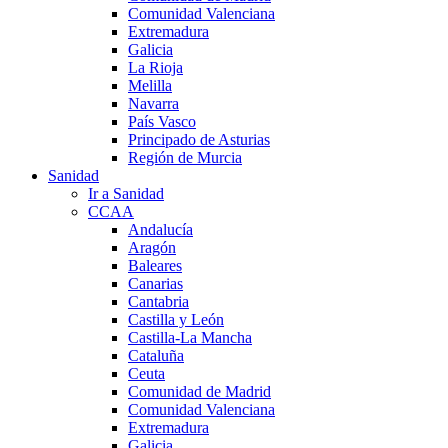
Comunidad Valenciana
Extremadura
Galicia
La Rioja
Melilla
Navarra
País Vasco
Principado de Asturias
Región de Murcia
Sanidad
Ir a Sanidad
CCAA
Andalucía
Aragón
Baleares
Canarias
Cantabria
Castilla y León
Castilla-La Mancha
Cataluña
Ceuta
Comunidad de Madrid
Comunidad Valenciana
Extremadura
Galicia