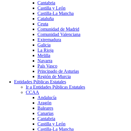
Cantabria
Castilla y León
Castilla-La Mancha
Cataluña
Ceuta
Comunidad de Madrid
Comunidad Valenciana
Extremadura
Galicia
La Rioja
Melilla
Navarra
País Vasco
Principado de Asturias
Región de Murcia
Entidades Públicas Estatales
Ir a Entidades Públicas Estatales
CCAA
Andalucía
Aragón
Baleares
Canarias
Cantabria
Castilla y León
Castilla-La Mancha