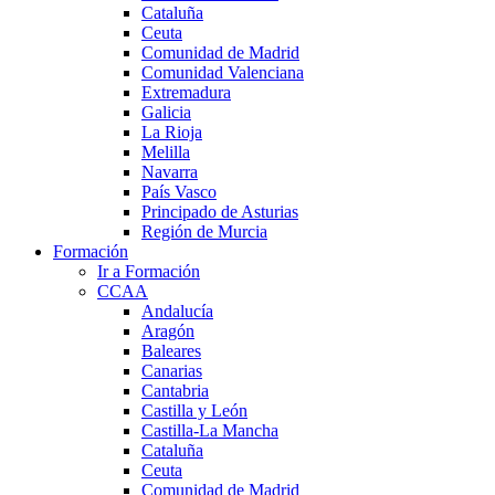
Cataluña
Ceuta
Comunidad de Madrid
Comunidad Valenciana
Extremadura
Galicia
La Rioja
Melilla
Navarra
País Vasco
Principado de Asturias
Región de Murcia
Formación
Ir a Formación
CCAA
Andalucía
Aragón
Baleares
Canarias
Cantabria
Castilla y León
Castilla-La Mancha
Cataluña
Ceuta
Comunidad de Madrid