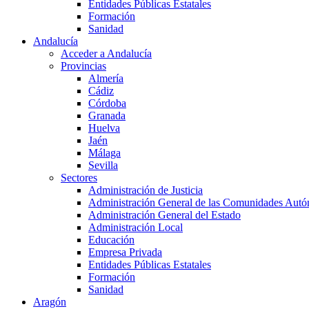
Entidades Públicas Estatales
Formación
Sanidad
Andalucía
Acceder a Andalucía
Provincias
Almería
Cádiz
Córdoba
Granada
Huelva
Jaén
Málaga
Sevilla
Sectores
Administración de Justicia
Administración General de las Comunidades Aut
Administración General del Estado
Administración Local
Educación
Empresa Privada
Entidades Públicas Estatales
Formación
Sanidad
Aragón