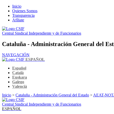
Inicio
Quienes Somos
Transparencia
Afíliate
Central Sindical Independiente y de Funcionarios
Cataluña - Administración General del Es
NAVEGACIÓN
ESPAÑOL
Español
Català
Euskara
Galego
Valencià
Inicio
>
Cataluña - Administración General del Estado
>
AEAT-NOTA
Central Sindical Independiente y de Funcionarios
ESPAÑOL