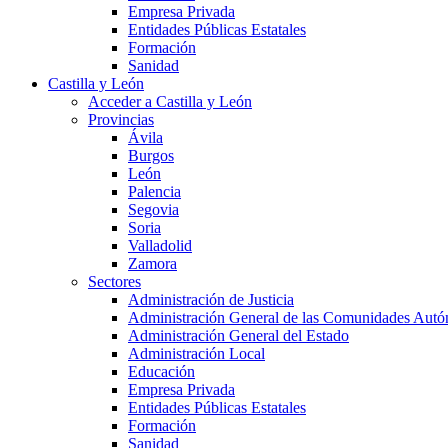
Empresa Privada
Entidades Públicas Estatales
Formación
Sanidad
Castilla y León
Acceder a Castilla y León
Provincias
Ávila
Burgos
León
Palencia
Segovia
Soria
Valladolid
Zamora
Sectores
Administración de Justicia
Administración General de las Comunidades Aut
Administración General del Estado
Administración Local
Educación
Empresa Privada
Entidades Públicas Estatales
Formación
Sanidad