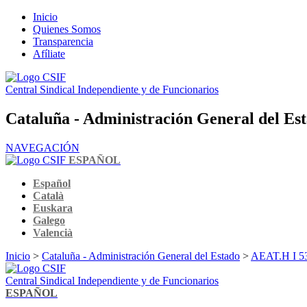
Inicio
Quienes Somos
Transparencia
Afíliate
Central Sindical Independiente y de Funcionarios
Cataluña - Administración General del Es
NAVEGACIÓN
ESPAÑOL
Español
Català
Euskara
Galego
Valencià
Inicio
>
Cataluña - Administración General del Estado
>
AEAT.H I 53 
Central Sindical Independiente y de Funcionarios
ESPAÑOL