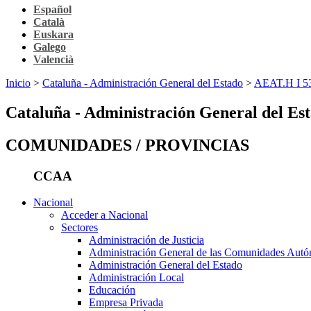
Español
Català
Euskara
Galego
Valencià
Inicio
>
Cataluña - Administración General del Estado
>
AEAT.H I 53 
Cataluña - Administración General del Es
COMUNIDADES / PROVINCIAS
CCAA
Nacional
Acceder a Nacional
Sectores
Administración de Justicia
Administración General de las Comunidades Aut
Administración General del Estado
Administración Local
Educación
Empresa Privada