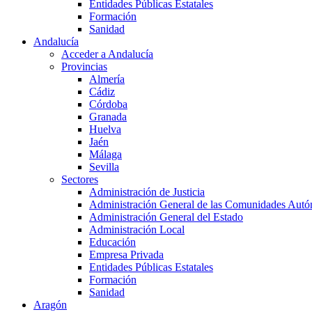
Entidades Públicas Estatales
Formación
Sanidad
Andalucía
Acceder a Andalucía
Provincias
Almería
Cádiz
Córdoba
Granada
Huelva
Jaén
Málaga
Sevilla
Sectores
Administración de Justicia
Administración General de las Comunidades Aut
Administración General del Estado
Administración Local
Educación
Empresa Privada
Entidades Públicas Estatales
Formación
Sanidad
Aragón