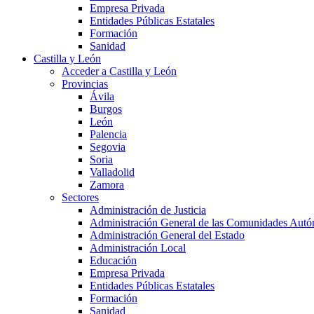
Empresa Privada
Entidades Públicas Estatales
Formación
Sanidad
Castilla y León
Acceder a Castilla y León
Provincias
Ávila
Burgos
León
Palencia
Segovia
Soria
Valladolid
Zamora
Sectores
Administración de Justicia
Administración General de las Comunidades Aut
Administración General del Estado
Administración Local
Educación
Empresa Privada
Entidades Públicas Estatales
Formación
Sanidad