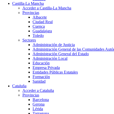
Castilla-La Mancha
Acceder a Castilla-La Mancha
Provincias
Albacete
Ciudad Real
Cuenca
Guadalajara
Toledo
Sectores
Administración de Justicia
Administración General de las Comunidades Aut
Administración General del Estado
Administración Local
Educación
Empresa Privada
Entidades Públicas Estatales
Formación
Sanidad
Cataluña
Acceder a Cataluña
Provincias
Barcelona
Gerona
Lérida
Tarragona