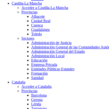
Castilla-La Mancha
Acceder a Castilla-La Mancha
Provincias
Albacete
Ciudad Real
Cuenca
Guadalajara
Toledo
Sectores
Administración de Justicia
Administración General de las Comunidades Aut
Administración General del Estado
Administración Local
Educación
Empresa Privada
Entidades Públicas Estatales
Formación
Sanidad
Cataluña
Acceder a Cataluña
Provincias
Barcelona
Gerona
Lérida
Tarragona