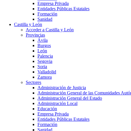
Empresa Privada
Entidades Públicas Estatales
Formación
Sanidad
Castilla y León
Acceder a Castilla y León
Provincias
Ávila
Burgos
León
Palencia
Segovia
Soria
Valladolid
Zamora
Sectores
Administración de Justicia
Administración General de las Comunidades Aut
Administración General del Estado
Administración Local
Educación
Empresa Privada
Entidades Públicas Estatales
Formación
Sanidad