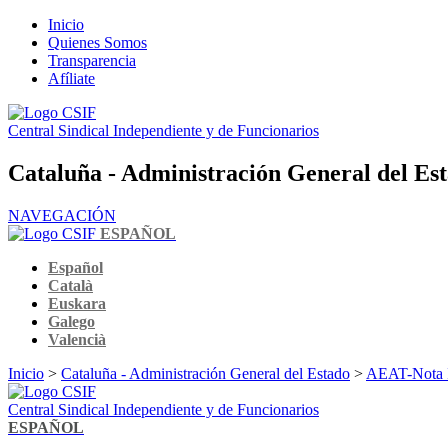
Inicio
Quienes Somos
Transparencia
Afíliate
Central Sindical Independiente y de Funcionarios
Cataluña - Administración General del Es
NAVEGACIÓN
ESPAÑOL
Español
Català
Euskara
Galego
Valencià
Inicio
>
Cataluña - Administración General del Estado
>
AEAT-Nota In
Central Sindical Independiente y de Funcionarios
ESPAÑOL