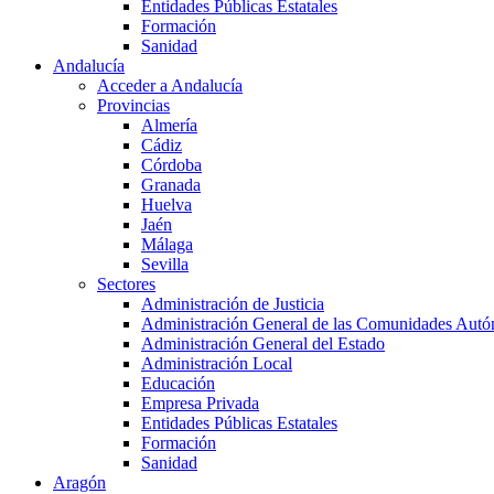
Entidades Públicas Estatales
Formación
Sanidad
Andalucía
Acceder a Andalucía
Provincias
Almería
Cádiz
Córdoba
Granada
Huelva
Jaén
Málaga
Sevilla
Sectores
Administración de Justicia
Administración General de las Comunidades Aut
Administración General del Estado
Administración Local
Educación
Empresa Privada
Entidades Públicas Estatales
Formación
Sanidad
Aragón