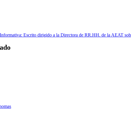
formativa: Escrito dirigido a la Directora de RR.HH. de la AEAT sobr
tado
ónomas