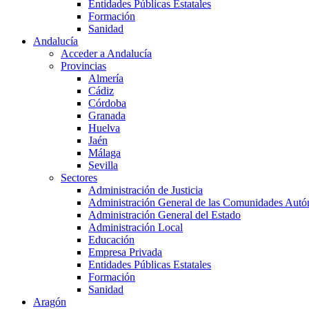
Entidades Públicas Estatales
Formación
Sanidad
Andalucía
Acceder a Andalucía
Provincias
Almería
Cádiz
Córdoba
Granada
Huelva
Jaén
Málaga
Sevilla
Sectores
Administración de Justicia
Administración General de las Comunidades Aut
Administración General del Estado
Administración Local
Educación
Empresa Privada
Entidades Públicas Estatales
Formación
Sanidad
Aragón