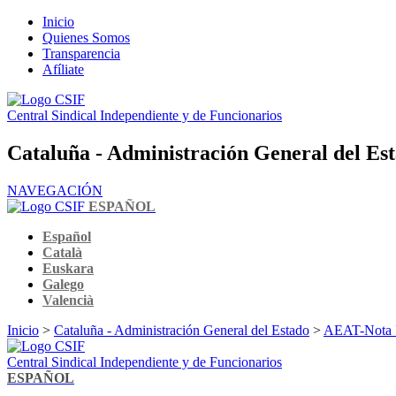
Inicio
Quienes Somos
Transparencia
Afíliate
Central Sindical Independiente y de Funcionarios
Cataluña - Administración General del Es
NAVEGACIÓN
ESPAÑOL
Español
Català
Euskara
Galego
Valencià
Inicio
>
Cataluña - Administración General del Estado
>
AEAT-Nota In
Central Sindical Independiente y de Funcionarios
ESPAÑOL