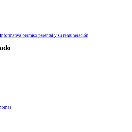
formativa permiso parental y su remuneración
tado
ónomas