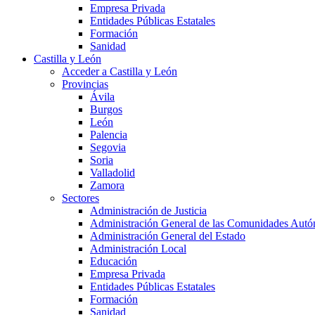
Empresa Privada
Entidades Públicas Estatales
Formación
Sanidad
Castilla y León
Acceder a Castilla y León
Provincias
Ávila
Burgos
León
Palencia
Segovia
Soria
Valladolid
Zamora
Sectores
Administración de Justicia
Administración General de las Comunidades Aut
Administración General del Estado
Administración Local
Educación
Empresa Privada
Entidades Públicas Estatales
Formación
Sanidad