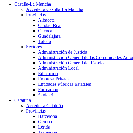
Castilla-La Mancha
Acceder a Castilla-La Mancha
Provincias
Albacete
Ciudad Real
Cuenca
Guadalajara
Toledo
Sectores
Administración de Justicia
Administración General de las Comunidades Aut
Administración General del Estado
Administración Local
Educación
Empresa Privada
Entidades Públicas Estatales
Formación
Sanidad
Cataluña
Acceder a Cataluña
Provincias
Barcelona
Gerona
Lérida
Tarragona