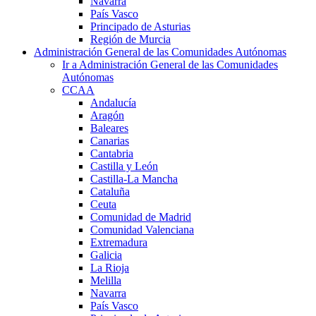
Navarra
País Vasco
Principado de Asturias
Región de Murcia
Administración General de las Comunidades Autónomas
Ir a Administración General de las Comunidades
Autónomas
CCAA
Andalucía
Aragón
Baleares
Canarias
Cantabria
Castilla y León
Castilla-La Mancha
Cataluña
Ceuta
Comunidad de Madrid
Comunidad Valenciana
Extremadura
Galicia
La Rioja
Melilla
Navarra
País Vasco