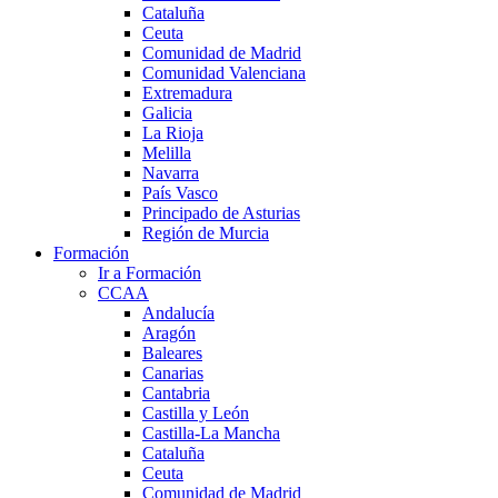
Cataluña
Ceuta
Comunidad de Madrid
Comunidad Valenciana
Extremadura
Galicia
La Rioja
Melilla
Navarra
País Vasco
Principado de Asturias
Región de Murcia
Formación
Ir a Formación
CCAA
Andalucía
Aragón
Baleares
Canarias
Cantabria
Castilla y León
Castilla-La Mancha
Cataluña
Ceuta
Comunidad de Madrid