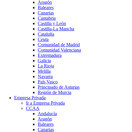
Aragón
Baleares
Canarias
Cantabria
Castilla y León
Castilla-La Mancha
Cataluña
Ceuta
Comunidad de Madrid
Comunidad Valenciana
Extremadura
Galicia
La Rioja
Melilla
Navarra
País Vasco
Principado de Asturias
Región de Murcia
Empresa Privada
Ir a Empresa Privada
CCAA
Andalucía
Aragón
Baleares
Canarias