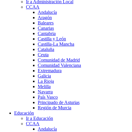
Ir a Administración Local
CCAA
Andalucía
Aragón
Baleares
Canarias
Cantabria
Castilla y León
Castilla-La Mancha
Cataluña
Ceuta
Comunidad de Madrid
Comunidad Valenciana
Extremadura
Galicia
La Rioja
Melilla
Navarra
País Vasco
Principado de Asturias
Región de Murcia
Educación
Ir a Educación
CCAA
Andalucía