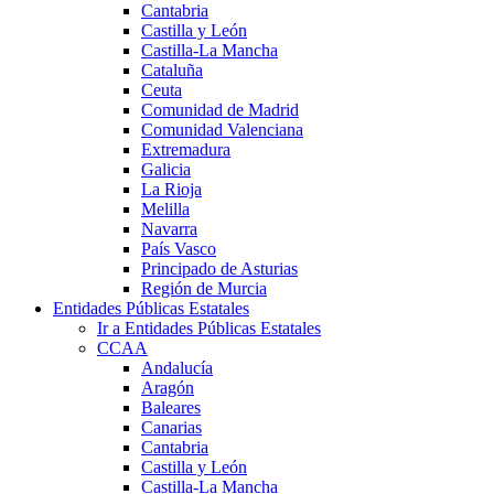
Cantabria
Castilla y León
Castilla-La Mancha
Cataluña
Ceuta
Comunidad de Madrid
Comunidad Valenciana
Extremadura
Galicia
La Rioja
Melilla
Navarra
País Vasco
Principado de Asturias
Región de Murcia
Entidades Públicas Estatales
Ir a Entidades Públicas Estatales
CCAA
Andalucía
Aragón
Baleares
Canarias
Cantabria
Castilla y León
Castilla-La Mancha