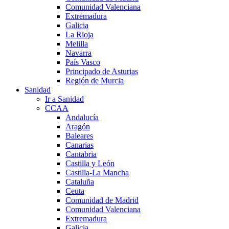
Comunidad Valenciana
Extremadura
Galicia
La Rioja
Melilla
Navarra
País Vasco
Principado de Asturias
Región de Murcia
Sanidad
Ir a Sanidad
CCAA
Andalucía
Aragón
Baleares
Canarias
Cantabria
Castilla y León
Castilla-La Mancha
Cataluña
Ceuta
Comunidad de Madrid
Comunidad Valenciana
Extremadura
Galicia