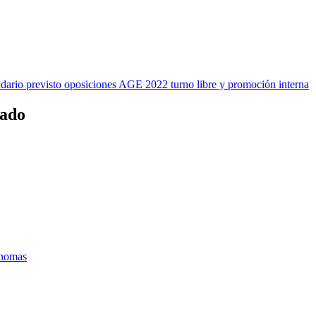
rio previsto oposiciones AGE 2022 turno libre y promoción interna
tado
ónomas