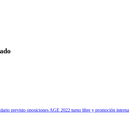
tado
rio previsto oposiciones AGE 2022 turno libre y promoción interna