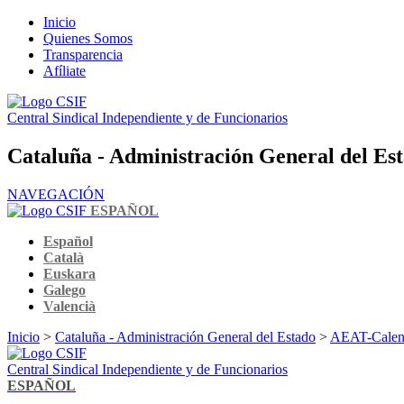
Inicio
Quienes Somos
Transparencia
Afíliate
Central Sindical Independiente y de Funcionarios
Cataluña - Administración General del Es
NAVEGACIÓN
ESPAÑOL
Español
Català
Euskara
Galego
Valencià
Inicio
>
Cataluña - Administración General del Estado
>
AEAT-Calenda
Central Sindical Independiente y de Funcionarios
ESPAÑOL