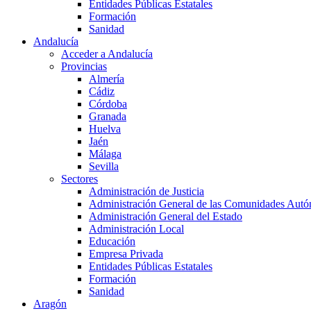
Entidades Públicas Estatales
Formación
Sanidad
Andalucía
Acceder a Andalucía
Provincias
Almería
Cádiz
Córdoba
Granada
Huelva
Jaén
Málaga
Sevilla
Sectores
Administración de Justicia
Administración General de las Comunidades Aut
Administración General del Estado
Administración Local
Educación
Empresa Privada
Entidades Públicas Estatales
Formación
Sanidad
Aragón