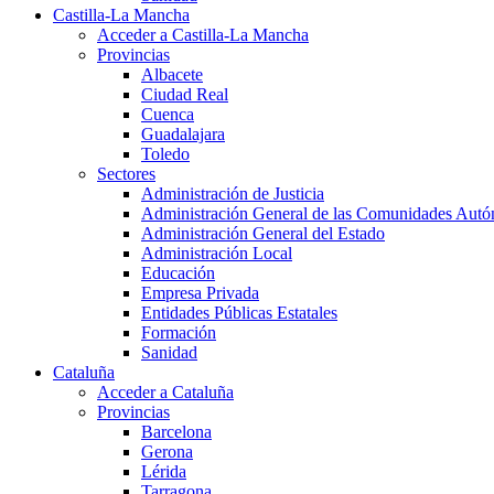
Castilla-La Mancha
Acceder a Castilla-La Mancha
Provincias
Albacete
Ciudad Real
Cuenca
Guadalajara
Toledo
Sectores
Administración de Justicia
Administración General de las Comunidades Aut
Administración General del Estado
Administración Local
Educación
Empresa Privada
Entidades Públicas Estatales
Formación
Sanidad
Cataluña
Acceder a Cataluña
Provincias
Barcelona
Gerona
Lérida
Tarragona