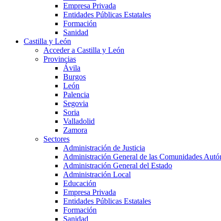
Empresa Privada
Entidades Públicas Estatales
Formación
Sanidad
Castilla y León
Acceder a Castilla y León
Provincias
Ávila
Burgos
León
Palencia
Segovia
Soria
Valladolid
Zamora
Sectores
Administración de Justicia
Administración General de las Comunidades Aut
Administración General del Estado
Administración Local
Educación
Empresa Privada
Entidades Públicas Estatales
Formación
Sanidad