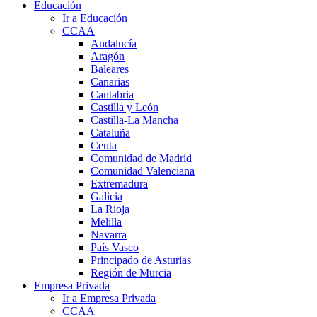
Educación
Ir a Educación
CCAA
Andalucía
Aragón
Baleares
Canarias
Cantabria
Castilla y León
Castilla-La Mancha
Cataluña
Ceuta
Comunidad de Madrid
Comunidad Valenciana
Extremadura
Galicia
La Rioja
Melilla
Navarra
País Vasco
Principado de Asturias
Región de Murcia
Empresa Privada
Ir a Empresa Privada
CCAA