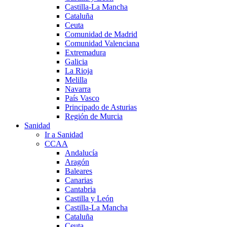
Castilla-La Mancha
Cataluña
Ceuta
Comunidad de Madrid
Comunidad Valenciana
Extremadura
Galicia
La Rioja
Melilla
Navarra
País Vasco
Principado de Asturias
Región de Murcia
Sanidad
Ir a Sanidad
CCAA
Andalucía
Aragón
Baleares
Canarias
Cantabria
Castilla y León
Castilla-La Mancha
Cataluña
Ceuta