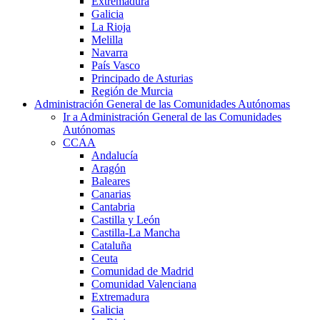
Extremadura
Galicia
La Rioja
Melilla
Navarra
País Vasco
Principado de Asturias
Región de Murcia
Administración General de las Comunidades Autónomas
Ir a Administración General de las Comunidades
Autónomas
CCAA
Andalucía
Aragón
Baleares
Canarias
Cantabria
Castilla y León
Castilla-La Mancha
Cataluña
Ceuta
Comunidad de Madrid
Comunidad Valenciana
Extremadura
Galicia