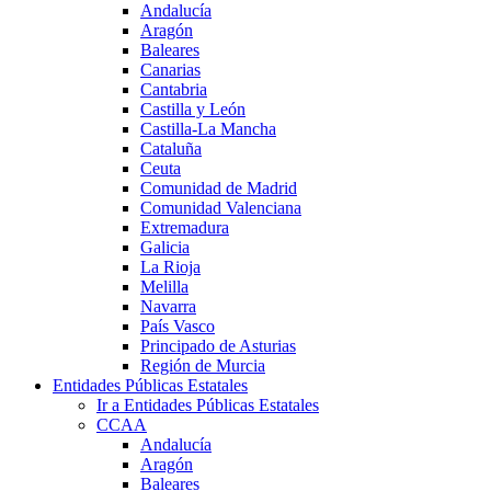
Andalucía
Aragón
Baleares
Canarias
Cantabria
Castilla y León
Castilla-La Mancha
Cataluña
Ceuta
Comunidad de Madrid
Comunidad Valenciana
Extremadura
Galicia
La Rioja
Melilla
Navarra
País Vasco
Principado de Asturias
Región de Murcia
Entidades Públicas Estatales
Ir a Entidades Públicas Estatales
CCAA
Andalucía
Aragón
Baleares