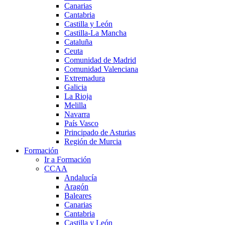
Canarias
Cantabria
Castilla y León
Castilla-La Mancha
Cataluña
Ceuta
Comunidad de Madrid
Comunidad Valenciana
Extremadura
Galicia
La Rioja
Melilla
Navarra
País Vasco
Principado de Asturias
Región de Murcia
Formación
Ir a Formación
CCAA
Andalucía
Aragón
Baleares
Canarias
Cantabria
Castilla y León