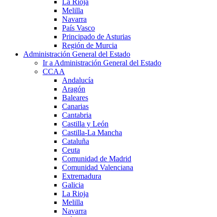
La Rioja
Melilla
Navarra
País Vasco
Principado de Asturias
Región de Murcia
Administración General del Estado
Ir a Administración General del Estado
CCAA
Andalucía
Aragón
Baleares
Canarias
Cantabria
Castilla y León
Castilla-La Mancha
Cataluña
Ceuta
Comunidad de Madrid
Comunidad Valenciana
Extremadura
Galicia
La Rioja
Melilla
Navarra