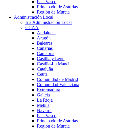
País Vasco
Principado de Asturias
Región de Murcia
Administración Local
Ir a Administración Local
CCAA
Andalucía
Aragón
Baleares
Canarias
Cantabria
Castilla y León
Castilla-La Mancha
Cataluña
Ceuta
Comunidad de Madrid
Comunidad Valenciana
Extremadura
Galicia
La Rioja
Melilla
Navarra
País Vasco
Principado de Asturias
Región de Murcia