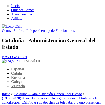
Inicio
Quienes Somos
Transparencia
Afíliate
Central Sindical Independiente y de Funcionarios
Cataluña - Administración General del
Estado
NAVEGACIÓN
ESPAÑOL
Español
Català
Euskara
Galego
Valencià
Inicio
>
Cataluña - Administración General del Estado
>
(18.06.2020) Acuerdo pionero en la organización del trabajo y la
conciliación. CSIF logra cuatro días de teletrabajo y uno presencial