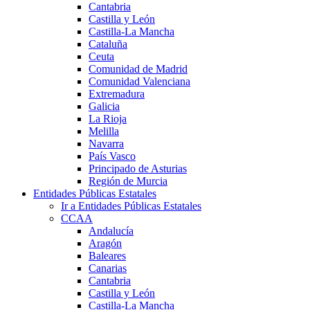
Cantabria
Castilla y León
Castilla-La Mancha
Cataluña
Ceuta
Comunidad de Madrid
Comunidad Valenciana
Extremadura
Galicia
La Rioja
Melilla
Navarra
País Vasco
Principado de Asturias
Región de Murcia
Entidades Públicas Estatales
Ir a Entidades Públicas Estatales
CCAA
Andalucía
Aragón
Baleares
Canarias
Cantabria
Castilla y León
Castilla-La Mancha