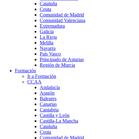
Cataluña
Ceuta
Comunidad de Madrid
Comunidad Valenciana
Extremadura
Galicia
La Rioja
Melilla
Navarra
País Vasco
Principado de Asturias
Región de Murcia
Formación
Ir a Formación
CCAA
Andalucía
Aragón
Baleares
Canarias
Cantabria
Castilla y León
Castilla-La Mancha
Cataluña
Ceuta
Comunidad de Madrid