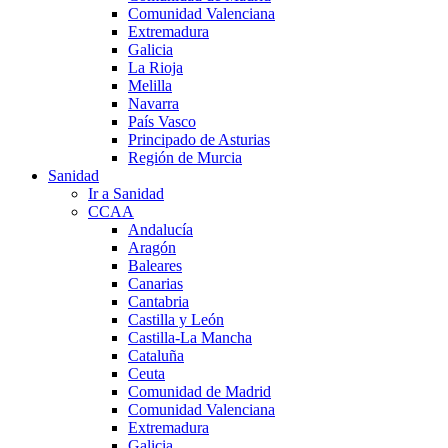
Comunidad Valenciana
Extremadura
Galicia
La Rioja
Melilla
Navarra
País Vasco
Principado de Asturias
Región de Murcia
Sanidad
Ir a Sanidad
CCAA
Andalucía
Aragón
Baleares
Canarias
Cantabria
Castilla y León
Castilla-La Mancha
Cataluña
Ceuta
Comunidad de Madrid
Comunidad Valenciana
Extremadura
Galicia