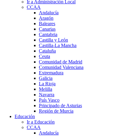
Ir a Administración Local
CCAA
Andalucía
Aragón
Baleares
Canarias
Cantabria
Castilla y León
Castilla-La Mancha
Cataluña
Ceuta
Comunidad de Madrid
Comunidad Valenciana
Extremadura
Galicia
La Rioja
Melilla
Navarra
País Vasco
Principado de Asturias
Región de Murcia
Educación
Ir a Educación
CCAA
Andalucía