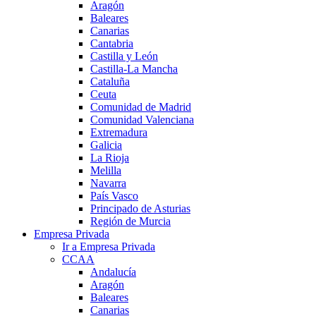
Aragón
Baleares
Canarias
Cantabria
Castilla y León
Castilla-La Mancha
Cataluña
Ceuta
Comunidad de Madrid
Comunidad Valenciana
Extremadura
Galicia
La Rioja
Melilla
Navarra
País Vasco
Principado de Asturias
Región de Murcia
Empresa Privada
Ir a Empresa Privada
CCAA
Andalucía
Aragón
Baleares
Canarias