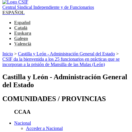
Central Sindical Independiente y de Funcionarios
ESPAÑOL
Español
Català
Euskara
Galego
Valencià
Inicio
>
Castilla y León - Administración General del Estado
>
CSIF da la bienvenida a los 25 funcionarios en prácticas que se
incorporan a la prisión de Mansilla de las Mulas (León)
Castilla y León - Administración General
del Estado
COMUNIDADES / PROVINCIAS
CCAA
Nacional
Acceder a Nacional