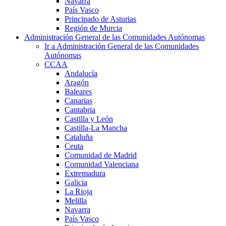
Navarra
País Vasco
Principado de Asturias
Región de Murcia
Administración General de las Comunidades Autónomas
Ir a Administración General de las Comunidades
Autónomas
CCAA
Andalucía
Aragón
Baleares
Canarias
Cantabria
Castilla y León
Castilla-La Mancha
Cataluña
Ceuta
Comunidad de Madrid
Comunidad Valenciana
Extremadura
Galicia
La Rioja
Melilla
Navarra
País Vasco