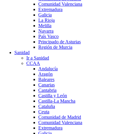
Comunidad Valenciana
Extremadura
Galicia
La Rioja
Melilla
Navarra
País Vasco
Principado de Asturias
Región de Murcia
Sanidad
Ir a Sanidad
CCAA
Andalucía
Aragón
Baleares
Canarias
Cantabria
Castilla y León
Castilla-La Mancha
Cataluña
Ceuta
Comunidad de Madrid
Comunidad Valenciana
Extremadura
Galicia