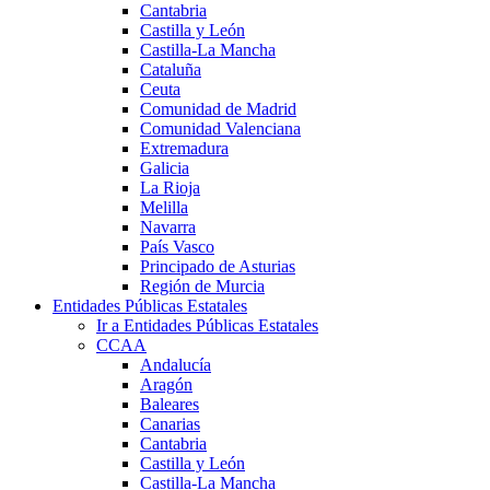
Cantabria
Castilla y León
Castilla-La Mancha
Cataluña
Ceuta
Comunidad de Madrid
Comunidad Valenciana
Extremadura
Galicia
La Rioja
Melilla
Navarra
País Vasco
Principado de Asturias
Región de Murcia
Entidades Públicas Estatales
Ir a Entidades Públicas Estatales
CCAA
Andalucía
Aragón
Baleares
Canarias
Cantabria
Castilla y León
Castilla-La Mancha