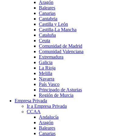
Aragón
Baleares
Canarias
Cantabria
Castilla y León
Castilla-La Mancha
Cataluña
Ceuta
Comunidad de Madrid
Comunidad Valenciana
Extremadura
Galicia
La Rioja
Melilla
Navarra
País Vasco
Principado de Asturias
Región de Murcia
Empresa Privada
Ir a Empresa Privada
CCAA
Andalucía
Aragón
Baleares
Canarias