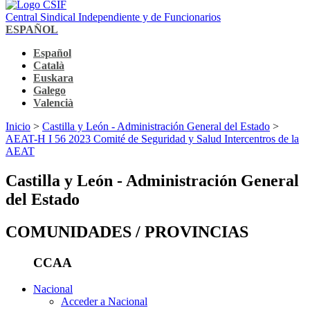
Central Sindical Independiente y de Funcionarios
ESPAÑOL
Español
Català
Euskara
Galego
Valencià
Inicio
>
Castilla y León - Administración General del Estado
>
AEAT-H I 56 2023 Comité de Seguridad y Salud Intercentros de la
AEAT
Castilla y León - Administración General
del Estado
COMUNIDADES / PROVINCIAS
CCAA
Nacional
Acceder a Nacional