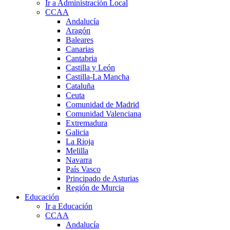
Ir a Administración Local
CCAA
Andalucía
Aragón
Baleares
Canarias
Cantabria
Castilla y León
Castilla-La Mancha
Cataluña
Ceuta
Comunidad de Madrid
Comunidad Valenciana
Extremadura
Galicia
La Rioja
Melilla
Navarra
País Vasco
Principado de Asturias
Región de Murcia
Educación
Ir a Educación
CCAA
Andalucía