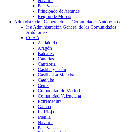
Navarra
País Vasco
Principado de Asturias
Región de Murcia
Administración General de las Comunidades Autónomas
Ir a Administración General de las Comunidades
Autónomas
CCAA
Andalucía
Aragón
Baleares
Canarias
Cantabria
Castilla y León
Castilla-La Mancha
Cataluña
Ceuta
Comunidad de Madrid
Comunidad Valenciana
Extremadura
Galicia
La Rioja
Melilla
Navarra
País Vasco