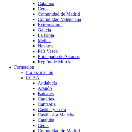
Cataluña
Ceuta
Comunidad de Madrid
Comunidad Valenciana
Extremadura
Galicia
La Rioja
Melilla
Navarra
País Vasco
Principado de Asturias
Región de Murcia
Formación
Ir a Formación
CCAA
Andalucía
Aragón
Baleares
Canarias
Cantabria
Castilla y León
Castilla-La Mancha
Cataluña
Ceuta
Comunidad de Madrid