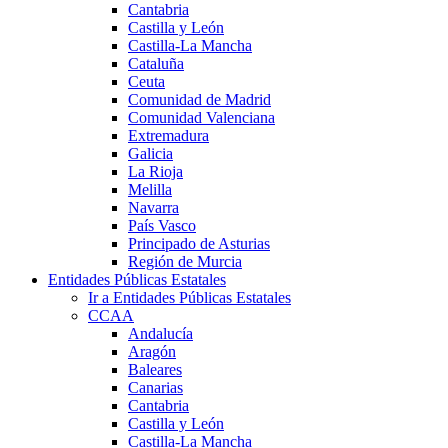
Cantabria
Castilla y León
Castilla-La Mancha
Cataluña
Ceuta
Comunidad de Madrid
Comunidad Valenciana
Extremadura
Galicia
La Rioja
Melilla
Navarra
País Vasco
Principado de Asturias
Región de Murcia
Entidades Públicas Estatales
Ir a Entidades Públicas Estatales
CCAA
Andalucía
Aragón
Baleares
Canarias
Cantabria
Castilla y León
Castilla-La Mancha