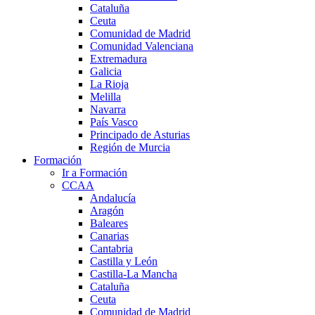
Cataluña
Ceuta
Comunidad de Madrid
Comunidad Valenciana
Extremadura
Galicia
La Rioja
Melilla
Navarra
País Vasco
Principado de Asturias
Región de Murcia
Formación
Ir a Formación
CCAA
Andalucía
Aragón
Baleares
Canarias
Cantabria
Castilla y León
Castilla-La Mancha
Cataluña
Ceuta
Comunidad de Madrid