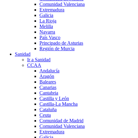
Comunidad Valenciana
Extremadura
Galicia
La Rioja
Melilla
Navarra
País Vasco
Principado de Asturias
Región de Murcia
Sanidad
Ir a Sanidad
CCAA
Andalucía
Aragón
Baleares
Canarias
Cantabria
Castilla y León
Castilla-La Mancha
Cataluña
Ceuta
Comunidad de Madrid
Comunidad Valenciana
Extremadura
Galicia