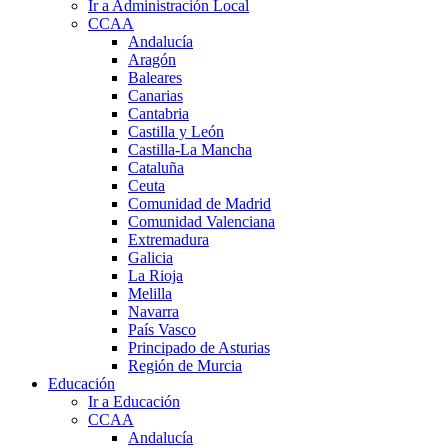
Ir a Administración Local
CCAA
Andalucía
Aragón
Baleares
Canarias
Cantabria
Castilla y León
Castilla-La Mancha
Cataluña
Ceuta
Comunidad de Madrid
Comunidad Valenciana
Extremadura
Galicia
La Rioja
Melilla
Navarra
País Vasco
Principado de Asturias
Región de Murcia
Educación
Ir a Educación
CCAA
Andalucía