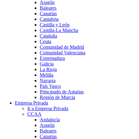
Aragón
Baleares
Canarias
Cantabria
Castilla y León
Castilla-La Mancha
Cataluña
Ceuta
Comunidad de Madrid
Comunidad Valenciana
Extremadura
Galicia
La Rioja
Melilla
Navarra
País Vasco
Principado de Asturias
Región de Murcia
Empresa Privada
Ir a Empresa Privada
CCAA
Andalucía
Aragón
Baleares
Canarias