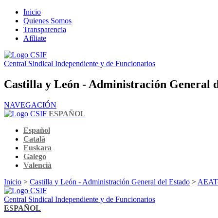
Inicio
Quienes Somos
Transparencia
Afíliate
Central Sindical Independiente y de Funcionarios
Castilla y León - Administración General 
NAVEGACIÓN
ESPAÑOL
Español
Català
Euskara
Galego
Valencià
Inicio
>
Castilla y León - Administración General del Estado
>
AEAT-P
Central Sindical Independiente y de Funcionarios
ESPAÑOL