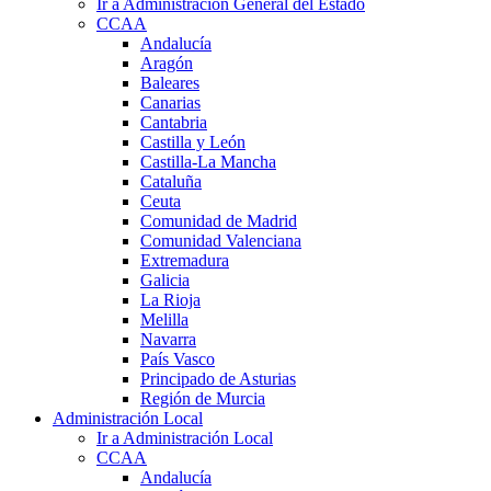
Ir a Administración General del Estado
CCAA
Andalucía
Aragón
Baleares
Canarias
Cantabria
Castilla y León
Castilla-La Mancha
Cataluña
Ceuta
Comunidad de Madrid
Comunidad Valenciana
Extremadura
Galicia
La Rioja
Melilla
Navarra
País Vasco
Principado de Asturias
Región de Murcia
Administración Local
Ir a Administración Local
CCAA
Andalucía