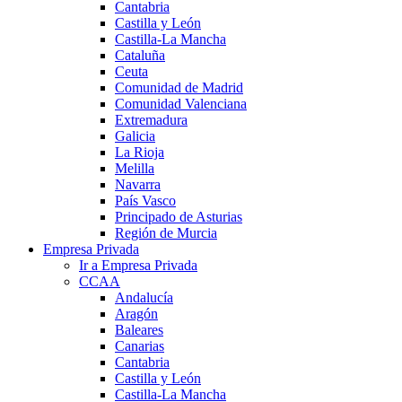
Cantabria
Castilla y León
Castilla-La Mancha
Cataluña
Ceuta
Comunidad de Madrid
Comunidad Valenciana
Extremadura
Galicia
La Rioja
Melilla
Navarra
País Vasco
Principado de Asturias
Región de Murcia
Empresa Privada
Ir a Empresa Privada
CCAA
Andalucía
Aragón
Baleares
Canarias
Cantabria
Castilla y León
Castilla-La Mancha