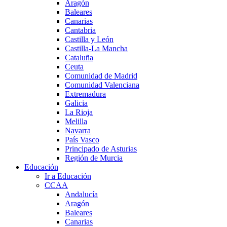
Aragón
Baleares
Canarias
Cantabria
Castilla y León
Castilla-La Mancha
Cataluña
Ceuta
Comunidad de Madrid
Comunidad Valenciana
Extremadura
Galicia
La Rioja
Melilla
Navarra
País Vasco
Principado de Asturias
Región de Murcia
Educación
Ir a Educación
CCAA
Andalucía
Aragón
Baleares
Canarias