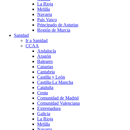
La Rioja
Melilla
Navarra
País Vasco
Principado de Asturias
Región de Murcia
Sanidad
Ir a Sanidad
CCAA
Andalucía
Aragón
Baleares
Canarias
Cantabria
Castilla y León
Castilla-La Mancha
Cataluña
Ceuta
Comunidad de Madrid
Comunidad Valenciana
Extremadura
Galicia
La Rioja
Melilla
Navarra