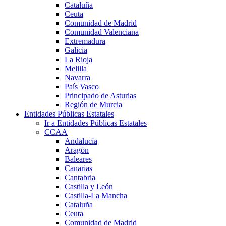
Cataluña
Ceuta
Comunidad de Madrid
Comunidad Valenciana
Extremadura
Galicia
La Rioja
Melilla
Navarra
País Vasco
Principado de Asturias
Región de Murcia
Entidades Públicas Estatales
Ir a Entidades Públicas Estatales
CCAA
Andalucía
Aragón
Baleares
Canarias
Cantabria
Castilla y León
Castilla-La Mancha
Cataluña
Ceuta
Comunidad de Madrid