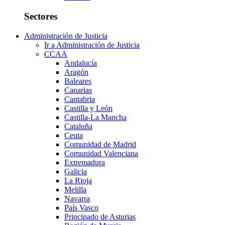
Sectores
Administración de Justicia
Ir a Administración de Justicia
CCAA
Andalucía
Aragón
Baleares
Canarias
Cantabria
Castilla y León
Castilla-La Mancha
Cataluña
Ceuta
Comunidad de Madrid
Comunidad Valenciana
Extremadura
Galicia
La Rioja
Melilla
Navarra
País Vasco
Principado de Asturias