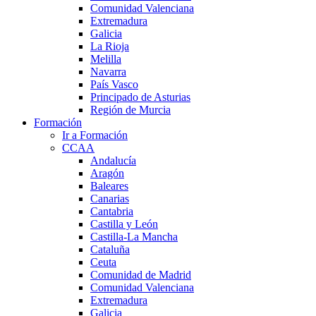
Comunidad Valenciana
Extremadura
Galicia
La Rioja
Melilla
Navarra
País Vasco
Principado de Asturias
Región de Murcia
Formación
Ir a Formación
CCAA
Andalucía
Aragón
Baleares
Canarias
Cantabria
Castilla y León
Castilla-La Mancha
Cataluña
Ceuta
Comunidad de Madrid
Comunidad Valenciana
Extremadura
Galicia