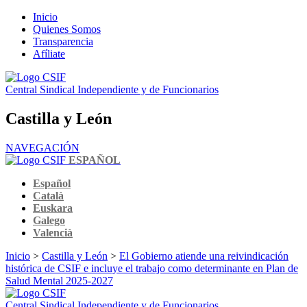
Inicio
Quienes Somos
Transparencia
Afíliate
Central Sindical Independiente y de Funcionarios
Castilla y León
NAVEGACIÓN
ESPAÑOL
Español
Català
Euskara
Galego
Valencià
Inicio
>
Castilla y León
>
El Gobierno atiende una reivindicación
histórica de CSIF e incluye el trabajo como determinante en Plan de
Salud Mental 2025-2027
Central Sindical Independiente y de Funcionarios