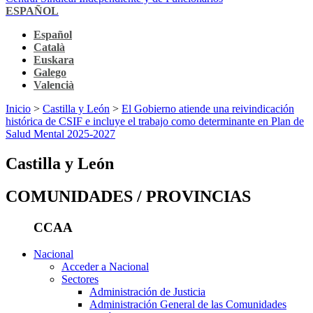
ESPAÑOL
Español
Català
Euskara
Galego
Valencià
Inicio
>
Castilla y León
>
El Gobierno atiende una reivindicación
histórica de CSIF e incluye el trabajo como determinante en Plan de
Salud Mental 2025-2027
Castilla y León
COMUNIDADES / PROVINCIAS
CCAA
Nacional
Acceder a Nacional
Sectores
Administración de Justicia
Administración General de las Comunidades