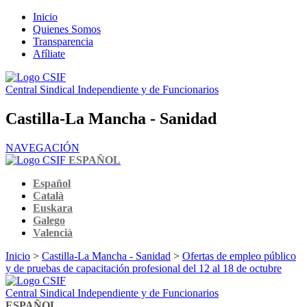
Inicio
Quienes Somos
Transparencia
Afíliate
Central Sindical Independiente y de Funcionarios
Castilla-La Mancha - Sanidad
NAVEGACIÓN
ESPAÑOL
Español
Català
Euskara
Galego
Valencià
Inicio
>
Castilla-La Mancha - Sanidad
>
Ofertas de empleo público
y de pruebas de capacitación profesional del 12 al 18 de octubre
Central Sindical Independiente y de Funcionarios
ESPAÑOL