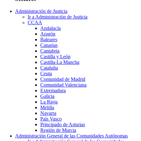
Administración de Justicia
Ir a Administración de Justicia
CCAA
Andalucía
Aragón
Baleares
Canarias
Cantabria
Castilla y León
Castilla-La Mancha
Cataluña
Ceuta
Comunidad de Madrid
Comunidad Valenciana
Extremadura
Galicia
La Rioja
Melilla
Navarra
País Vasco
Principado de Asturias
Región de Murcia
Administración General de las Comunidades Autónomas