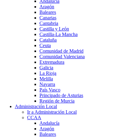
Andalucía
Aragón
Baleares
Canarias
Cantabria
Castilla y León
Castilla-La Mancha
Cataluña
Ceuta
Comunidad de Madrid
Comunidad Valenciana
Extremadura
Galicia
La Rioja
Melilla
Navarra
País Vasco
Principado de Asturias
Región de Murcia
Administración Local
Ir a Administración Local
CCAA
Andalucía
Aragón
Baleares