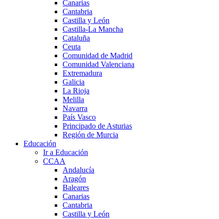
Canarias
Cantabria
Castilla y León
Castilla-La Mancha
Cataluña
Ceuta
Comunidad de Madrid
Comunidad Valenciana
Extremadura
Galicia
La Rioja
Melilla
Navarra
País Vasco
Principado de Asturias
Región de Murcia
Educación
Ir a Educación
CCAA
Andalucía
Aragón
Baleares
Canarias
Cantabria
Castilla y León