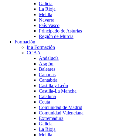
Galicia
La Rioja
Melilla
Navarra
País Vasco
Principado de Asturias
Región de Murcia
Formación
Ir a Formación
CCAA
Andalucía
Aragón
Baleares
Canarias
Cantabria
Castilla y León
Castilla-La Mancha
Cataluña
Ceuta
Comunidad de Madrid
Comunidad Valenciana
Extremadura
Galicia
La Rioja
Melilla