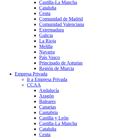
Castilla-La Mancha
Cataluña
Ceuta
Comunidad de Madrid
Comunidad Valenciana
Extremadura
Galicia
La Rioja
Melilla
Navarra
País Vasco
Principado de Asturias
Región de Murcia
Empresa Privada
Ir a Empresa Privada
CCAA
Andalucía
Aragón
Baleares
Canarias
Cantabria
Castilla y León
Castilla-La Mancha
Cataluña
Ceuta