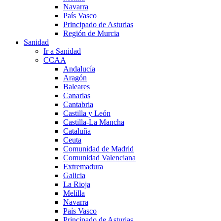
Navarra
País Vasco
Principado de Asturias
Región de Murcia
Sanidad
Ir a Sanidad
CCAA
Andalucía
Aragón
Baleares
Canarias
Cantabria
Castilla y León
Castilla-La Mancha
Cataluña
Ceuta
Comunidad de Madrid
Comunidad Valenciana
Extremadura
Galicia
La Rioja
Melilla
Navarra
País Vasco
Principado de Asturias