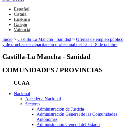
Español
Català
Euskara
Galego
Valencià
Inicio
>
Castilla-La Mancha - Sanidad
>
Ofertas de empleo público
y de pruebas de capacitación profesional del 12 al 18 de octubre
Castilla-La Mancha - Sanidad
COMUNIDADES / PROVINCIAS
CCAA
Nacional
Acceder a Nacional
Sectores
Administración de Justicia
Administración General de las Comunidades
Autónomas
Administración General del Estado