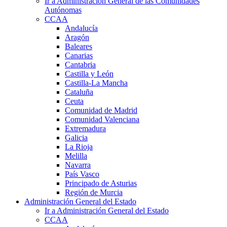
Ir a Administración General de las Comunidades
Autónomas
CCAA
Andalucía
Aragón
Baleares
Canarias
Cantabria
Castilla y León
Castilla-La Mancha
Cataluña
Ceuta
Comunidad de Madrid
Comunidad Valenciana
Extremadura
Galicia
La Rioja
Melilla
Navarra
País Vasco
Principado de Asturias
Región de Murcia
Administración General del Estado
Ir a Administración General del Estado
CCAA