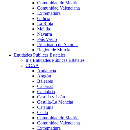
Comunidad de Madrid
Comunidad Valenciana
Extremadura
Galicia
La Rioja
Melilla
Navarra
País Vasco
Principado de Asturias
Región de Murcia
Entidades Públicas Estatales
Ir a Entidades Públicas Estatales
CCAA
Andalucía
Aragón
Baleares
Canarias
Cantabria
Castilla y León
Castilla-La Mancha
Cataluña
Ceuta
Comunidad de Madrid
Comunidad Valenciana
Extremadura