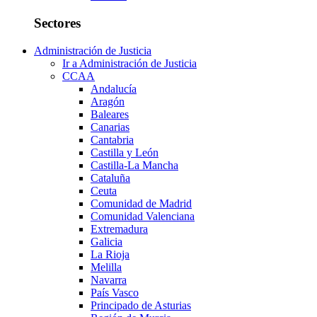
Sectores
Administración de Justicia
Ir a Administración de Justicia
CCAA
Andalucía
Aragón
Baleares
Canarias
Cantabria
Castilla y León
Castilla-La Mancha
Cataluña
Ceuta
Comunidad de Madrid
Comunidad Valenciana
Extremadura
Galicia
La Rioja
Melilla
Navarra
País Vasco
Principado de Asturias