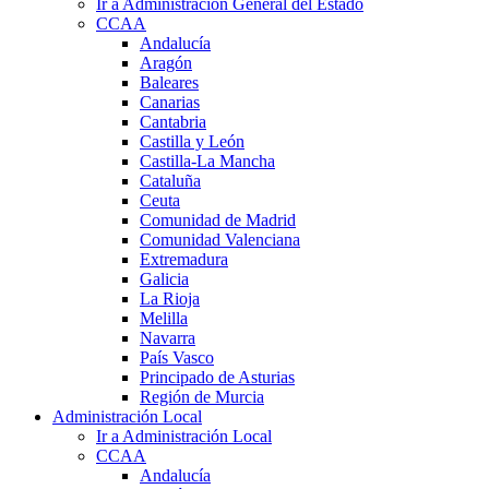
Ir a Administración General del Estado
CCAA
Andalucía
Aragón
Baleares
Canarias
Cantabria
Castilla y León
Castilla-La Mancha
Cataluña
Ceuta
Comunidad de Madrid
Comunidad Valenciana
Extremadura
Galicia
La Rioja
Melilla
Navarra
País Vasco
Principado de Asturias
Región de Murcia
Administración Local
Ir a Administración Local
CCAA
Andalucía