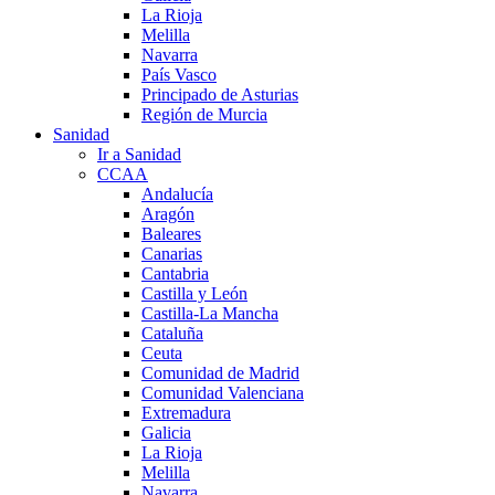
La Rioja
Melilla
Navarra
País Vasco
Principado de Asturias
Región de Murcia
Sanidad
Ir a Sanidad
CCAA
Andalucía
Aragón
Baleares
Canarias
Cantabria
Castilla y León
Castilla-La Mancha
Cataluña
Ceuta
Comunidad de Madrid
Comunidad Valenciana
Extremadura
Galicia
La Rioja
Melilla
Navarra