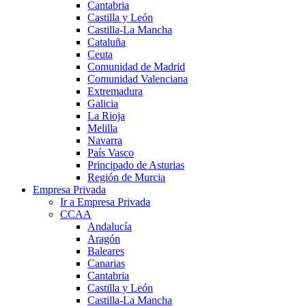
Cantabria
Castilla y León
Castilla-La Mancha
Cataluña
Ceuta
Comunidad de Madrid
Comunidad Valenciana
Extremadura
Galicia
La Rioja
Melilla
Navarra
País Vasco
Principado de Asturias
Región de Murcia
Empresa Privada
Ir a Empresa Privada
CCAA
Andalucía
Aragón
Baleares
Canarias
Cantabria
Castilla y León
Castilla-La Mancha