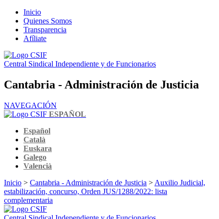
Inicio
Quienes Somos
Transparencia
Afíliate
Central Sindical Independiente y de Funcionarios
Cantabria - Administración de Justicia
NAVEGACIÓN
ESPAÑOL
Español
Català
Euskara
Galego
Valencià
Inicio
>
Cantabria - Administración de Justicia
>
Auxilio Judicial,
estabilización, concurso, Orden JUS/1288/2022: lista
complementaria
Central Sindical Independiente y de Funcionarios