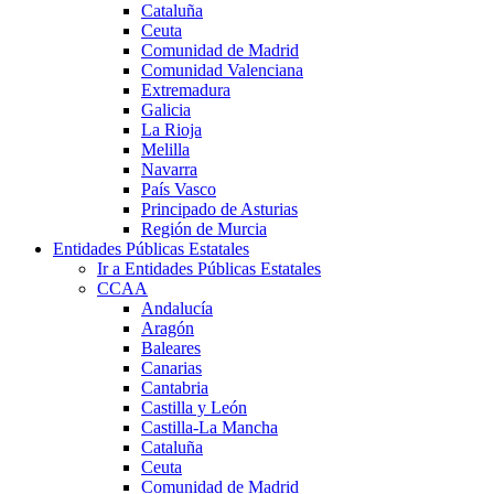
Cataluña
Ceuta
Comunidad de Madrid
Comunidad Valenciana
Extremadura
Galicia
La Rioja
Melilla
Navarra
País Vasco
Principado de Asturias
Región de Murcia
Entidades Públicas Estatales
Ir a Entidades Públicas Estatales
CCAA
Andalucía
Aragón
Baleares
Canarias
Cantabria
Castilla y León
Castilla-La Mancha
Cataluña
Ceuta
Comunidad de Madrid