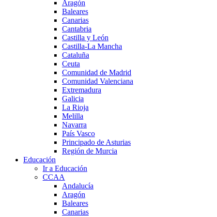
Aragón
Baleares
Canarias
Cantabria
Castilla y León
Castilla-La Mancha
Cataluña
Ceuta
Comunidad de Madrid
Comunidad Valenciana
Extremadura
Galicia
La Rioja
Melilla
Navarra
País Vasco
Principado de Asturias
Región de Murcia
Educación
Ir a Educación
CCAA
Andalucía
Aragón
Baleares
Canarias