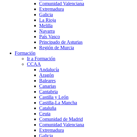
Comunidad Valenciana
Extremadura
Galicia
La Rioja
Melilla
Navarra
País Vasco
Principado de Asturias
Región de Murcia
Formación
Ir a Formación
CCAA
Andalucía
Aragón
Baleares
Canarias
Cantabria
Castilla y León
Castilla-La Mancha
Cataluña
Ceuta
Comunidad de Madrid
Comunidad Valenciana
Extremadura
Galicia