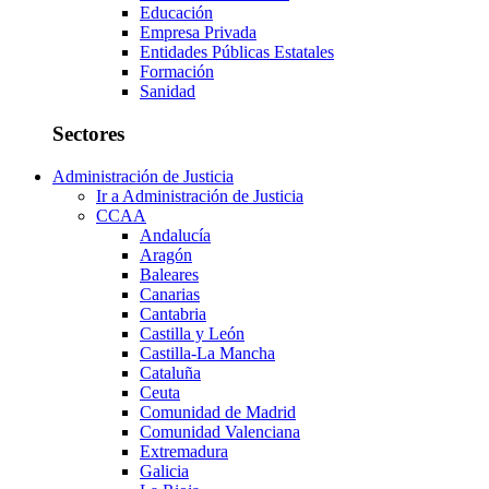
Educación
Empresa Privada
Entidades Públicas Estatales
Formación
Sanidad
Sectores
Administración de Justicia
Ir a Administración de Justicia
CCAA
Andalucía
Aragón
Baleares
Canarias
Cantabria
Castilla y León
Castilla-La Mancha
Cataluña
Ceuta
Comunidad de Madrid
Comunidad Valenciana
Extremadura
Galicia