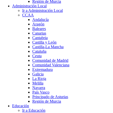
Región de Murcia
Administración Local
Ir a Administración Local
CCAA
Andalucía
Aragón
Baleares
Canarias
Cantabria
Castilla y León
Castilla-La Mancha
Cataluña
Ceuta
Comunidad de Madrid
Comunidad Valenciana
Extremadura
Galicia
La Rioja
Melilla
Navarra
País Vasco
Principado de Asturias
Región de Murcia
Educación
Ir a Educación