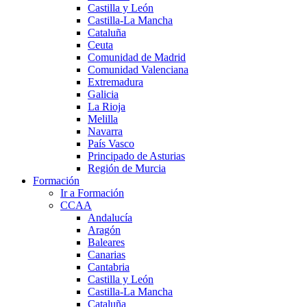
Castilla y León
Castilla-La Mancha
Cataluña
Ceuta
Comunidad de Madrid
Comunidad Valenciana
Extremadura
Galicia
La Rioja
Melilla
Navarra
País Vasco
Principado de Asturias
Región de Murcia
Formación
Ir a Formación
CCAA
Andalucía
Aragón
Baleares
Canarias
Cantabria
Castilla y León
Castilla-La Mancha
Cataluña