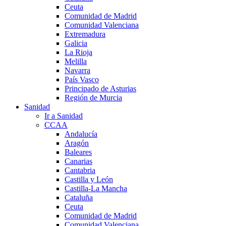
Ceuta
Comunidad de Madrid
Comunidad Valenciana
Extremadura
Galicia
La Rioja
Melilla
Navarra
País Vasco
Principado de Asturias
Región de Murcia
Sanidad
Ir a Sanidad
CCAA
Andalucía
Aragón
Baleares
Canarias
Cantabria
Castilla y León
Castilla-La Mancha
Cataluña
Ceuta
Comunidad de Madrid
Comunidad Valenciana