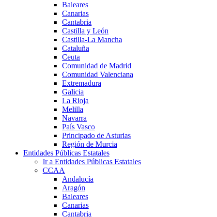
Baleares
Canarias
Cantabria
Castilla y León
Castilla-La Mancha
Cataluña
Ceuta
Comunidad de Madrid
Comunidad Valenciana
Extremadura
Galicia
La Rioja
Melilla
Navarra
País Vasco
Principado de Asturias
Región de Murcia
Entidades Públicas Estatales
Ir a Entidades Públicas Estatales
CCAA
Andalucía
Aragón
Baleares
Canarias
Cantabria