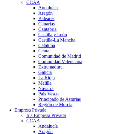
CCAA
Andalucía
Aragón
Baleares
Canarias
Cantabria
Castilla y León
Castilla-La Mancha
Cataluña
Ceuta
Comunidad de Madrid
Comunidad Valenciana
Extremadura
Galicia
La Rioja
Melilla
Navarra
País Vasco
Principado de Asturias
Región de Murcia
Empresa Privada
Ir a Empresa Privada
CCAA
Andalucía
Aragón