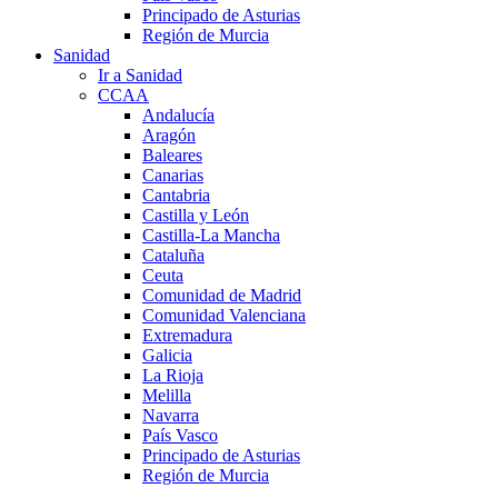
Principado de Asturias
Región de Murcia
Sanidad
Ir a Sanidad
CCAA
Andalucía
Aragón
Baleares
Canarias
Cantabria
Castilla y León
Castilla-La Mancha
Cataluña
Ceuta
Comunidad de Madrid
Comunidad Valenciana
Extremadura
Galicia
La Rioja
Melilla
Navarra
País Vasco
Principado de Asturias
Región de Murcia