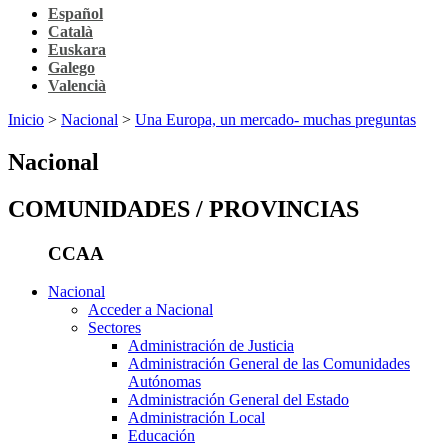
Español
Català
Euskara
Galego
Valencià
Inicio
>
Nacional
>
Una Europa, un mercado- muchas preguntas
Nacional
COMUNIDADES / PROVINCIAS
CCAA
Nacional
Acceder a Nacional
Sectores
Administración de Justicia
Administración General de las Comunidades
Autónomas
Administración General del Estado
Administración Local
Educación