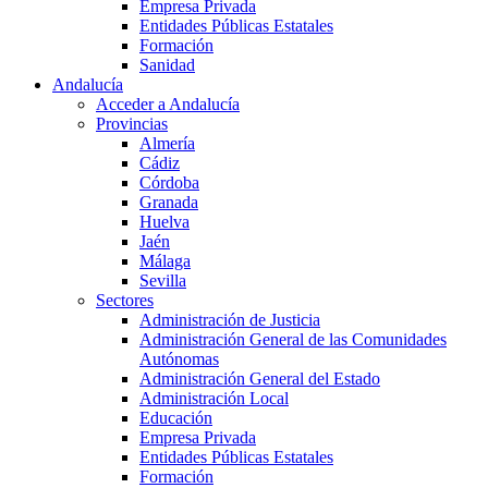
Empresa Privada
Entidades Públicas Estatales
Formación
Sanidad
Andalucía
Acceder a Andalucía
Provincias
Almería
Cádiz
Córdoba
Granada
Huelva
Jaén
Málaga
Sevilla
Sectores
Administración de Justicia
Administración General de las Comunidades
Autónomas
Administración General del Estado
Administración Local
Educación
Empresa Privada
Entidades Públicas Estatales
Formación