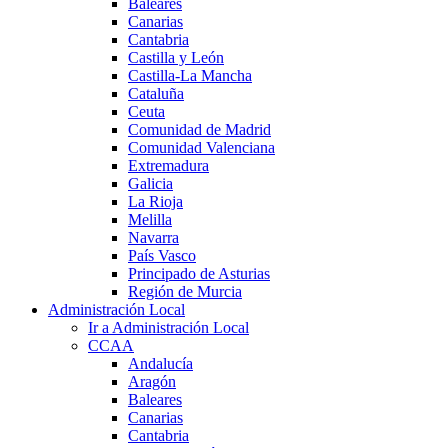
Baleares
Canarias
Cantabria
Castilla y León
Castilla-La Mancha
Cataluña
Ceuta
Comunidad de Madrid
Comunidad Valenciana
Extremadura
Galicia
La Rioja
Melilla
Navarra
País Vasco
Principado de Asturias
Región de Murcia
Administración Local
Ir a Administración Local
CCAA
Andalucía
Aragón
Baleares
Canarias
Cantabria