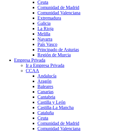
Ceuta
Comunidad de Madrid
Comunidad Valenciana
Extremadura
Galicia
La Rioja
Melilla
Navarra
País Vasco
Principado de Asturias
Región de Murcia
Empresa Privada
Ir a Empresa Privada
CCAA
Andalucía
Aragón
Baleares
Canarias
Cantabria
Castilla y León
Castilla-La Mancha
Cataluña
Ceuta
Comunidad de Madrid
Comunidad Valenciana