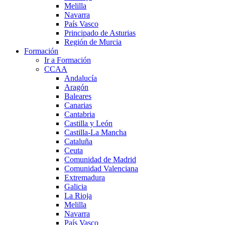
Melilla
Navarra
País Vasco
Principado de Asturias
Región de Murcia
Formación
Ir a Formación
CCAA
Andalucía
Aragón
Baleares
Canarias
Cantabria
Castilla y León
Castilla-La Mancha
Cataluña
Ceuta
Comunidad de Madrid
Comunidad Valenciana
Extremadura
Galicia
La Rioja
Melilla
Navarra
País Vasco