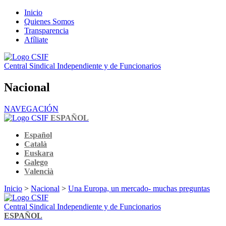
Inicio
Quienes Somos
Transparencia
Afíliate
Central Sindical Independiente y de Funcionarios
Nacional
NAVEGACIÓN
ESPAÑOL
Español
Català
Euskara
Galego
Valencià
Inicio
>
Nacional
>
Una Europa, un mercado- muchas preguntas
Central Sindical Independiente y de Funcionarios
ESPAÑOL