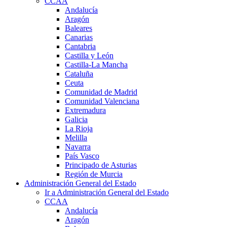
CCAA
Andalucía
Aragón
Baleares
Canarias
Cantabria
Castilla y León
Castilla-La Mancha
Cataluña
Ceuta
Comunidad de Madrid
Comunidad Valenciana
Extremadura
Galicia
La Rioja
Melilla
Navarra
País Vasco
Principado de Asturias
Región de Murcia
Administración General del Estado
Ir a Administración General del Estado
CCAA
Andalucía
Aragón