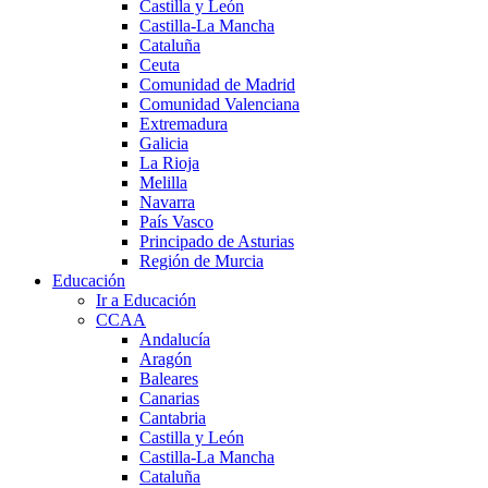
Castilla y León
Castilla-La Mancha
Cataluña
Ceuta
Comunidad de Madrid
Comunidad Valenciana
Extremadura
Galicia
La Rioja
Melilla
Navarra
País Vasco
Principado de Asturias
Región de Murcia
Educación
Ir a Educación
CCAA
Andalucía
Aragón
Baleares
Canarias
Cantabria
Castilla y León
Castilla-La Mancha
Cataluña