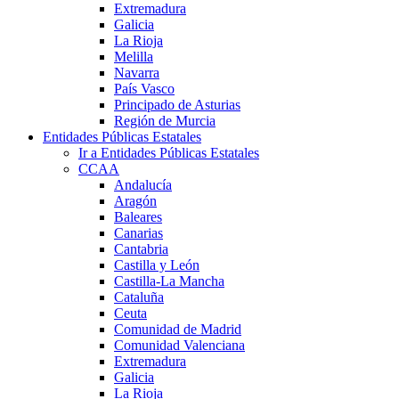
Extremadura
Galicia
La Rioja
Melilla
Navarra
País Vasco
Principado de Asturias
Región de Murcia
Entidades Públicas Estatales
Ir a Entidades Públicas Estatales
CCAA
Andalucía
Aragón
Baleares
Canarias
Cantabria
Castilla y León
Castilla-La Mancha
Cataluña
Ceuta
Comunidad de Madrid
Comunidad Valenciana
Extremadura
Galicia
La Rioja