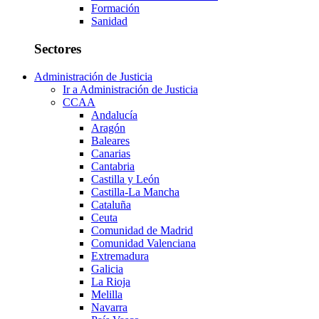
Formación
Sanidad
Sectores
Administración de Justicia
Ir a Administración de Justicia
CCAA
Andalucía
Aragón
Baleares
Canarias
Cantabria
Castilla y León
Castilla-La Mancha
Cataluña
Ceuta
Comunidad de Madrid
Comunidad Valenciana
Extremadura
Galicia
La Rioja
Melilla
Navarra