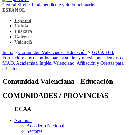
Central Sindical Independiente y de Funcionarios
ESPAÑOL
Español
Català
Euskara
Galego
Valencià
Inicio
>
Comunidad Valenciana - Educación
>
GUÍAS 03.
Formación: cursos online para sexenios y oposiciones, temarios
MAD, Academias, Inglés, Valenciano, Afiliación y Ofertas para
afiliados
Comunidad Valenciana - Educación
COMUNIDADES / PROVINCIAS
CCAA
Nacional
Acceder a Nacional
Sectores