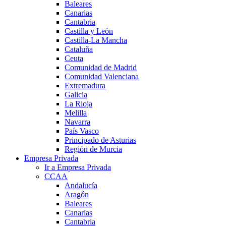
Baleares
Canarias
Cantabria
Castilla y León
Castilla-La Mancha
Cataluña
Ceuta
Comunidad de Madrid
Comunidad Valenciana
Extremadura
Galicia
La Rioja
Melilla
Navarra
País Vasco
Principado de Asturias
Región de Murcia
Empresa Privada
Ir a Empresa Privada
CCAA
Andalucía
Aragón
Baleares
Canarias
Cantabria