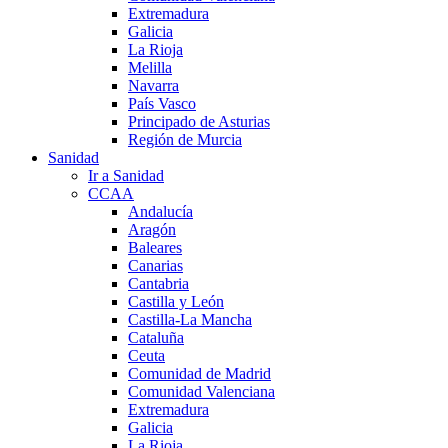
Extremadura
Galicia
La Rioja
Melilla
Navarra
País Vasco
Principado de Asturias
Región de Murcia
Sanidad
Ir a Sanidad
CCAA
Andalucía
Aragón
Baleares
Canarias
Cantabria
Castilla y León
Castilla-La Mancha
Cataluña
Ceuta
Comunidad de Madrid
Comunidad Valenciana
Extremadura
Galicia
La Rioja