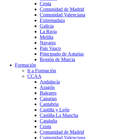
Ceuta
Comunidad de Madrid
Comunidad Valenciana
Extremadura
Galicia
La Rioja
Melilla
Navarra
País Vasco
Principado de Asturias
Región de Murcia
Formación
Ir a Formación
CCAA
Andalucía
Aragón
Baleares
Canarias
Cantabria
Castilla y León
Castilla-La Mancha
Cataluña
Ceuta
Comunidad de Madrid
Comunidad Valenciana