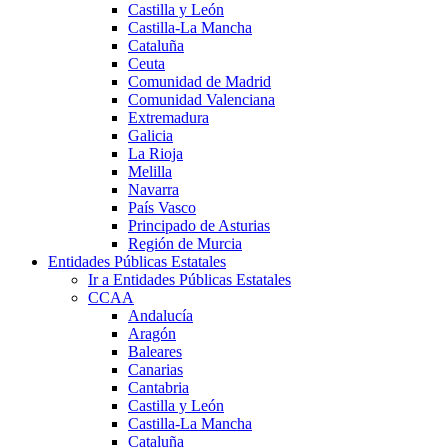
Castilla y León
Castilla-La Mancha
Cataluña
Ceuta
Comunidad de Madrid
Comunidad Valenciana
Extremadura
Galicia
La Rioja
Melilla
Navarra
País Vasco
Principado de Asturias
Región de Murcia
Entidades Públicas Estatales
Ir a Entidades Públicas Estatales
CCAA
Andalucía
Aragón
Baleares
Canarias
Cantabria
Castilla y León
Castilla-La Mancha
Cataluña