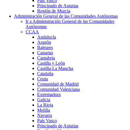
País Vasco
Principado de Asturias
Región de Murcia
Administración General de las Comunidades Autónomas
Ir a Administración General de las Comunidades
Autónomas
CCAA
Andalucía
Aragón
Baleares
Canarias
Cantabria
Castilla y León
Castilla-La Mancha
Cataluña
Ceuta
Comunidad de Madrid
Comunidad Valenciana
Extremadura
Galicia
La Rioja
Melilla
Navarra
País Vasco
Principado de Asturias