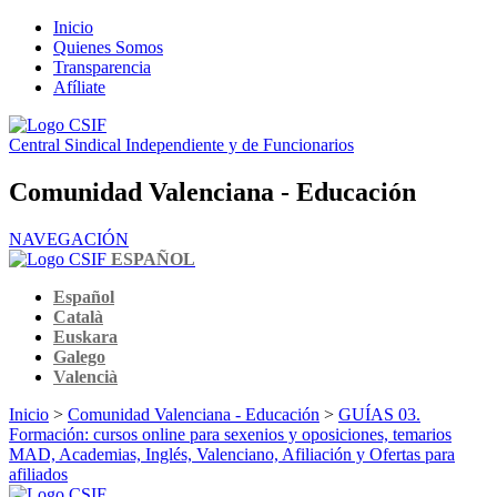
Inicio
Quienes Somos
Transparencia
Afíliate
Central Sindical Independiente y de Funcionarios
Comunidad Valenciana - Educación
NAVEGACIÓN
ESPAÑOL
Español
Català
Euskara
Galego
Valencià
Inicio
>
Comunidad Valenciana - Educación
>
GUÍAS 03.
Formación: cursos online para sexenios y oposiciones, temarios
MAD, Academias, Inglés, Valenciano, Afiliación y Ofertas para
afiliados