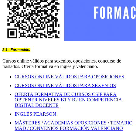
3.1.- Formación.
Cursos online válidos para sexenios, oposiciones, concurso de
traslados. Oferta formativa en inglés y valenciano.
CURSOS ONLINE VÁLIDOS PARA OPOSICIONES
CURSOS ONLINE VÁLIDOS PARA SEXENIOS
OFERTA FORMATIVA DE CURSOS CSIF PARA
OBTENER NIVELES B1 Y B2 EN COMPETENCIA
DIGITAL DOCENTE
INGLÉS PEARSON
MÁSTERES / ACADEMIAS OPOSICIONES / TEMARIO
MAD / CONVENIOS FORMACIÓN VALENCIANO