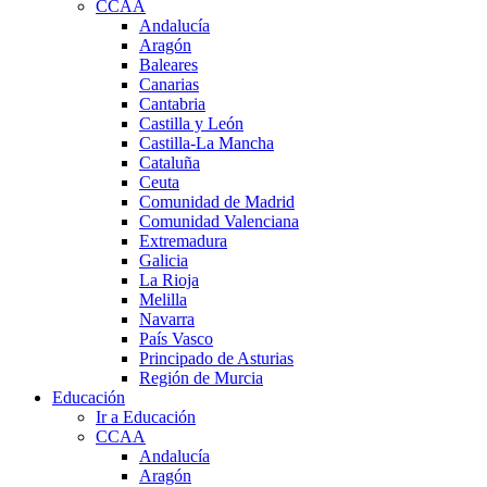
CCAA
Andalucía
Aragón
Baleares
Canarias
Cantabria
Castilla y León
Castilla-La Mancha
Cataluña
Ceuta
Comunidad de Madrid
Comunidad Valenciana
Extremadura
Galicia
La Rioja
Melilla
Navarra
País Vasco
Principado de Asturias
Región de Murcia
Educación
Ir a Educación
CCAA
Andalucía
Aragón