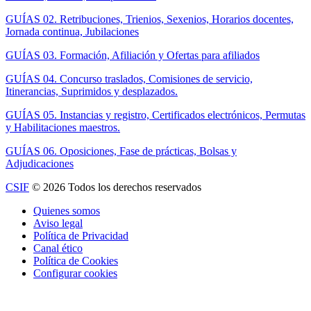
GUÍAS 02. Retribuciones, Trienios, Sexenios, Horarios docentes,
Jornada continua, Jubilaciones
GUÍAS 03. Formación, Afiliación y Ofertas para afiliados
GUÍAS 04. Concurso traslados, Comisiones de servicio,
Itinerancias, Suprimidos y desplazados.
GUÍAS 05. Instancias y registro, Certificados electrónicos, Permutas
y Habilitaciones maestros.
GUÍAS 06. Oposiciones, Fase de prácticas, Bolsas y
Adjudicaciones
CSIF
© 2026 Todos los derechos reservados
Quienes somos
Aviso legal
Política de Privacidad
Canal ético
Política de Cookies
Configurar cookies