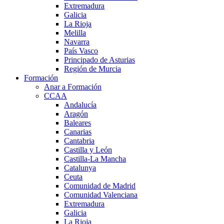
Extremadura
Galicia
La Rioja
Melilla
Navarra
País Vasco
Principado de Asturias
Región de Murcia
Formación
Anar a Formación
CCAA
Andalucía
Aragón
Baleares
Canarias
Cantabria
Castilla y León
Castilla-La Mancha
Catalunya
Ceuta
Comunidad de Madrid
Comunidad Valenciana
Extremadura
Galicia
La Rioja