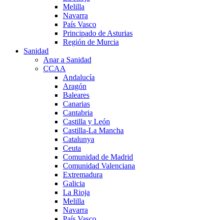
Melilla
Navarra
País Vasco
Principado de Asturias
Región de Murcia
Sanidad
Anar a Sanidad
CCAA
Andalucía
Aragón
Baleares
Canarias
Cantabria
Castilla y León
Castilla-La Mancha
Catalunya
Ceuta
Comunidad de Madrid
Comunidad Valenciana
Extremadura
Galicia
La Rioja
Melilla
Navarra
País Vasco