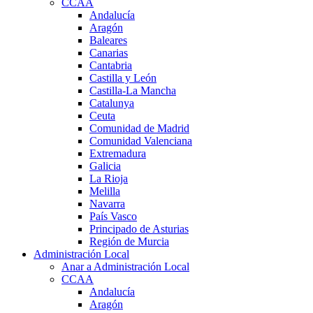
CCAA
Andalucía
Aragón
Baleares
Canarias
Cantabria
Castilla y León
Castilla-La Mancha
Catalunya
Ceuta
Comunidad de Madrid
Comunidad Valenciana
Extremadura
Galicia
La Rioja
Melilla
Navarra
País Vasco
Principado de Asturias
Región de Murcia
Administración Local
Anar a Administración Local
CCAA
Andalucía
Aragón