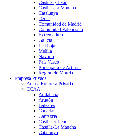
Castilla y León
Castilla-La Mancha
Catalunya
Ceuta
Comunidad de Madrid
Comunidad Valenciana
Extremadura
Galicia
La Rioja
Melilla
Navarra
País Vasco
Principado de Asturias
Región de Murcia
Empresa Privada
Anar a Empresa Privada
CCAA
Andalucía
Aragón
Baleares
Canarias
Cantabria
Castilla y León
Castilla-La Mancha
Catalunya