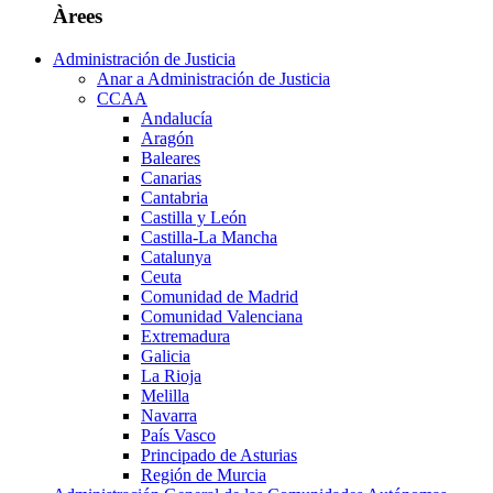
Àrees
Administración de Justicia
Anar a Administración de Justicia
CCAA
Andalucía
Aragón
Baleares
Canarias
Cantabria
Castilla y León
Castilla-La Mancha
Catalunya
Ceuta
Comunidad de Madrid
Comunidad Valenciana
Extremadura
Galicia
La Rioja
Melilla
Navarra
País Vasco
Principado de Asturias
Región de Murcia