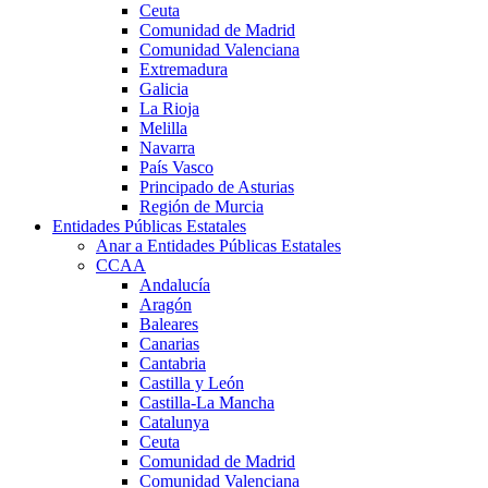
Ceuta
Comunidad de Madrid
Comunidad Valenciana
Extremadura
Galicia
La Rioja
Melilla
Navarra
País Vasco
Principado de Asturias
Región de Murcia
Entidades Públicas Estatales
Anar a Entidades Públicas Estatales
CCAA
Andalucía
Aragón
Baleares
Canarias
Cantabria
Castilla y León
Castilla-La Mancha
Catalunya
Ceuta
Comunidad de Madrid
Comunidad Valenciana