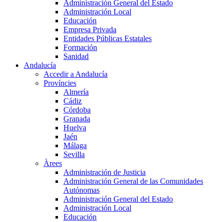
Administración General del Estado
Administración Local
Educación
Empresa Privada
Entidades Públicas Estatales
Formación
Sanidad
Andalucía
Accedir a Andalucía
Províncies
Almería
Cádiz
Córdoba
Granada
Huelva
Jaén
Málaga
Sevilla
Àrees
Administración de Justicia
Administración General de las Comunidades
Autónomas
Administración General del Estado
Administración Local
Educación