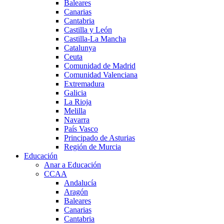
Baleares
Canarias
Cantabria
Castilla y León
Castilla-La Mancha
Catalunya
Ceuta
Comunidad de Madrid
Comunidad Valenciana
Extremadura
Galicia
La Rioja
Melilla
Navarra
País Vasco
Principado de Asturias
Región de Murcia
Educación
Anar a Educación
CCAA
Andalucía
Aragón
Baleares
Canarias
Cantabria