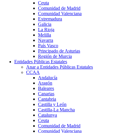
Ceuta
Comunidad de Madrid
Comunidad Valenciana
Extremadura
Galicia
La Rioja
Melilla
Navarra
País Vasco
Principado de Asturias
Región de Murcia
Entidades Públicas Estatales
Anar a Entidades Públicas Estatales
CCAA
Andalucía
Aragón
Baleares
Canarias
Cantabria
Castilla y León
Castilla-La Mancha
Catalunya
Ceuta
Comunidad de Madrid
Comunidad Valenciana