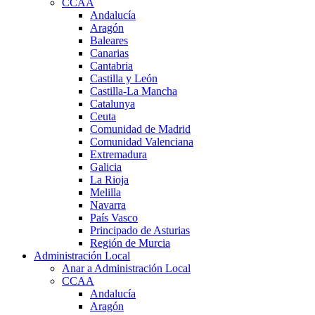
CCAA
Andalucía
Aragón
Baleares
Canarias
Cantabria
Castilla y León
Castilla-La Mancha
Catalunya
Ceuta
Comunidad de Madrid
Comunidad Valenciana
Extremadura
Galicia
La Rioja
Melilla
Navarra
País Vasco
Principado de Asturias
Región de Murcia
Administración Local
Anar a Administración Local
CCAA
Andalucía
Aragón