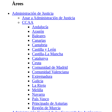
Àrees
Administración de Justicia
Anar a Administración de Justicia
CCAA
Andalucía
Aragón
Baleares
Canarias
Cantabria
Castilla y León
Castilla-La Mancha
Catalunya
Ceuta
Comunidad de Madrid
Comunidad Valenciana
Extremadura
Galicia
La Rioja
Melilla
Navarra
País Vasco
Principado de Asturias
Región de Murcia