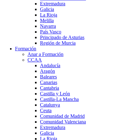
Extremadura
Galicia
La Rioja
Melilla
Navarra
País Vasco
Principado de Asturias
Región de Murcia
Formación
Anar a Formación
CCAA
Andalucía
Aragón
Baleares
Canarias
Cantabria
Castilla y León
Castilla-La Mancha
Catalunya
Ceuta
Comunidad de Madrid
Comunidad Valenciana
Extremadura
Galicia
La Rioja