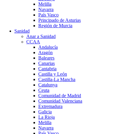
Melilla
Navarra
País Vasco
Principado de Asturias
Región de Murcia
Sanidad
Anar a Sanidad
CCAA
Andalucía
Aragón
Baleares
Canarias
Cantabria
Castilla y León
Castilla-La Mancha
Catalunya
Ceuta
Comunidad de Madrid
Comunidad Valenciana
Extremadura
Galicia
La Rioja
Melilla
Navarra
País Vasco