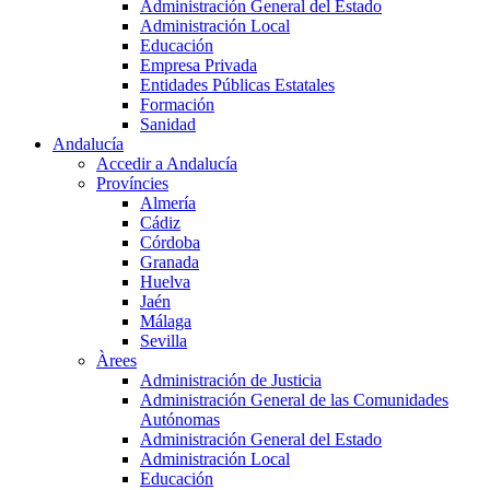
Administración General del Estado
Administración Local
Educación
Empresa Privada
Entidades Públicas Estatales
Formación
Sanidad
Andalucía
Accedir a Andalucía
Províncies
Almería
Cádiz
Córdoba
Granada
Huelva
Jaén
Málaga
Sevilla
Àrees
Administración de Justicia
Administración General de las Comunidades
Autónomas
Administración General del Estado
Administración Local
Educación