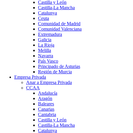
Castilla y León
Castilla-La Mancha
Catalunya
Ceuta
Comunidad de Madrid
Comunidad Valenciana
Extremadura
Galicia
La Rioja
Melilla
Navarra
País Vasco
Principado de Asturias
Región de Murcia
Empresa Privada
Anar a Empresa Privada
CCAA
Andalucía
Aragón
Baleares
Canarias
Cantabria
Castilla y León
Castilla-La Mancha
Catalunya