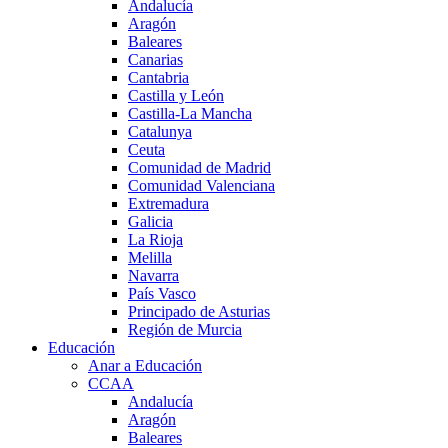
Andalucía
Aragón
Baleares
Canarias
Cantabria
Castilla y León
Castilla-La Mancha
Catalunya
Ceuta
Comunidad de Madrid
Comunidad Valenciana
Extremadura
Galicia
La Rioja
Melilla
Navarra
País Vasco
Principado de Asturias
Región de Murcia
Educación
Anar a Educación
CCAA
Andalucía
Aragón
Baleares