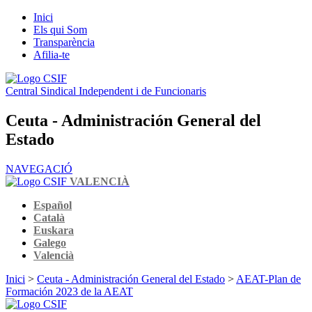
Inici
Els qui Som
Transparència
Afilia-te
Central Sindical Independent i de Funcionaris
Ceuta - Administración General del
Estado
NAVEGACIÓ
VALENCIÀ
Español
Català
Euskara
Galego
Valencià
Inici
>
Ceuta - Administración General del Estado
>
AEAT-Plan de
Formación 2023 de la AEAT