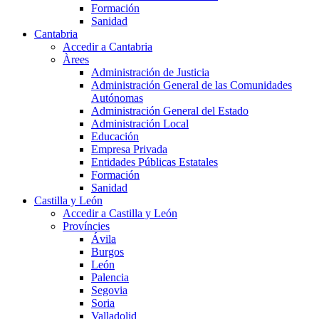
Formación
Sanidad
Cantabria
Accedir a Cantabria
Àrees
Administración de Justicia
Administración General de las Comunidades
Autónomas
Administración General del Estado
Administración Local
Educación
Empresa Privada
Entidades Públicas Estatales
Formación
Sanidad
Castilla y León
Accedir a Castilla y León
Províncies
Ávila
Burgos
León
Palencia
Segovia
Soria
Valladolid