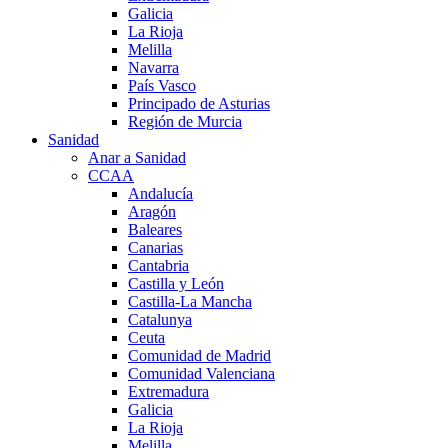
Galicia
La Rioja
Melilla
Navarra
País Vasco
Principado de Asturias
Región de Murcia
Sanidad
Anar a Sanidad
CCAA
Andalucía
Aragón
Baleares
Canarias
Cantabria
Castilla y León
Castilla-La Mancha
Catalunya
Ceuta
Comunidad de Madrid
Comunidad Valenciana
Extremadura
Galicia
La Rioja
Melilla