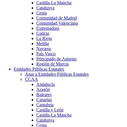
Castilla-La Mancha
Catalunya
Ceuta
Comunidad de Madrid
Comunidad Valenciana
Extremadura
Galicia
La Rioja
Melilla
Navarra
País Vasco
Principado de Asturias
Región de Murcia
Entidades Públicas Estatales
Anar a Entidades Públicas Estatales
CCAA
Andalucía
Aragón
Baleares
Canarias
Cantabria
Castilla y León
Castilla-La Mancha
Catalunya
Ceuta