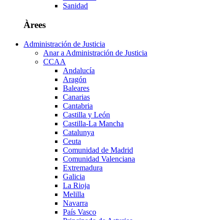
Sanidad
Àrees
Administración de Justicia
Anar a Administración de Justicia
CCAA
Andalucía
Aragón
Baleares
Canarias
Cantabria
Castilla y León
Castilla-La Mancha
Catalunya
Ceuta
Comunidad de Madrid
Comunidad Valenciana
Extremadura
Galicia
La Rioja
Melilla
Navarra
País Vasco