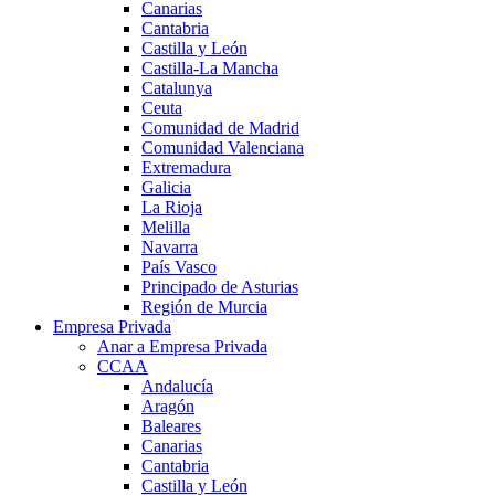
Canarias
Cantabria
Castilla y León
Castilla-La Mancha
Catalunya
Ceuta
Comunidad de Madrid
Comunidad Valenciana
Extremadura
Galicia
La Rioja
Melilla
Navarra
País Vasco
Principado de Asturias
Región de Murcia
Empresa Privada
Anar a Empresa Privada
CCAA
Andalucía
Aragón
Baleares
Canarias
Cantabria
Castilla y León