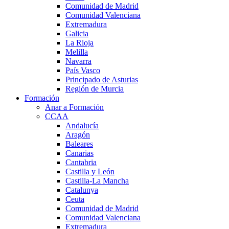
Comunidad de Madrid
Comunidad Valenciana
Extremadura
Galicia
La Rioja
Melilla
Navarra
País Vasco
Principado de Asturias
Región de Murcia
Formación
Anar a Formación
CCAA
Andalucía
Aragón
Baleares
Canarias
Cantabria
Castilla y León
Castilla-La Mancha
Catalunya
Ceuta
Comunidad de Madrid
Comunidad Valenciana
Extremadura